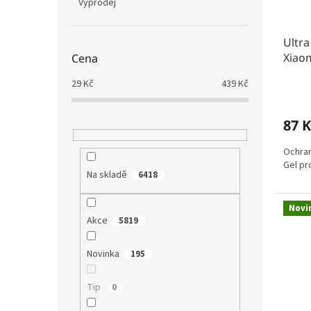
Výprodej
Ultra
Xiao
Cena
29
Kč
439
Kč
87 K
Ochran
Gel pr
Na skladě
6418
Novi
Akce
5819
Novinka
195
Tip
0