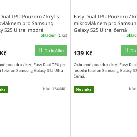
Dual TPU Pouzdro / kryt s
Easy Dual TPU Pouzdro / kr
ovláknem pro Samsung
mikrovláknem pro Samsun
y S25 Ultra, modrá
Galaxy S25 Ultra, černá
Skladem
(1 ks)
Skla
Do košíku
Do 
 Kč
139 Kč
né pouzdro / kryt Easy Dual TPU pro
Ochranné pouzdro / kryt Easy Dua
í telefon Samsung Galaxy S25 Ultra -
mobilní telefon Samsung Galaxy S25
.
černá.
Kód:
1646481
Kód
nka
Novinka