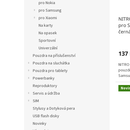
o
k
pro Nokia
d
t
pro Samsung
u
ů
pro Xiaomi
NITR
k
pro 
t
Na karty
čern
ů
Na opasek
Sportovní
Univerzální
137
Pouzdra na příslušenství
Pouzdra na sluchátka
NITRO 
pouzdr
Pouzdra pro tablety
Samsun
Powerbanky
Reproduktory
Novi
Servis a údržba
SIM
Stylusy a Dotyková pera
USB flash disky
Novinky