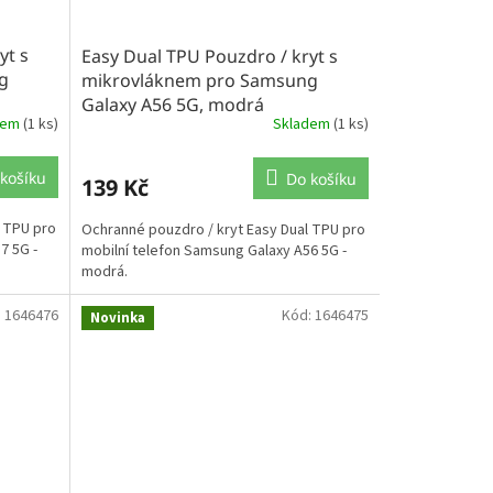
yt s
Easy Dual TPU Pouzdro / kryt s
g
mikrovláknem pro Samsung
Galaxy A56 5G, modrá
dem
(1 ks)
Skladem
(1 ks)
košíku
Do košíku
139 Kč
l TPU pro
Ochranné pouzdro / kryt Easy Dual TPU pro
7 5G -
mobilní telefon Samsung Galaxy A56 5G -
modrá.
:
1646476
Kód:
1646475
Novinka