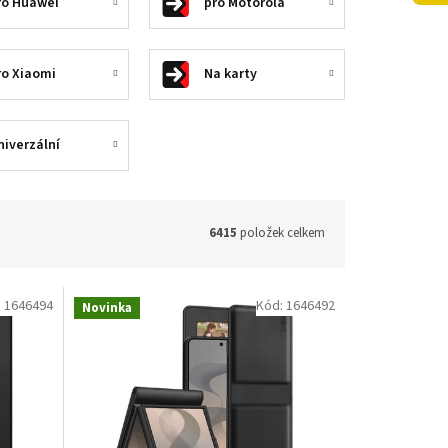
ro Huawei
pro Motorola
ro Xiaomi
Na karty
niverzální
6415
položek celkem
:
1646494
Kód:
1646492
Novinka