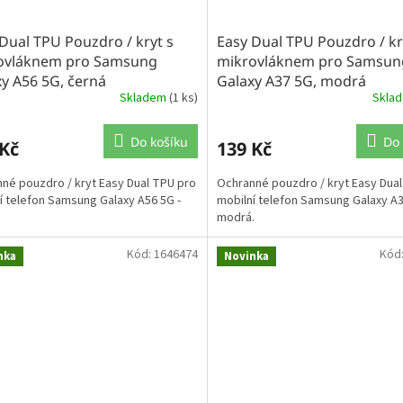
Dual TPU Pouzdro / kryt s
Easy Dual TPU Pouzdro / kr
ovláknem pro Samsung
mikrovláknem pro Samsun
y A56 5G, černá
Galaxy A37 5G, modrá
Skladem
(1 ks)
Skla
Do košíku
Do 
 Kč
139 Kč
né pouzdro / kryt Easy Dual TPU pro
Ochranné pouzdro / kryt Easy Dua
í telefon Samsung Galaxy A56 5G -
mobilní telefon Samsung Galaxy A3
modrá.
Kód:
1646474
Kód
nka
Novinka