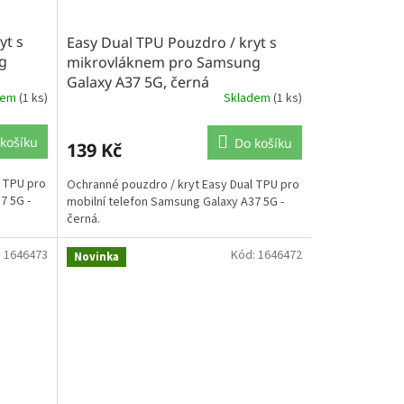
yt s
Easy Dual TPU Pouzdro / kryt s
g
mikrovláknem pro Samsung
Galaxy A37 5G, černá
dem
(1 ks)
Skladem
(1 ks)
košíku
Do košíku
139 Kč
l TPU pro
Ochranné pouzdro / kryt Easy Dual TPU pro
7 5G -
mobilní telefon Samsung Galaxy A37 5G -
černá.
:
1646473
Kód:
1646472
Novinka