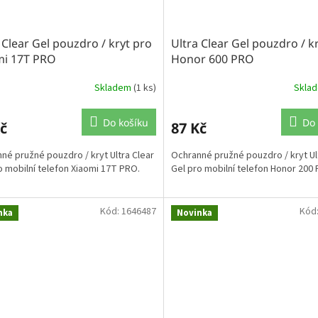
 Clear Gel pouzdro / kryt pro
Ultra Clear Gel pouzdro / k
mi 17T PRO
Honor 600 PRO
Skladem
(1 ks)
Skla
Do košíku
Do 
č
87 Kč
né pružné pouzdro / kryt Ultra Clear
Ochranné pružné pouzdro / kryt Ul
o mobilní telefon Xiaomi 17T PRO.
Gel pro mobilní telefon Honor 200
Kód:
1646487
Kód
nka
Novinka