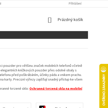
NÍCH ÚDAJŮ
COOKIES
Přihlášení
NÁKUPNÍ
Prázdný košík
KOŠÍK
ci pouzder pro většinu značek mobilních telefonů včetně
d elegantních knížkových pouzder přes odolné obaly s
elefonu před poškrábáním, účinky pádu a vnikem prachu.
na karty. Precizní výřezy zajišťují snadný přístup ke všem
chranné tvrzené sklo:
Ochranná tvrzená skla na mobilní