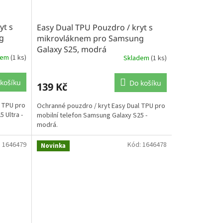
yt s
Easy Dual TPU Pouzdro / kryt s
g
mikrovláknem pro Samsung
Galaxy S25, modrá
dem
(1 ks)
Skladem
(1 ks)
košíku
Do košíku
139 Kč
l TPU pro
Ochranné pouzdro / kryt Easy Dual TPU pro
 Ultra -
mobilní telefon Samsung Galaxy S25 -
modrá.
:
1646479
Kód:
1646478
Novinka