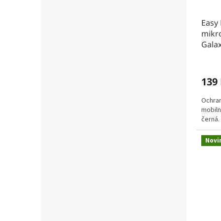
Easy 
mikr
Galax
139
Ochran
mobiln
černá.
Novi