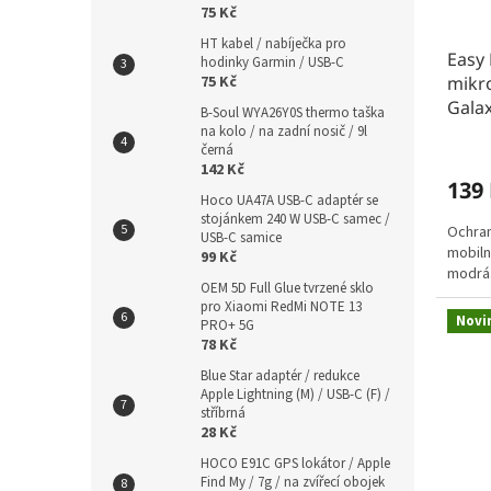
75 Kč
HT kabel / nabíječka pro
Easy 
hodinky Garmin / USB-C
mikr
75 Kč
Galax
B-Soul WYA26Y0S thermo taška
na kolo / na zadní nosič / 9l
černá
142 Kč
139
Hoco UA47A USB-C adaptér se
stojánkem 240 W USB-C samec /
Ochran
USB-C samice
mobiln
99 Kč
modrá
OEM 5D Full Glue tvrzené sklo
pro Xiaomi RedMi NOTE 13
Novi
PRO+ 5G
78 Kč
Blue Star adaptér / redukce
Apple Lightning (M) / USB-C (F) /
stříbrná
28 Kč
HOCO E91C GPS lokátor / Apple
Find My / 7g / na zvířecí obojek