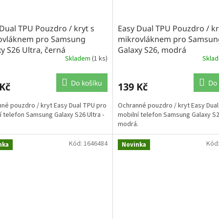
Dual TPU Pouzdro / kryt s
Easy Dual TPU Pouzdro / kr
ovláknem pro Samsung
mikrovláknem pro Samsun
y S26 Ultra, černá
Galaxy S26, modrá
Skladem
(1 ks)
Skla
Do košíku
Do 
 Kč
139 Kč
né pouzdro / kryt Easy Dual TPU pro
Ochranné pouzdro / kryt Easy Dua
í telefon Samsung Galaxy S26 Ultra -
mobilní telefon Samsung Galaxy S2
modrá.
Kód:
1646484
Kód
nka
Novinka