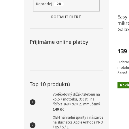
Doprodej
28
Easy 
ROZBALIT FILTR
mikr
Galax
Přijímáme online platby
139
Ochran
mobiln
černá.
Top 10 produktů
Novi
Voděodolný držák telefonu na
kolo / motorku, 360 st., na
řídítka 168 × 92 × 25 mm, černý
140 Kč
OEM náhradní špunty / nástavce
na sluchátka Apple AirPods PRO
/ XS / S / L