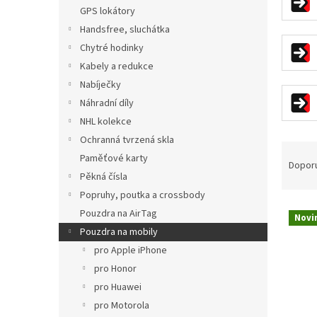
n
GPS lokátory
e
Handsfree, sluchátka
l
Chytré hodinky
Kabely a redukce
Nabíječky
Náhradní díly
NHL kolekce
Ochranná tvrzená skla
Ř
Paměťové karty
a
Dopor
z
Pěkná čísla
e
Popruhy, poutka a crossbody
V
n
Pouzdra na AirTag
Novi
ý
í
Pouzdra na mobily
p
p
pro Apple iPhone
i
r
pro Honor
s
o
p
d
pro Huawei
r
u
pro Motorola