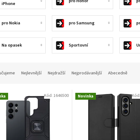
pro Honor
p
iPhone
pro Nokia
pro Samsung
p
Na opasek
Sportovní
U
učujeme
Nejlevnější
Nejdražší
Nejprodávanější
Abecedně
Kód:
1646500
Kód
nka
Novinka