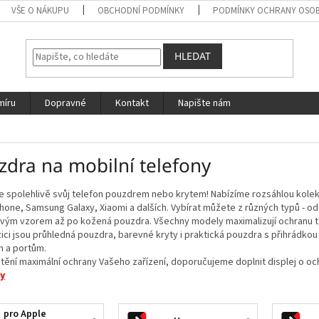
VŠE O NÁKUPU
OBCHODNÍ PODMÍNKY
PODMÍNKY OCHRANY OSOB
HLEDAT
míru
Dopravné
Kontakt
Napište nám
zdra na mobilní telefony
e spolehlivě svůj telefon pouzdrem nebo krytem! Nabízíme rozsáhlou kolek
hone, Samsung Galaxy, Xiaomi a dalších. Vybírat můžete z různých typů - o
vým vzorem až po kožená pouzdra. Všechny modely maximalizují ochranu t
ici jsou průhledná pouzdra, barevné kryty i praktická pouzdra s přihrádkou 
m a portům.
štění maximální ochrany Vašeho zařízení, doporučujeme doplnit displej o o
y
pro Apple