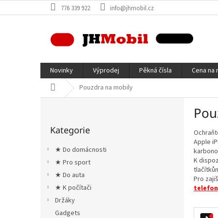
Přejít
776 339 922
info@jhmobil.cz
na
obsah
Novinky
Výprodej
Pěkná čísla
Cena na 
Domů
Pouzdra na mobily
P
Pou
o
Přeskočit
s
Kategorie
kategorie
Ochraňt
t
Apple iP
r
★ Do domácnosti
karbono
a
K dispoz
★ Pro sport
n
tlačítků
★ Do auta
n
Pro zaji
í
★ K počítači
telefon
p
Držáky
a
Gadgets