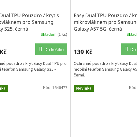
Dual TPU Pouzdro / kryt s
Easy Dual TPU Pouzdro / kr
ovláknem pro Samsung
mikrovláknem pro Samsun
y S25, černá
Galaxy A57 5G, černá
Skladem
(1 ks)
Skla
Do košíku
Do 
 Kč
139 Kč
né pouzdro / kryt Easy Dual TPU pro
Ochranné pouzdro / kryt Easy Dua
í telefon Samsung Galaxy S25 -
mobilní telefon Samsung Galaxy A5
černá.
Kód:
1646477
Kód
nka
Novinka