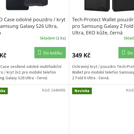
O Case odolné pouzdro / kryt
Tech-Protect Wallet pouzdro
Samsung Galaxy S26 Ultra,
pro Samsung Galaxy Z Fold
á
Ultra, EKO kůže, černá
Skladem
(1 ks)
Skla
Do košíku
Do 
 Kč
349 Kč
Case zesílené odolné multifunkční
Ochranný kryt / pouzdro Tech-Pro
o / kryt 3v1 pro mobilní telefon
Wallet pro mobilní telefon Samsun
g Galaxy S26 Ultra - černá.
Z Fold 8 Ultra - černá.
Kód:
1646491
Kód
nka
Novinka