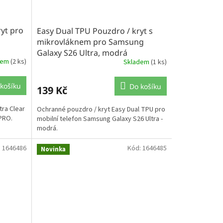
ryt pro
Easy Dual TPU Pouzdro / kryt s
mikrovláknem pro Samsung
Galaxy S26 Ultra, modrá
dem
(2 ks)
Skladem
(1 ks)
košíku
Do košíku
139 Kč
tra Clear
Ochranné pouzdro / kryt Easy Dual TPU pro
 PRO.
mobilní telefon Samsung Galaxy S26 Ultra -
modrá.
:
1646486
Kód:
1646485
Novinka