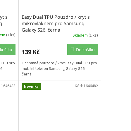
yt s
Easy Dual TPU Pouzdro / kryt s
g
mikrovláknem pro Samsung
Galaxy S26, černá
dem
(1 ks)
Skladem
(1 ks)
košíku
Do košíku
139 Kč
l TPU pro
Ochranné pouzdro / kryt Easy Dual TPU pro
6 -
mobilní telefon Samsung Galaxy S26 -
černá.
:
1646483
Kód:
1646482
Novinka