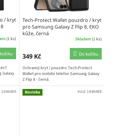
 / kryt
Tech-Protect Wallet pouzdro / kryt
 8
pro Samsung Galaxy Z Flip 8, EKO
kůže, černá
dem
(1 ks)
Skladem
(1 ks)
košíku
Do košíku
349 Kč
tect
Ochranný kryt / pouzdro Tech-Protect
g Galaxy
Wallet pro mobilní telefon Samsung Galaxy
Z Flip 8 - černá.
:
1646489
Kód:
1646488
Novinka