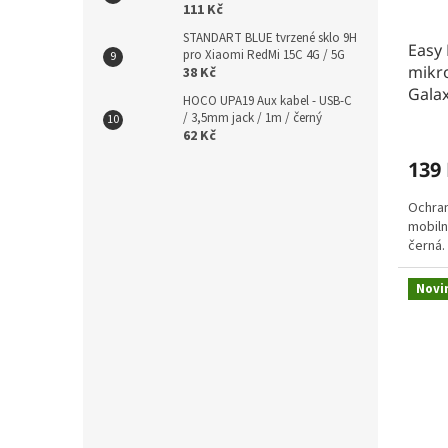
111 Kč
STANDART BLUE tvrzené sklo 9H
Easy 
pro Xiaomi RedMi 15C 4G / 5G
mikr
38 Kč
Galax
HOCO UPA19 Aux kabel - USB-C
/ 3,5mm jack / 1m / černý
62 Kč
139
Ochran
mobiln
černá.
Novi