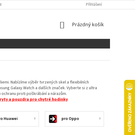
NÍCH ÚDAJŮ
COOKIES
Přihlášení
NÁKUPNÍ
Prázdný košík
KOŠÍK
iemi. Nabízíme výběr tvrzených skel a flexibilních
ung Galaxy Watch a dalších značek. Vyberte si z ultra
u ochranu proti poškrábání a nárazům.
ryty a pouzdra pro chytré hodinky
ro Huawei
pro Oppo