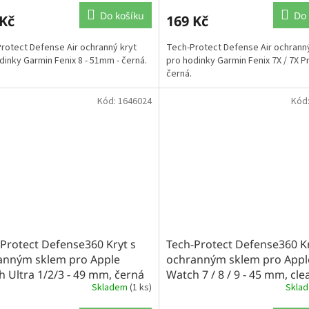
Do košíku
Do 
 Kč
169 Kč
rotect Defense Air ochranný kryt
Tech-Protect Defense Air ochranný
dinky Garmin Fenix 8 - 51mm - černá.
pro hodinky Garmin Fenix 7X / 7X Pr
černá.
Kód:
1646024
Kód
Protect Defense360 Kryt s
Tech-Protect Defense360 Kr
anným sklem pro Apple
ochranným sklem pro Appl
 Ultra 1/2/3 - 49 mm, černá
Watch 7 / 8 / 9 - 45 mm, cle
Skladem
(1 ks)
Skla