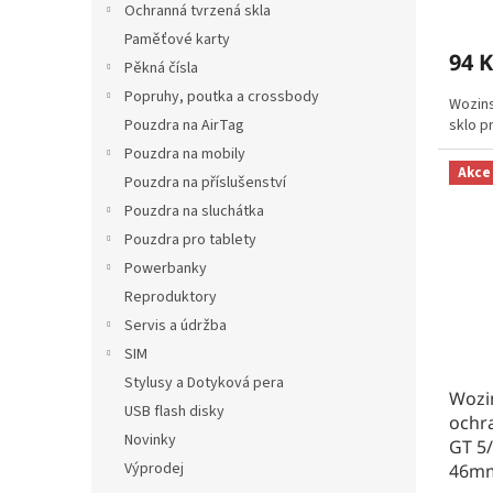
Ochranná tvrzená skla
Paměťové karty
94 K
Pěkná čísla
Popruhy, poutka a crossbody
Wozins
Pouzdra na AirTag
sklo p
Pouzdra na mobily
Akce
Pouzdra na příslušenství
Pouzdra na sluchátka
Pouzdra pro tablety
Powerbanky
Reproduktory
Servis a údržba
SIM
Stylusy a Dotyková pera
Wozin
USB flash disky
ochr
Novinky
GT 5
Výprodej
46m