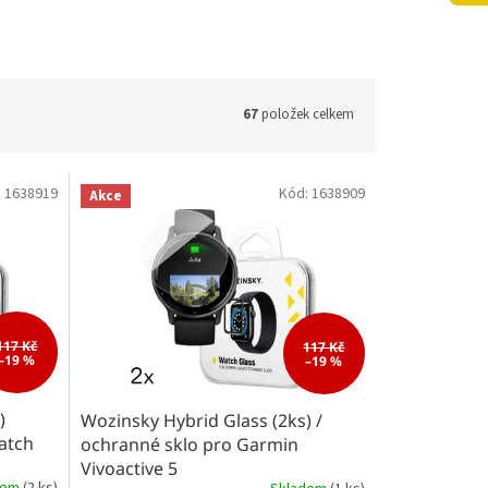
67
položek celkem
:
1638919
Kód:
1638909
Akce
117 Kč
117 Kč
–19 %
–19 %
)
Wozinsky Hybrid Glass (2ks) /
atch
ochranné sklo pro Garmin
Vivoactive 5
dem
(2 ks)