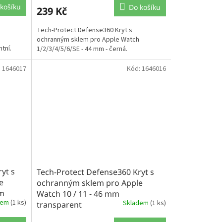
košíku
Do košíku
239 Kč
Tech-Protect Defense360 Kryt s
ochranným sklem pro Apple Watch
tní.
1/2/3/4/5/6/SE - 44 mm - černá.
:
1646017
Kód:
1646016
yt s
Tech-Protect Defense360 Kryt s
e
ochranným sklem pro Apple
mm
Watch 10 / 11 - 46 mm
dem
(1 ks)
Skladem
(1 ks)
transparent