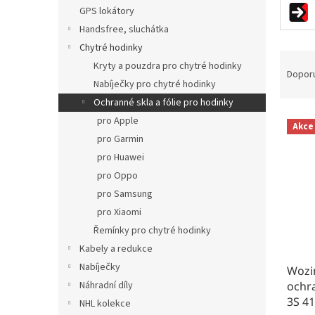
n
GPS lokátory
e
Handsfree, sluchátka
l
Chytré hodinky
Ř
Kryty a pouzdra pro chytré hodinky
a
Dopor
Nabíječky pro chytré hodinky
z
e
Ochranné skla a fólie pro hodinky
V
n
pro Apple
Akce
ý
í
pro Garmin
p
p
pro Huawei
i
r
pro Oppo
s
o
p
d
pro Samsung
r
u
pro Xiaomi
o
k
Řemínky pro chytré hodinky
d
t
Kabely a redukce
u
ů
Nabíječky
Wozin
k
Náhradní díly
ochr
t
3S 4
ů
NHL kolekce