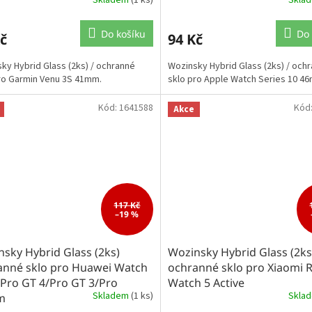
Do košíku
Do 
č
94 Kč
ky Hybrid Glass (2ks) / ochranné
Wozinsky Hybrid Glass (2ks) / och
ro Garmin Venu 3S 41mm.
sklo pro Apple Watch Series 10 4
Kód:
1641588
Kód
Akce
117 Kč
–19 %
sky Hybrid Glass (2ks)
Wozinsky Hybrid Glass (2ks
anné sklo pro Huawei Watch
ochranné sklo pro Xiaomi 
/Pro GT 4/Pro GT 3/Pro
Watch 5 Active
Skladem
(1 ks)
Skla
m