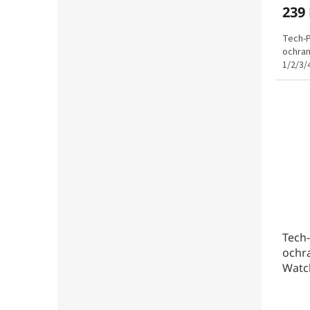
239
Tech-P
ochra
1/2/3/
Tech-
ochr
Watch