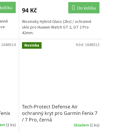
košíku
Do košíku
94 Kč
ranné
Wozinsky Hybrid Glass (2ks) / ochranné
ive.
sklo pro Huawei Watch GT 2, GT 2 Pro
42mm.
:
1646514
Kód:
1646513
Novinka
Tech-Protect Defense Air
Fenix
ochranný kryt pro Garmin Fenix 7
/ 7 Pro, černá
dem
(1 ks)
Skladem
(1 ks)