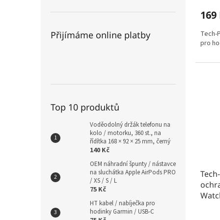
169
Tech-P
Přijímáme online platby
pro ho
Top 10 produktů
Voděodolný držák telefonu na
kolo / motorku, 360 st., na
řídítka 168 × 92 × 25 mm, černý
140 Kč
OEM náhradní špunty / nástavce
na sluchátka Apple AirPods PRO
Tech-
/ XS / S / L
ochr
75 Kč
Watch
HT kabel / nabíječka pro
hodinky Garmin / USB-C