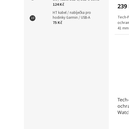
124 Kč
239
HT kabel / nabíječka pro
Tech-P
hodinky Garmin / USB-A
75 Kč
ochran
41 mm 
Tech-
ochr
Watc