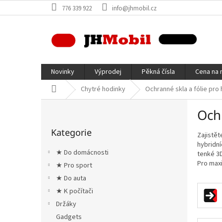
Přejít
776 339 922
info@jhmobil.cz
na
obsah
Novinky
Výprodej
Pěkná čísla
Cena na 
Domů
Chytré hodinky
Ochranné skla a fólie pro
P
Ochr
o
Přeskočit
s
Kategorie
kategorie
Zajistět
t
hybridní
r
★ Do domácnosti
tenké 3D
a
Pro maxi
★ Pro sport
n
★ Do auta
n
í
★ K počítači
p
Držáky
a
Gadgets