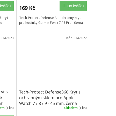
košíku
Do košíku
169 Kč
 kryt
Tech-Protect Defense Air ochranný kryt
o -
pro hodinky Garmin Fenix 7 / 7 Pro - černá.
:
1646023
Kód:
1646022
yt s
Tech-Protect Defense360 Kryt s
e
ochranným sklem pro Apple
ar
Watch 7 / 8 / 9 - 45 mm, černá
dem
(1 ks)
Skladem
(1 ks)