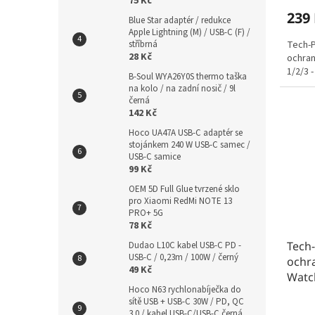
75 Kč
239
Blue Star adaptér / redukce
Apple Lightning (M) / USB-C (F) /
Tech-P
stříbrná
28 Kč
ochran
1/2/3 
B-Soul WYA26Y0S thermo taška
na kolo / na zadní nosič / 9l
černá
142 Kč
Hoco UA47A USB-C adaptér se
stojánkem 240 W USB-C samec /
USB-C samice
99 Kč
OEM 5D Full Glue tvrzené sklo
pro Xiaomi RedMi NOTE 13
PRO+ 5G
78 Kč
Tech-
Dudao L10C kabel USB-C PD -
USB-C / 0,23m / 100W / černý
ochr
49 Kč
Watch
Hoco N63 rychlonabíječka do
sítě USB + USB-C 30W / PD, QC
3.0 / kabel USB-C/USB-C černá