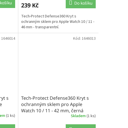
košíku
Do košíku
239 Kč
Tech-Protect Defense360 Kryt s
ochranným sklem pro Apple Watch 10 / 11 -
46 mm - transparentní.
:
1646014
Kód:
1646013
yt s
Tech-Protect Defense360 Kryt s
e
ochranným sklem pro Apple
Watch 10 / 11 - 42 mm, černá
dem
(1 ks)
Skladem
(1 ks)