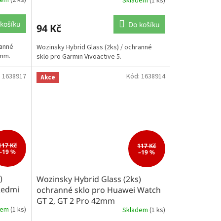
Skladem
(1 ks)
košíku
Do košíku
94 Kč
ranné
Wozinsky Hybrid Glass (2ks) / ochranné
6mm.
sklo pro Garmin Vivoactive 5.
:
1638917
Kód:
1638914
Akce
117 Kč
117 Kč
–19 %
–19 %
)
Wozinsky Hybrid Glass (2ks)
Redmi
ochranné sklo pro Huawei Watch
GT 2, GT 2 Pro 42mm
dem
(1 ks)
Skladem
(1 ks)