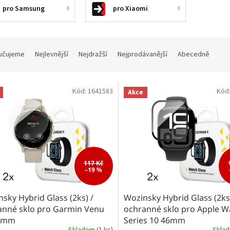
pro Samsung
pro Xiaomi
učujeme
Nejlevnější
Nejdražší
Nejprodávanější
Abecedně
Kód:
1641583
Kód
Akce
117 Kč
–19 %
sky Hybrid Glass (2ks) /
Wozinsky Hybrid Glass (2ks
anné sklo pro Garmin Venu
ochranné sklo pro Apple W
1mm
Series 10 46mm
Skladem
(1 ks)
Skla