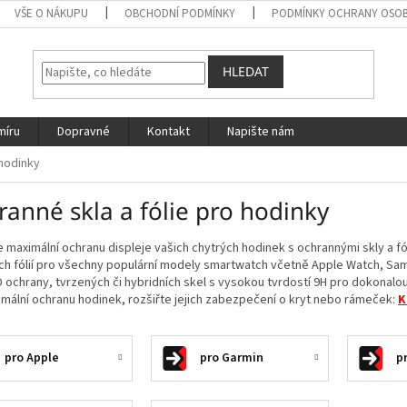
VŠE O NÁKUPU
OBCHODNÍ PODMÍNKY
PODMÍNKY OCHRANY OSOB
HLEDAT
míru
Dopravné
Kontakt
Napište nám
 hodinky
anné skla a fólie pro hodinky
e maximální ochranu displeje vašich chytrých hodinek s ochrannými skly a fól
ch fólií pro všechny populární modely smartwatch včetně Apple Watch, Sams
 ochrany, tvrzených či hybridních skel s vysokou tvrdostí 9H pro dokonalo
mální ochranu hodinek, rozšiřte jejich zabezpečení o kryt nebo rámeček:
K
pro Apple
pro Garmin
p