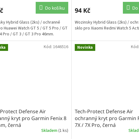
Do košíku
Do 
č
94 Kč
ky Hybrid Glass (2ks) / ochranné
Wozinsky Hybrid Glass (2ks) / och
ro Huawei Watch GT 5 / GT 5 Pro / GT
sklo pro Xiaomi Redmi Watch 5 Act
 4 Pro / GT 3 / GT 3 Pro 46mm.
Kód:
1646516
Kód
nka
Novinka
Protect Defense Air
Tech-Protect Defense Air
nný kryt pro Garmin Fenix 8
ochranný kryt pro Garmin 
mm, černá
7X / 7X Pro, černá
Skladem
(1 ks)
Skla