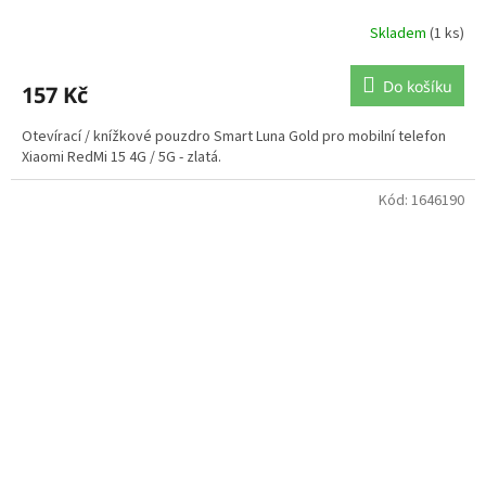
Skladem
(1 ks)
Do košíku
157 Kč
Otevírací / knížkové pouzdro Smart Luna Gold pro mobilní telefon
Xiaomi RedMi 15 4G / 5G - zlatá.
Kód:
1646190