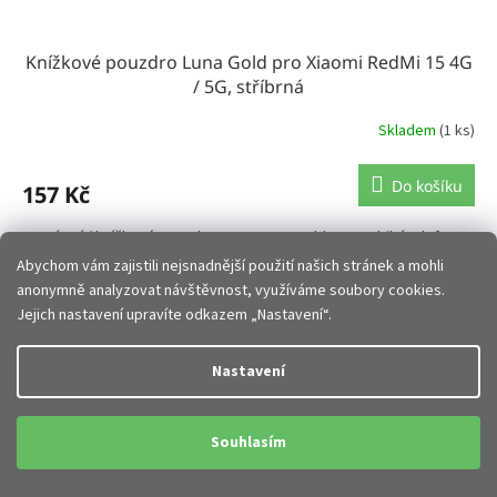
Knížkové pouzdro Luna Gold pro Xiaomi RedMi 15 4G
/ 5G, stříbrná
Skladem
(1 ks)
Do košíku
157 Kč
Otevírací / knížkové pouzdro Smart Luna Gold pro mobilní telefon
Xiaomi RedMi 15 4G / 5G - stříbrná.
Abychom vám zajistili nejsnadnější použití našich stránek a mohli
anonymně analyzovat návštěvnost, využíváme soubory cookies.
Kód:
1646189
Jejich nastavení upravíte odkazem „Nastavení“.
Nastavení
Souhlasím