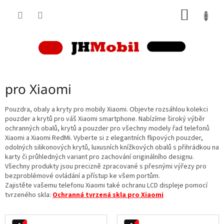
Přejít
NÁKUP
na
obsah
KOŠÍK
pro Xiaomi
Pouzdra, obaly a kryty pro mobily Xiaomi. Objevte rozsáhlou kolekci
pouzder a krytů pro váš Xiaomi smartphone. Nabízíme široký výběr
ochranných obalů, krytů a pouzder pro všechny modely řad telefonů
Xiaomi a Xiaomi RedMi. Vyberte si z elegantních flipových pouzder,
odolných silikonových krytů, luxusních knížkových obalů s přihrádkou na
karty či průhledných variant pro zachování originálního designu.
Všechny produkty jsou precizně zpracované s přesnými výřezy pro
bezproblémové ovládání a přístup ke všem portům.
Zajistěte vašemu telefonu Xiaomi také ochranu LCD displeje pomocí
tvrzeného skla:
Ochranná tvrzená skla pro Xiaomi