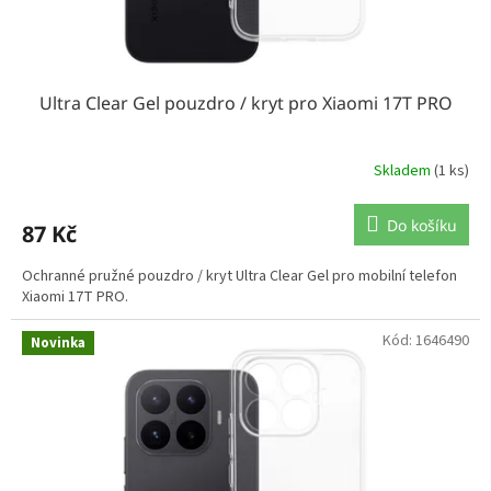
t
ů
Ultra Clear Gel pouzdro / kryt pro Xiaomi 17T PRO
Skladem
(1 ks)
Do košíku
87 Kč
Ochranné pružné pouzdro / kryt Ultra Clear Gel pro mobilní telefon
Xiaomi 17T PRO.
Kód:
1646490
Novinka