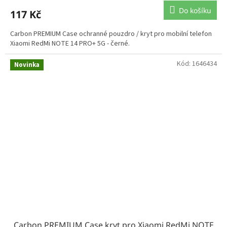
Do košíku
117 Kč
Carbon PREMIUM Case ochranné pouzdro / kryt pro mobilní telefon
Xiaomi RedMi NOTE 14 PRO+ 5G - černé.
Kód:
1646434
Novinka
Carbon PREMIUM Case kryt pro Xiaomi RedMi NOTE