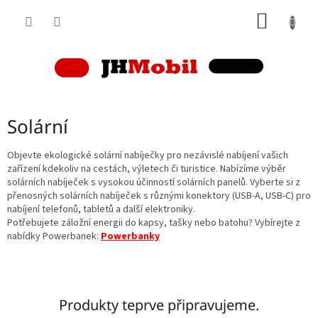
Přejít
NÁKUP
na
obsah
KOŠÍK
Solární
Objevte ekologické solární nabíječky pro nezávislé nabíjení vašich
zařízení kdekoliv na cestách, výletech či turistice. Nabízíme výběr
solárních nabíječek s vysokou účinností solárních panelů. Vyberte si z
přenosných solárních nabíječek s různými konektory (USB-A, USB-C) pro
nabíjení telefonů, tabletů a další elektroniky.
Potřebujete záložní energii do kapsy, tašky nebo batohu? Vybírejte z
nabídky Powerbanek:
Powerbanky
Produkty teprve připravujeme.