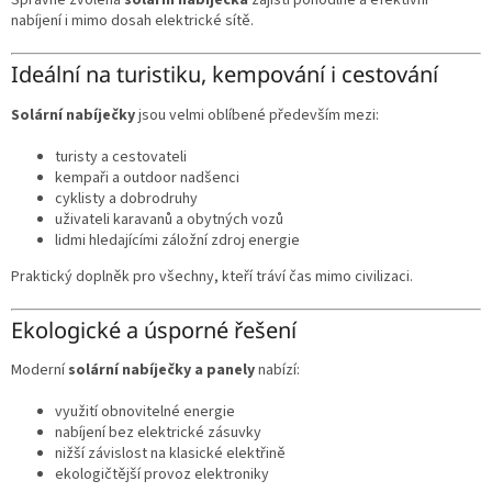
Správně zvolená
solární nabíječka
zajistí pohodlné a efektivní
nabíjení i mimo dosah elektrické sítě.
Ideální na turistiku, kempování i cestování
Solární nabíječky
jsou velmi oblíbené především mezi:
turisty a cestovateli
kempaři a outdoor nadšenci
cyklisty a dobrodruhy
uživateli karavanů a obytných vozů
lidmi hledajícími záložní zdroj energie
Praktický doplněk pro všechny, kteří tráví čas mimo civilizaci.
Ekologické a úsporné řešení
Moderní
solární nabíječky a panely
nabízí:
využití obnovitelné energie
nabíjení bez elektrické zásuvky
nižší závislost na klasické elektřině
ekologičtější provoz elektroniky