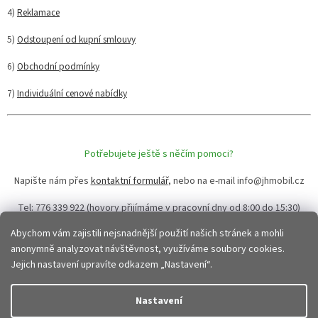
4)
Reklamace
5)
Odstoupení od kupní smlouvy
6)
Obchodní podmínky
7)
Individuální cenové nabídky
Potřebujete ještě s něčím pomoci?
Napište nám přes
kontaktní formulář
, nebo na e-mail info@jhmobil.cz
Tel: 776 339 922 (hovory přijímáme v pracovní dny od 8:00 do 15:30)
Abychom vám zajistili nejsnadnější použití našich stránek a mohli
anonymně analyzovat návštěvnost, využíváme soubory cookies.
Z
Jejich nastavení upravíte odkazem „Nastavení“.
á
p
Vytvořil Shoptet
Nastavení
a