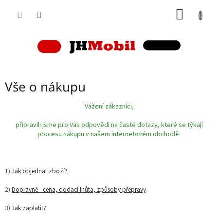
Přejít
NÁKUP
na
obsah
KOŠÍK
Vše o nákupu
Vážení zákazníci,
připravili jsme pro Vás odpovědi na časté dotazy, které se týkají
procesu nákupu v našem internetovém obchodě.
1)
Jak objednat zboží?
2)
Dopravné - cena, dodací lhůta, způsoby přepravy
3)
Jak zaplatit?