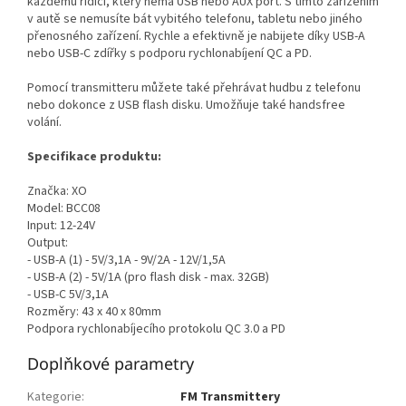
každému řidiči, který nemá USB nebo AUX port. S tímto zařízením
v autě se nemusíte bát vybitého telefonu, tabletu nebo jiného
přenosného zařízení. Rychle a efektivně je nabijete díky USB-A
nebo USB-C zdířky s podporu rychlonabíjení QC a PD.
Pomocí transmitteru můžete také přehrávat hudbu z telefonu
nebo dokonce z USB flash disku. Umožňuje také handsfree
volání.
Specifikace produktu:
Značka: XO
Model: BCC08
Input: 12-24V
Output:
- USB-A (1) - 5V/3,1A - 9V/2A - 12V/1,5A
- USB-A (2) - 5V/1A (pro flash disk - max. 32GB)
- USB-C 5V/3,1A
Rozměry: 43 x 40 x 80mm
Podpora rychlonabíjecího protokolu QC 3.0 a PD
Doplňkové parametry
Kategorie
:
FM Transmittery