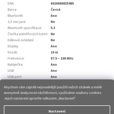
EAN
:
6920680835485
Barva
:
Černá
Bluetooth
:
Ano
3,5 mm jack
:
Ne
Bluetooth specifikace
:
5.3
Čtečka paměťových karet
:
Ne
Dálkové ovládání
:
Ne
Displej
:
Ano
Dosah
:
10 m
Frekvence
:
87.5 – 108 MHz
Nabíječka
:
Ano
USB
:
Ano
USB port
:
Ano
Položka byla vyprodána…
Abychom vám zajistili nejsnadnější použití našich stránek a mohli
anonymně analyzovat návštěvnost, využíváme soubory cookies.
Z
Jejich nastavení upravíte odkazem „Nastavení“.
á
p
Vytvořil Shoptet
Nastavení