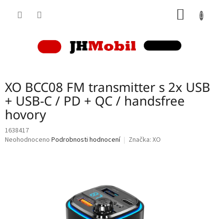
Přejít
NÁKUP
na
obsah
KOŠÍK
XO BCC08 FM transmitter s 2x USB
+ USB-C / PD + QC / handsfree
hovory
1638417
Průměrné
Neohodnoceno
Podrobnosti hodnocení
Značka:
XO
hodnocení
produktu
je
0,0
z
5
hvězdiček.