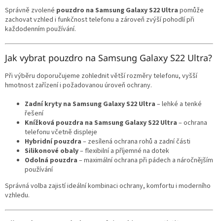
v
Správně zvolené
pouzdro na Samsung Galaxy S22 Ultra
pomůže
ý
zachovat vzhled i funkčnost telefonu a zároveň zvýší pohodlí při
p
každodenním používání.
i
s
u
Jak vybrat pouzdro na Samsung Galaxy S22 Ultra?
Při výběru doporučujeme zohlednit větší rozměry telefonu, vyšší
hmotnost zařízení i požadovanou úroveň ochrany.
Zadní kryty na Samsung Galaxy S22 Ultra
– lehké a tenké
řešení
Knížková pouzdra na Samsung Galaxy S22 Ultra
– ochrana
telefonu včetně displeje
Hybridní pouzdra
– zesílená ochrana rohů a zadní části
Silikonové obaly
– flexibilní a příjemné na dotek
Odolná pouzdra
– maximální ochrana při pádech a náročnějším
používání
Správná volba zajistí ideální kombinaci ochrany, komfortu i moderního
vzhledu.