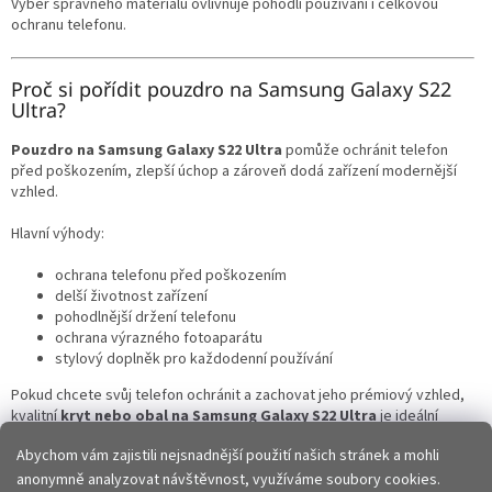
Výběr správného materiálu ovlivňuje pohodlí používání i celkovou
ochranu telefonu.
Proč si pořídit pouzdro na Samsung Galaxy S22
Ultra?
Pouzdro na Samsung Galaxy S22 Ultra
pomůže ochránit telefon
před poškozením, zlepší úchop a zároveň dodá zařízení modernější
vzhled.
Hlavní výhody:
ochrana telefonu před poškozením
delší životnost zařízení
pohodlnější držení telefonu
ochrana výrazného fotoaparátu
stylový doplněk pro každodenní používání
Pokud chcete svůj telefon ochránit a zachovat jeho prémiový vzhled,
kvalitní
kryt nebo obal na Samsung Galaxy S22 Ultra
je ideální
volbou.
Abychom vám zajistili nejsnadnější použití našich stránek a mohli
anonymně analyzovat návštěvnost, využíváme soubory cookies.