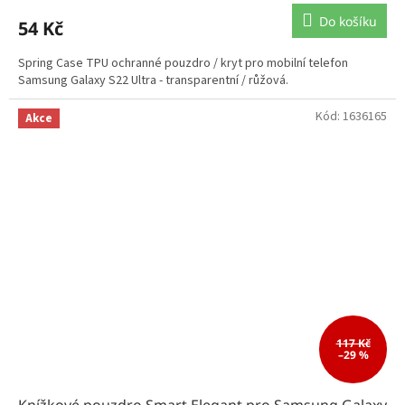
Do košíku
54 Kč
Spring Case TPU ochranné pouzdro / kryt pro mobilní telefon
Samsung Galaxy S22 Ultra - transparentní / růžová.
Kód:
1636165
Akce
117 Kč
–29 %
Knížkové pouzdro Smart Elegant pro Samsung Galaxy