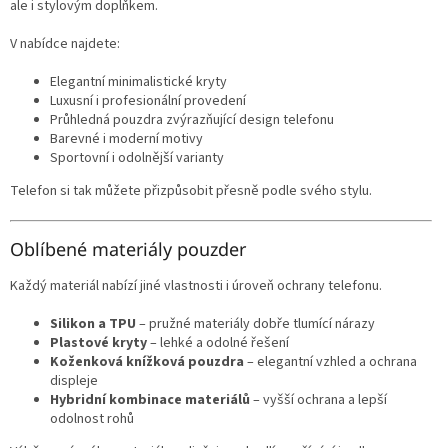
ale i stylovým doplňkem.
V nabídce najdete:
Elegantní minimalistické kryty
Luxusní i profesionální provedení
Průhledná pouzdra zvýrazňující design telefonu
Barevné i moderní motivy
Sportovní i odolnější varianty
Telefon si tak můžete přizpůsobit přesně podle svého stylu.
Oblíbené materiály pouzder
Každý materiál nabízí jiné vlastnosti i úroveň ochrany telefonu.
Silikon a TPU
– pružné materiály dobře tlumící nárazy
Plastové kryty
– lehké a odolné řešení
Koženková knížková pouzdra
– elegantní vzhled a ochrana
displeje
Hybridní kombinace materiálů
– vyšší ochrana a lepší
odolnost rohů