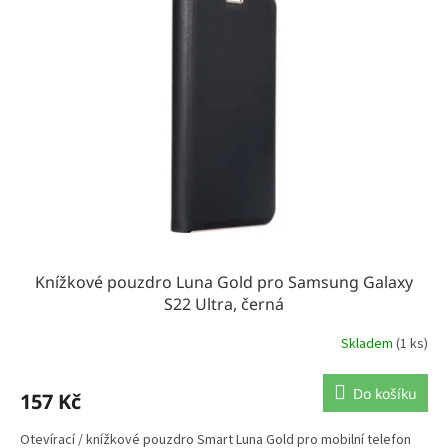
k
i
t
s
ů
p
r
o
d
u
k
t
ů
Knížkové pouzdro Luna Gold pro Samsung Galaxy
S22 Ultra, černá
Skladem
(1 ks)
Do košíku
157 Kč
Otevírací / knížkové pouzdro Smart Luna Gold pro mobilní telefon