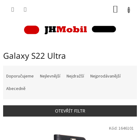
Přejít
NÁKUP
na
obsah
KOŠÍK
Galaxy S22 Ultra
Ř
a
Doporučujeme
Nejlevnější
Nejdražší
Nejprodávanější
z
e
Abecedně
n
í
p
OTEVŘÍT FILTR
r
o
V
Kód:
1646101
d
ý
u
p