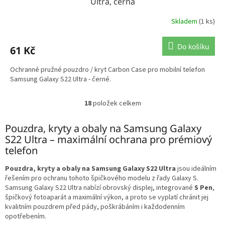
Ultra, černá
Skladem
(1 ks)
Do košíku
61 Kč
Ochranné pružné pouzdro / kryt Carbon Case pro mobilní telefon
Samsung Galaxy S22 Ultra - černé.
18
položek celkem
O
v
l
Pouzdra, kryty a obaly na Samsung Galaxy
á
S22 Ultra – maximální ochrana pro prémiový
d
telefon
a
c
Pouzdra, kryty a obaly na Samsung Galaxy S22 Ultra
jsou ideálním
í
řešením pro ochranu tohoto špičkového modelu z řady Galaxy S.
p
Samsung Galaxy S22 Ultra nabízí obrovský displej, integrované
S Pen
,
r
špičkový fotoaparát a maximální výkon, a proto se vyplatí chránit jej
v
kvalitním pouzdrem před pády, poškrábáním i každodenním
k
opotřebením.
y