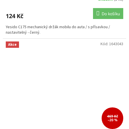
Do košíku
124 Kč
Yesido C175 mechanický držák mobilu do auta / s přísavkou /
nastavitelný - černý.
Kód:
1643043
Akce
469 Kč
–20 %