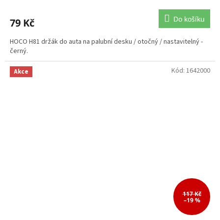
Do košíku
79 Kč
HOCO H81 držák do auta na palubní desku / otočný / nastavitelný -
černý.
Kód:
1642000
Akce
117 Kč
–19 %