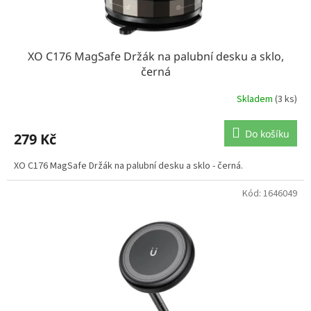
ů
XO C176 MagSafe Držák na palubní desku a sklo,
černá
Skladem
(3 ks)
Do košíku
279 Kč
XO C176 MagSafe Držák na palubní desku a sklo - černá.
Kód:
1646049