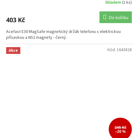
Skladem
(1 ks)
Do košíku
403 Kč
Acefast E30 MagSafe magnetický držák telefonu s elektrickou
přísavkou a N52 magnety - černý.
Kód:
1643828
Akce
245 Kč
–20 %