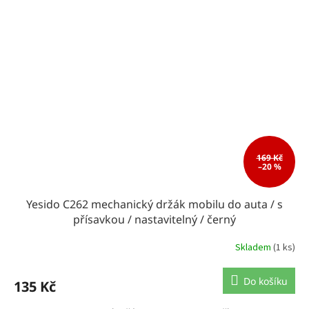
169 Kč
–20 %
Yesido C262 mechanický držák mobilu do auta / s
přísavkou / nastavitelný / černý
Skladem
(1 ks)
Do košíku
135 Kč