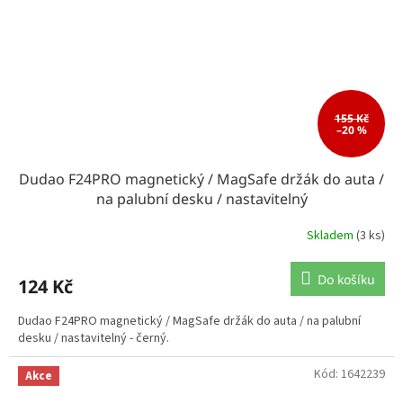
155 Kč
–20 %
Dudao F24PRO magnetický / MagSafe držák do auta /
na palubní desku / nastavitelný
Skladem
(3 ks)
Do košíku
124 Kč
Dudao F24PRO magnetický / MagSafe držák do auta / na palubní
desku / nastavitelný - černý.
Kód:
1642239
Akce