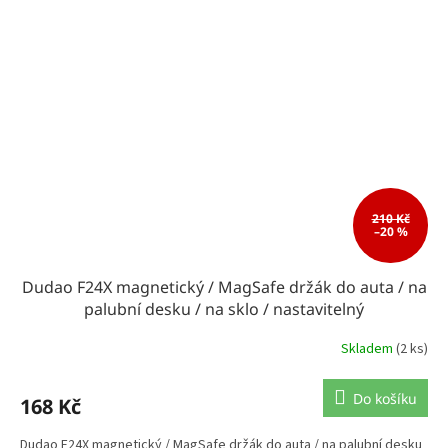
210 Kč
–20 %
Dudao F24X magnetický / MagSafe držák do auta / na
palubní desku / na sklo / nastavitelný
Skladem
(2 ks)
Do košíku
168 Kč
Dudao F24X magnetický / MagSafe držák do auta / na palubní desku