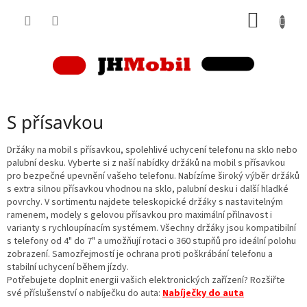
Přejít
NÁKUP
na
obsah
KOŠÍK
S přísavkou
Držáky na mobil s přísavkou, spolehlivé uchycení telefonu na sklo nebo
palubní desku. Vyberte si z naší nabídky držáků na mobil s přísavkou
pro bezpečné upevnění vašeho telefonu. Nabízíme široký výběr držáků
s extra silnou přísavkou vhodnou na sklo, palubní desku i další hladké
povrchy. V sortimentu najdete teleskopické držáky s nastavitelným
ramenem, modely s gelovou přísavkou pro maximální přilnavost i
varianty s rychloupínacím systémem. Všechny držáky jsou kompatibilní
s telefony od 4" do 7" a umožňují rotaci o 360 stupňů pro ideální polohu
zobrazení. Samozřejmostí je ochrana proti poškrábání telefonu a
stabilní uchycení během jízdy.
Potřebujete doplnit energii vašich elektronických zařízení? Rozšiřte
své příslušenství o nabíječku do auta:
Nabíječky do auta