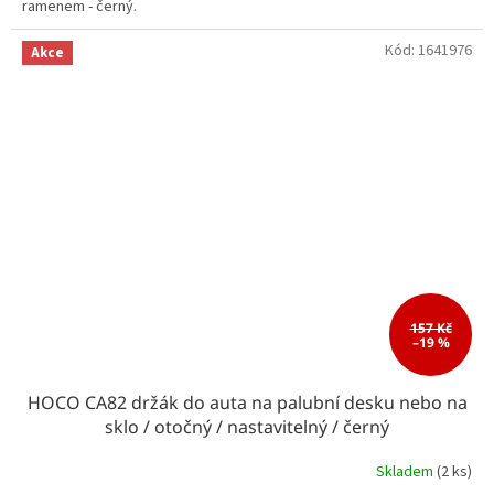
ramenem - černý.
Kód:
1641976
Akce
157 Kč
–19 %
HOCO CA82 držák do auta na palubní desku nebo na
sklo / otočný / nastavitelný / černý
Skladem
(2 ks)