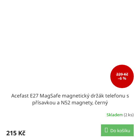
229 Kč
–6 %
Acefast E27 MagSafe magnetický držák telefonu s
přísavkou a N52 magnety, černý
Skladem
(2 ks)
Do košíku
215 Kč