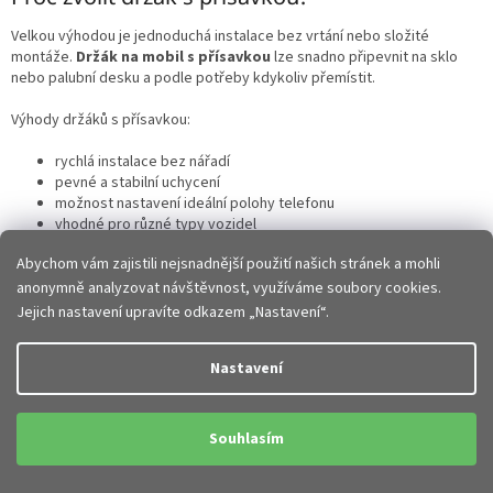
u
Velkou výhodou je jednoduchá instalace bez vrtání nebo složité
montáže.
Držák na mobil s přísavkou
lze snadno připevnit na sklo
nebo palubní desku a podle potřeby kdykoliv přemístit.
Výhody držáků s přísavkou:
rychlá instalace bez nářadí
pevné a stabilní uchycení
možnost nastavení ideální polohy telefonu
vhodné pro různé typy vozidel
snadné přendání mezi auty
Abychom vám zajistili nejsnadnější použití našich stránek a mohli
Praktické řešení pro každodenní používání telefonu během jízdy.
anonymně analyzovat návštěvnost, využíváme soubory cookies.
Jejich nastavení upravíte odkazem „Nastavení“.
Jaké typy držáků s přísavkou existují?
Nastavení
V nabídce najdete různé varianty podle způsobu uchycení telefonu:
magnetické držáky s přísavkou
– rychlé uchycení jednou
rukou
Souhlasím
mechanické držáky s čelistmi
– pevné sevření telefonu
gravitační držáky
– automatické uchycení po vložení telefonu