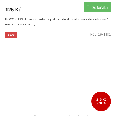
Do košíku
126 Kč
HOCO CA82 držák do auta na palubní desku nebo na sklo / otočný /
nastavitelný - černý.
Kód:
1641881
Akce
210 Kč
–20 %