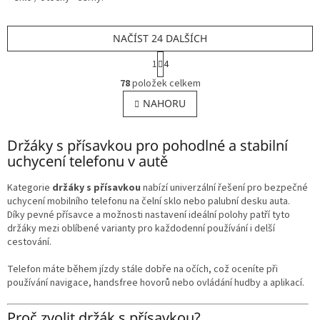
NAČÍST 24 DALŠÍCH
S
1
4
t
O
r
78
položek celkem
v
á
l
NAHORU
n
á
k
o
d
v
Držáky s přísavkou pro pohodlné a stabilní
a
á
c
uchycení telefonu v autě
n
í
í
p
Kategorie
držáky s přísavkou
nabízí univerzální řešení pro bezpečné
r
uchycení mobilního telefonu na čelní sklo nebo palubní desku auta.
v
Díky pevné přísavce a možnosti nastavení ideální polohy patří tyto
k
držáky mezi oblíbené varianty pro každodenní používání i delší
y
cestování.
v
ý
Telefon máte během jízdy stále dobře na očích, což oceníte při
p
používání navigace, handsfree hovorů nebo ovládání hudby a aplikací.
i
s
Proč zvolit držák s přísavkou?