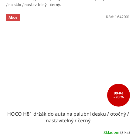
/ na sklo / nastavitelný - černý.
Kód:
1642001
Akce
99 Kč
–20 %
HOCO H81 držák do auta na palubní desku / otočný /
nastavitelný / černý
Skladem
(3 ks)