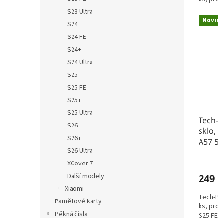
S23 Ultra
Novi
S24
S24 FE
S24+
S24 Ultra
S25
S25 FE
S25+
S25 Ultra
Tech-
S26
sklo,
S26+
A57 5
S26 Ultra
XCover 7
Další modely
249
Xiaomi
Tech-P
Paměťové karty
ks, pr
Pěkná čísla
S25 FE