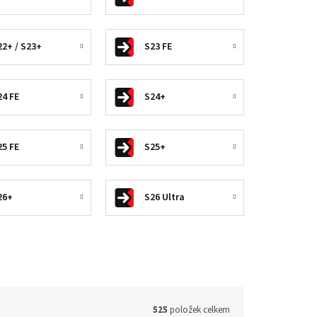
22+ / S23+
S23 FE
24 FE
S24+
25 FE
S25+
26+
S26 Ultra
525
položek celkem