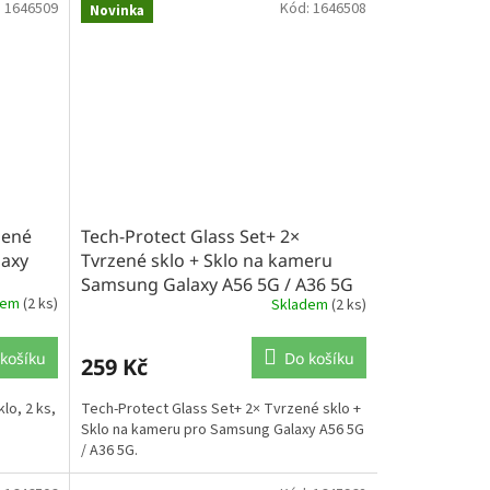
:
1646509
Kód:
1646508
Novinka
zené
Tech-Protect Glass Set+ 2×
laxy
Tvrzené sklo + Sklo na kameru
Samsung Galaxy A56 5G / A36 5G
dem
(2 ks)
Skladem
(2 ks)
košíku
Do košíku
259 Kč
lo, 2 ks,
Tech-Protect Glass Set+ 2× Tvrzené sklo +
Sklo na kameru pro Samsung Galaxy A56 5G
/ A36 5G.