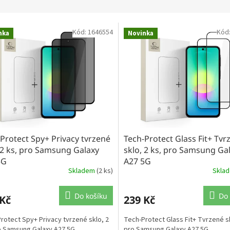
Kód:
1646554
Kód
nka
Novinka
Protect Spy+ Privacy tvrzené
Tech-Protect Glass Fit+ Tvr
 2 ks, pro Samsung Galaxy
sklo, 2 ks, pro Samsung Ga
5G
A27 5G
Skladem
(2 ks)
Skla
Do košíku
Do 
 Kč
239 Kč
rotect Spy+ Privacy tvrzené sklo, 2
Tech-Protect Glass Fit+ Tvrzené sk
o Samsung Galaxy A27 5G.
pro Samsung Galaxy A27 5G.