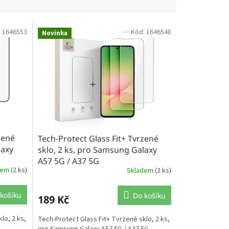
:
1646553
Kód:
1646548
Novinka
zené
Tech-Protect Glass Fit+ Tvrzené
laxy
sklo, 2 ks, pro Samsung Galaxy
A57 5G / A37 5G
dem
(2 ks)
Skladem
(2 ks)
košíku
Do košíku
189 Kč
lo, 2 ks,
Tech-Protect Glass Fit+ Tvrzené sklo, 2 ks,