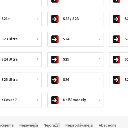
S21+
S22 / S23
S
S23 Ultra
S24
S
S24 Ultra
S25
S
S25 Ultra
S26
S
XCover 7
Další modely
učujeme
Nejlevnější
Nejdražší
Nejprodávanější
Abecedně