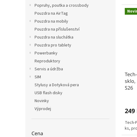
Popruhy, poutka a crossbody
Novi
Pouzdra na AirTag
Pouzdra na mobily
Pouzdra na příslušenství
Pouzdra na sluchátka
Pouzdra pro tablety
Powerbanky
Reproduktory
Servis a údržba
Tech-
SIM
sklo,
Stylusy a Dotyková pera
S26
USB flash disky
Novinky
Výprodej
249
Tech-P
ks, pr
Cena