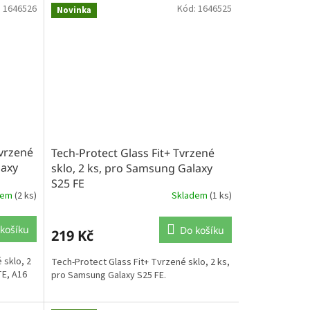
:
1646526
Kód:
1646525
Novinka
tvrzené
Tech-Protect Glass Fit+ Tvrzené
laxy
sklo, 2 ks, pro Samsung Galaxy
S25 FE
dem
(2 ks)
Skladem
(1 ks)
košíku
Do košíku
219 Kč
 sklo, 2
Tech-Protect Glass Fit+ Tvrzené sklo, 2 ks,
TE, A16
pro Samsung Galaxy S25 FE.