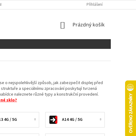
NÍCH ÚDAJŮ
COOKIES
Přihlášení
NÁKUPNÍ
Prázdný košík
KOŠÍK
e o nejspolehlivější způsob, jak zabezpečit displej před
struktuře a speciálnímu zpracování poskytují tvrzená
 nabídce naleznete různé typy a konstrukční provedení.
ené sklo?
13 4G / 5G
A14 4G / 5G