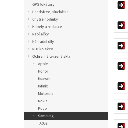
n
GPS lokátory
e
Handsfree, sluchátka
l
Chytré hodinky
Kabely a redukce
Nabíječky
Náhradní díly
NHL kolekce
Ochranná tvrzená skla
Apple
Honor
Huawei
Infinix
Motorola
Nokia
Poco
Samsung
A05s