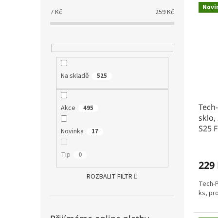
Novi
7
Kč
259
Kč
Na skladě
525
Tech-
Akce
495
sklo,
S25 F
Novinka
17
Tip
0
229
ROZBALIT FILTR
Tech-P
ks, pr