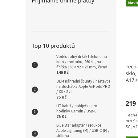
Přijímáme online platby
Novi
Top 10 produktů
Voděodolný držák telefonu na
kolo / motorku, 360 st., na
Tech-
řídítka 168 × 92 × 25 mm, černý
140 Kč
sklo,
A17 /
OEM náhradní špunty / nástavce
na sluchátka Apple AirPods PRO
/ XS / S / L
75 Kč
219
HT kabel / nabíječka pro
hodinky Garmin / USB-C
Tech-P
75 Kč
pro Sa
Blue Star adaptér / redukce
5G, A2
Apple Lightning (M) / USB-C (F) /
stříbrná