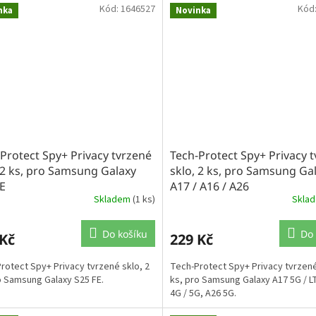
Kód:
1646527
Kód
nka
Novinka
Protect Spy+ Privacy tvrzené
Tech-Protect Spy+ Privacy 
 2 ks, pro Samsung Galaxy
sklo, 2 ks, pro Samsung Ga
E
A17 / A16 / A26
Skladem
(1 ks)
Skla
Do košíku
Do 
 Kč
229 Kč
rotect Spy+ Privacy tvrzené sklo, 2
Tech-Protect Spy+ Privacy tvrzené
o Samsung Galaxy S25 FE.
ks, pro Samsung Galaxy A17 5G / L
4G / 5G, A26 5G.