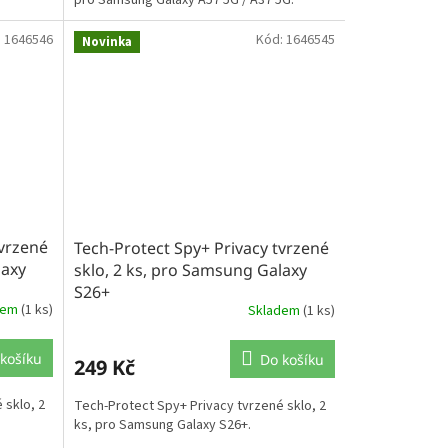
pro Samsung Galaxy A57 5G / A37 5G.
:
1646546
Kód:
1646545
Novinka
tvrzené
Tech-Protect Spy+ Privacy tvrzené
laxy
sklo, 2 ks, pro Samsung Galaxy
S26+
dem
(1 ks)
Skladem
(1 ks)
košíku
Do košíku
249 Kč
 sklo, 2
Tech-Protect Spy+ Privacy tvrzené sklo, 2
ks, pro Samsung Galaxy S26+.