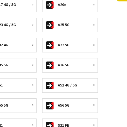
17 4G / 5G
A20e
23 4G / 5G
A25 5G
32 4G
A32 5G
35 5G
A36 5G
51
A52 4G / 5G
55 5G
A56 5G
21
S21 FE