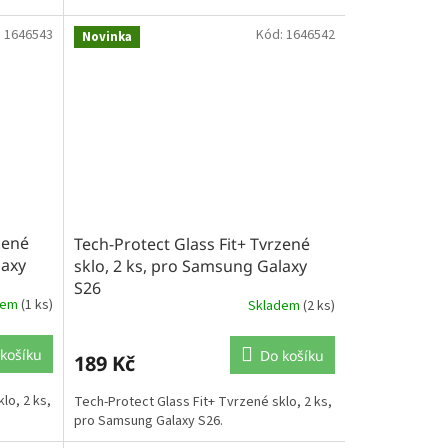
:
1646543
Kód:
1646542
Novinka
zené
Tech-Protect Glass Fit+ Tvrzené
laxy
sklo, 2 ks, pro Samsung Galaxy
S26
dem
(1 ks)
Skladem
(2 ks)
košíku
Do košíku
189 Kč
lo, 2 ks,
Tech-Protect Glass Fit+ Tvrzené sklo, 2 ks,
pro Samsung Galaxy S26.