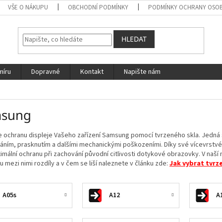
VŠE O NÁKUPU
OBCHODNÍ PODMÍNKY
PODMÍNKY OCHRANY OSOB
HLEDAT
míru
Dopravné
Kontakt
Napište nám
sung
e ochranu displeje Vašeho zařízení Samsung pomocí tvrzeného skla. Jedná s
ním, prasknutím a dalšími mechanickými poškozeními. Díky své vícevrstvé 
imální ochranu při zachování původní citlivosti dotykové obrazovky. V naší
u mezi nimi rozdíly a v čem se liší naleznete v článku zde:
Jak vybrat tvrz
A05s
A12
A