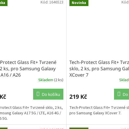
Kód:
1646523
Kód
nka
Novinka
Protect Glass Fit+ Tvrzené
Tech-Protect Glass Fit+ Tvr
 2 ks, pro Samsung Galaxy
sklo, 2 ks, pro Samsung Ga
 A16 / A26
XCover 7
Skladem
(2 ks)
Skla
Do košíku
Do 
 Kč
219 Kč
rotect Glass Fit+ Tvrzené sklo, 2 ks,
Tech-Protect Glass Fit+ Tvrzené sk
msung Galaxy A17 5G / LTE, A16 4G /
pro Samsung Galaxy XCover 7.
6 5G.