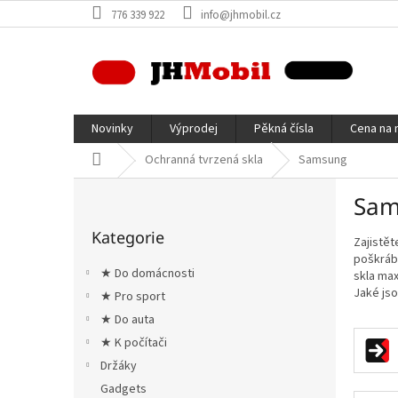
Přejít
776 339 922
info@jhmobil.cz
na
obsah
Novinky
Výprodej
Pěkná čísla
Cena na 
Domů
Ochranná tvrzená skla
Samsung
P
Sam
o
Přeskočit
s
Kategorie
kategorie
Zajistět
t
poškrábá
r
★ Do domácnosti
skla max
a
Jaké jso
★ Pro sport
n
★ Do auta
n
í
★ K počítači
p
Držáky
a
Gadgets