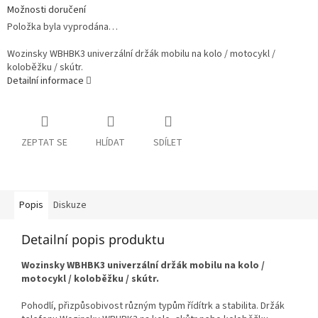
Možnosti doručení
Položka byla vyprodána…
Wozinsky WBHBK3 univerzální držák mobilu na kolo / motocykl /
koloběžku / skútr.
Detailní informace
ZEPTAT SE
HLÍDAT
SDÍLET
Popis
Diskuze
Detailní popis produktu
Wozinsky WBHBK3 univerzální držák mobilu na kolo /
motocykl / koloběžku / skútr.
Pohodlí, přizpůsobivost různým typům řídítrk a stabilita. Držák