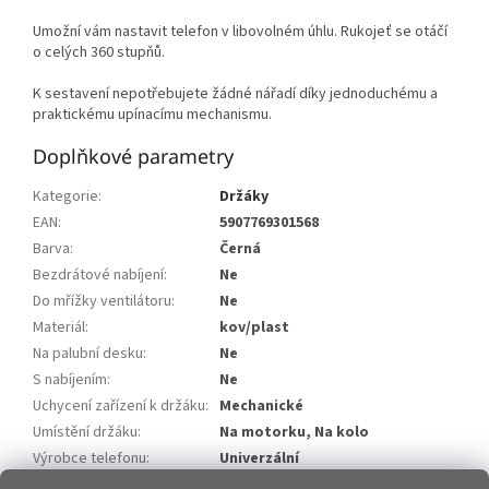
Umožní vám nastavit telefon v libovolném úhlu. Rukojeť se otáčí
o celých 360 stupňů.
K sestavení nepotřebujete žádné nářadí díky jednoduchému a
praktickému upínacímu mechanismu.
Doplňkové parametry
Kategorie
:
Držáky
EAN
:
5907769301568
Barva
:
Černá
Bezdrátové nabíjení
:
Ne
Do mřížky ventilátoru
:
Ne
Materiál
:
kov/plast
Na palubní desku
:
Ne
S nabíjením
:
Ne
Uchycení zařízení k držáku
:
Mechanické
Umístění držáku
:
Na motorku, Na kolo
Výrobce telefonu
:
Univerzální
Položka byla vyprodána…