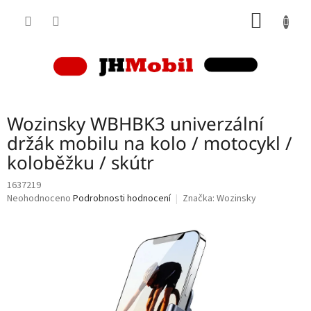
Přejít
NÁKUP
na
obsah
KOŠÍK
Wozinsky WBHBK3 univerzální
držák mobilu na kolo / motocykl /
koloběžku / skútr
1637219
Průměrné
Neohodnoceno
Podrobnosti hodnocení
Značka:
Wozinsky
hodnocení
produktu
je
0,0
z
5
hvězdiček.