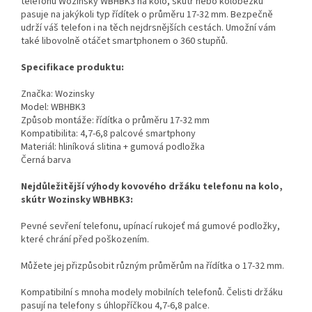
telefonu Wozinsky WBHBK3 na kolo, skůtr nebo koloběžku
pasuje na jakýkoli typ řídítek o průměru 17-32 mm. Bezpečně
udrží váš telefon i na těch nejdrsnějších cestách. Umožní vám
také libovolně otáčet smartphonem o 360 stupňů.
Specifikace produktu:
Značka: Wozinsky
Model: WBHBK3
Způsob montáže: řídítka o průměru 17-32 mm
Kompatibilita: 4,7-6,8 palcové smartphony
Materiál: hliníková slitina + gumová podložka
Černá barva
Nejdůležitější výhody kovového držáku telefonu na kolo,
skútr Wozinsky WBHBK3:
Pevné sevření telefonu, upínací rukojeť má gumové podložky,
které chrání před poškozením.
Můžete jej přizpůsobit různým průměrům na řídítka o 17-32 mm.
Kompatibilní s mnoha modely mobilních telefonů. Čelisti držáku
pasují na telefony s úhlopříčkou 4,7-6,8 palce.