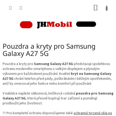
Přejít
NÁKUP
na
obsah
KOŠÍK
Pouzdra a kryty pro Samsung
Galaxy A27 5G
Pouzdra a kryty pro
Samsung Galaxy A27 5G
představují spolehlivou
ochranu moderního smartphonu s velkým displejem a plynulým
výkonem pro každodenní používání. Kvalitní
kryt na Samsung Galaxy
A27 5G
chrání telefon před pády, poškrábáním i běžným opotřebením,
aniž by omezoval jeho funkce nebo komfort při používání.
V nabídce najdete silikonová, knížková i odolná
pouzdra pro Samsung
Galaxy A27 5G
, která přesně kopírují tvar zařízení a pomáhají
prodloužit jeho životnost.
?? Pro kompletní ochranu doporučujeme také
ochranná tvrzená skla na