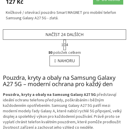
127 Kč
Knížkové / otevírací pouzdro Smart MAGNET pro mobilní telefon
Samsung Galaxy A27 5G - zlatá.
NAČÍST 24 DALŠÍCH
S
1
4
t
O
r
80
položek celkem
v
á
l
NAHORU
n
á
k
o
d
v
Pouzdra, kryty a obaly na Samsung Galaxy
a
á
c
A27 5G – moderní ochrana pro každý den
n
í
í
p
Pouzdra, kryty a obaly na Samsung Galaxy A27 5G
představují
r
ideální ochranu telefonu před pády, poškrábáním i běžným
v
každodenním opotřebením. Samsung Galaxy A27 5G patří mezi
k
moderní modely řady Galaxy A, které nabízí rychlé 5G připojení, velký
y
displej a spolehlivý výkon pro každodenní používání. Právě proto se
v
vyplatí chránit telefon kvalitním pouzdrem, které pomůže prodloužit
ý
životnost zařízení a zachovat jeho vzhled co nejdéle.