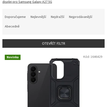
displej pro Samsung Galaxy A27 5G
Ř
a
Doporučujeme
Nejlevnější
Nejdražší
Nejprodávanější
z
e
Abecedně
n
í
p
OTEVŘÍT FILTR
r
o
V
Kód:
1646429
d
Novinka
ý
u
p
k
i
t
s
ů
p
r
o
d
u