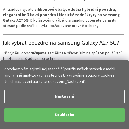
p
i
V nabídce najdete
silikonové obaly, odolná hybridní pouzdra,
s
elegantní knížková pouzdra i klasické zadní kryty na Samsung
u
Galaxy A27 5G
. Díky širokému výběru si snadno vyberete variantu
přesně podle svého stylu i požadované úrovně ochrany.
Jak vybrat pouzdro na Samsung Galaxy A27 5G?
Při výběru doporučujeme zaměřit se především na způsob používání
telefonu a požadovanou ochranu.
Abychom vám zajistili nejsnadnější použití našich stránek a mohli
Zadní kryty na Samsung Galaxy A27 5G
– lehké a tenké
řešení pro běžné používání
anonymně analyzovat návštěvnost, využíváme soubory cookies.
Knížková pouzdra na Samsung Galaxy A27 5G
– ochrana
Jejich nastavení upravíte odkazem „Nastavení“.
přední i zadní části telefonu
Hybridní pouzdra
– zesílené rohy a vyšší ochrana při pádech
Nastavení
Silikonové obaly
– pružné, příjemné do ruky a dobře tlumí
nárazy
Elegantní obaly
– stylový vzhled vhodný do práce i na běžné
nošení
Souhlasím
Každý typ pouzdra nabízí jiné výhody a záleží jen na tom, zda
preferujete maximální ochranu, tenké provedení nebo elegantní