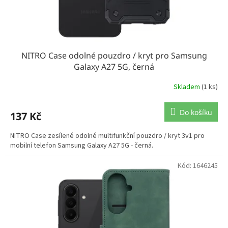
k
t
ů
NITRO Case odolné pouzdro / kryt pro Samsung
Galaxy A27 5G, černá
Skladem
(1 ks)
Do košíku
137 Kč
NITRO Case zesílené odolné multifunkční pouzdro / kryt 3v1 pro
mobilní telefon Samsung Galaxy A27 5G - černá.
Kód:
1646245