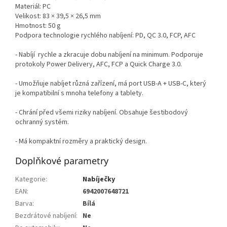
Materiál: PC
Velikost: 83 × 39,5 × 26,5 mm
Hmotnost: 50 g
Podpora technologie rychlého nabíjení: PD, QC 3.0, FCP, AFC
- Nabíjí rychle a zkracuje dobu nabíjení na minimum. Podporuje
protokoly Power Delivery, AFC, FCP a Quick Charge 3.0.
- Umožňuje nabíjet různá zařízení, má port USB-A + USB-C, který
je kompatibilní s mnoha telefony a tablety.
- Chrání před všemi riziky nabíjení. Obsahuje šestibodový
ochranný systém.
- Má kompaktní rozměry a praktický design.
Doplňkové parametry
Kategorie
:
Nabíječky
EAN
:
6942007648721
Barva
:
Bílá
Bezdrátové nabíjení
:
Ne