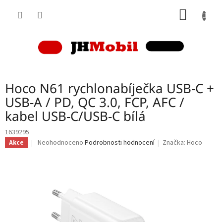
Přejít
NÁKUP
na
obsah
KOŠÍK
Hoco N61 rychlonabíječka USB-C +
USB-A / PD, QC 3.0, FCP, AFC /
kabel USB-C/USB-C bílá
1639295
Průměrné
Neohodnoceno
Podrobnosti hodnocení
Značka:
Hoco
Akce
hodnocení
produktu
je
0,0
z
5
hvězdiček.