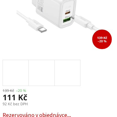
139 Kč
–20 %
139 Kč
–20 %
111 Kč
92 Kč bez DPH
Měrná
Rezervováno v objednávce...
cena: