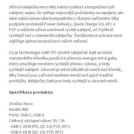
Síťová nabíječka Hoco N61 nabízí rychlost a bezpečnost při
nabíjení, nejen, že splňuje nejnovější požadavky na napájení, ale
také nabízí univerzální kompatibilitu s různými zařízeními. Díky
podpoře protokolů Power Delivery, Quick Charge 3.0, AFc a
FCP si můžete užívat extrémně rychlé nabíjení, až čtyřikrát
rychlejší než u standardní nabíječky. Šestibodová ochrana navíc
zajišťuje úplnou bezpečnost vašich zařízení.
Co je technologie GaN? Při výrobě nabíječek GaN se místo
standardního křemíku používá k přenosu energie nitrid galia,
který umožňuje mnohem rychlejší přenos výkonu, a tedy
rychlejší nabíjení. Zároveň je nitrid několikrát menší než křemík,
díky čemuž jsou zařízení mnohem menší než jejich tradiční
protějšky. Nabíječky GaN jsou tedy rychlejší a zároveň menší.
Specifikace produktu:
Značka: Hoco
model: N61
Porty: USB-C, USB-A
Celkový výstupní výkon: 5V / 3A
- USB-C 20 W (PD, QC 3.0, FCP, AFC)
- USB-A 18 W (QC 3.0, FCP, AFC)