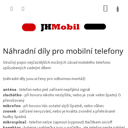
Přejít
NÁKUP
na
obsah
KOŠÍK
Náhradní díly pro mobilní telefony
Stručný popis nejčastějších možných závad mobilního telefonu
způsobených vadným dílem:
(náhradní díly jsou určeny pro odbornou montáž)
anténa
- telefon nebo jiné zařízení nepřijímá signál
sluchátko
- při hovoru nikoho neslyšíte, nebo je zvuk velmi špatný či
přerušovaný
mikrofon
- při hovoru Vás ostatní slyší špatně, nebo vůbec
zvonek
- zařízení nevyzvání, nebo je kvalita zvonění a přehrávané
hudby špatná
mikrospínač
- telefon nelze zapnout (vypnout) tlačítkem on/off
konektor
- baterie i nabíječka jsou v pořádku, ale telefon nejde nabíjet