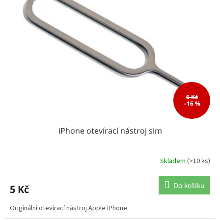
i
t
s
ů
p
r
o
d
u
k
t
ů
6 Kč
–16 %
iPhone otevírací nástroj sim
Skladem
(>10 ks)
Do košíku
5 Kč
Originální otevírací nástroj Apple iPhone.