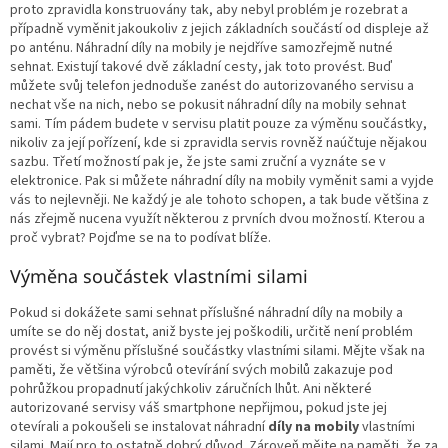
p
proto zpravidla konstruovány tak, aby nebyl problém je rozebrat a
r
případně vyměnit jakoukoliv z jejich základních součástí od displeje až
v
po anténu. Náhradní díly na mobily je nejdříve samozřejmě nutné
k
sehnat. Existují takové dvě základní cesty, jak toto provést. Buď
y
můžete svůj telefon jednoduše zanést do autorizovaného servisu a
v
nechat vše na nich, nebo se pokusit náhradní díly na mobily sehnat
ý
sami. Tím pádem budete v servisu platit pouze za výměnu součástky,
p
nikoliv za její pořízení, kde si zpravidla servis rovněž naúčtuje nějakou
i
sazbu. Třetí možností pak je, že jste sami zruční a vyznáte se v
s
elektronice. Pak si můžete náhradní díly na mobily vyměnit sami a vyjde
u
vás to nejlevněji. Ne každý je ale tohoto schopen, a tak bude většina z
nás zřejmě nucena využít některou z prvních dvou možností. Kterou a
proč vybrat? Pojďme se na to podívat blíže.
Výměna součástek vlastními silami
Pokud si dokážete sami sehnat příslušné náhradní díly na mobily a
umíte se do něj dostat, aniž byste jej poškodili, určitě není problém
provést si výměnu příslušné součástky vlastními silami. Mějte však na
paměti, že většina výrobců otevírání svých mobilů zakazuje pod
pohrůžkou propadnutí jakýchkoliv záručních lhůt. Ani některé
autorizované servisy váš smartphone nepřijmou, pokud jste jej
otevírali a pokoušeli se instalovat náhradní
díly na mobily
vlastními
silami. Mají pro to ostatně dobrý důvod. Zároveň mějte na paměti, že za