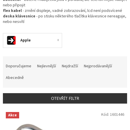
nebo připojit
flex kabel
- zrnění displeje, vadné zobrazování, lcd není podsvícené
deska klávesnice
- po stisku některého tlačítka klávesnice nereaguje,
nebo nesvítí
Apple
Ř
a
Doporučujeme
Nejlevnější
Nejdražší
Nejprodávanější
z
e
Abecedně
n
í
p
OTEVŘÍT FILTR
r
o
V
Kód:
1601446
d
Akce
ý
u
p
k