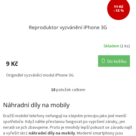
11 Kč
–18 %
Reproduktor vyzvánění iPhone 3G
Skladem
(1 ks)
Do košíku
9 Kč
Originální vyzváněcí modul iPhone 3G.
18
položek celkem
O
v
l
Náhradní díly na mobily
á
d
Dražší mobilní telefony nefungují na stejném principu jako jiné menší
a
spotřebiče. Když náhle přestanou fungovat po vypršení záruky, jen
c
neradi se jich zbavujeme. Proto je mnohdy lepší pokusit se závadu najít
í
a vyřešit skrz
náhradní díly na mobily
. Moderní smartphony jsou