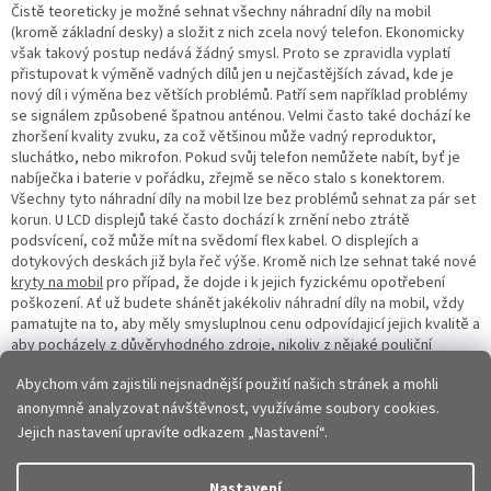
Čistě teoreticky je možné sehnat všechny náhradní díly na mobil
(kromě základní desky) a složit z nich zcela nový telefon. Ekonomicky
však takový postup nedává žádný smysl. Proto se zpravidla vyplatí
přistupovat k výměně vadných dílů jen u nejčastějších závad, kde je
nový díl i výměna bez větších problémů. Patří sem například problémy
se signálem způsobené špatnou anténou. Velmi často také dochází ke
zhoršení kvality zvuku, za což většinou může vadný reproduktor,
sluchátko, nebo mikrofon. Pokud svůj telefon nemůžete nabít, byť je
nabíječka i baterie v pořádku, zřejmě se něco stalo s konektorem.
Všechny tyto náhradní díly na mobil lze bez problémů sehnat za pár set
korun. U LCD displejů také často dochází k zrnění nebo ztrátě
podsvícení, což může mít na svědomí flex kabel. O displejích a
dotykových deskách již byla řeč výše. Kromě nich lze sehnat také nové
kryty na mobil
pro případ, že dojde i k jejich fyzickému opotřebení
poškození. Ať už budete shánět jakékoliv náhradní díly na mobil, vždy
pamatujte na to, aby měly smysluplnou cenu odpovídajicí jejich kvalitě a
aby pocházely z důvěryhodného zdroje, nikoliv z nějaké pouliční
tržnice. Tím byste přišli o záruku jak mobilu, tak samotného koupeného
Abychom vám zajistili nejsnadnější použití našich stránek a mohli
dílu.
anonymně analyzovat návštěvnost, využíváme soubory cookies.
Z
Jejich nastavení upravíte odkazem „Nastavení“.
á
p
Vytvořil Shoptet
Nastavení