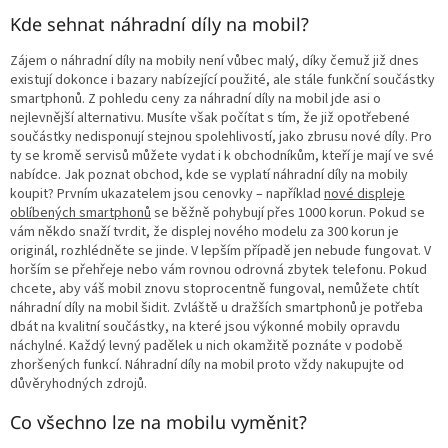
Kde sehnat náhradní díly na mobil?
Zájem o náhradní díly na mobily není vůbec malý, díky čemuž již dnes
existují dokonce i bazary nabízející použité, ale stále funkční součástky
smartphonů. Z pohledu ceny za náhradní díly na mobil jde asi o
nejlevnější alternativu. Musíte však počítat s tím, že již opotřebené
součástky nedisponují stejnou spolehlivostí, jako zbrusu nové díly. Pro
ty se kromě servisů můžete vydat i k obchodníkům, kteří je mají ve své
nabídce. Jak poznat obchod, kde se vyplatí náhradní díly na mobily
koupit? Prvním ukazatelem jsou cenovky – například
nové displeje
oblíbených smartphonů
se běžně pohybují přes 1000 korun. Pokud se
vám někdo snaží tvrdit, že displej nového modelu za 300 korun je
originál, rozhlédněte se jinde. V lepším případě jen nebude fungovat. V
horším se přehřeje nebo vám rovnou odrovná zbytek telefonu. Pokud
chcete, aby váš mobil znovu stoprocentně fungoval, nemůžete chtít
náhradní díly na mobil šidit. Zvláště u dražších smartphonů je potřeba
dbát na kvalitní součástky, na které jsou výkonné mobily opravdu
náchylné. Každý levný padělek u nich okamžitě poznáte v podobě
zhoršených funkcí. Náhradní díly na mobil proto vždy nakupujte od
důvěryhodných zdrojů.
Co všechno lze na mobilu vyměnit?