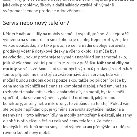
jakékoliv problémy, škody a další náklady vzniklé při výměně
svépomocí nenese prodejce odpovědnost.
Servis nebo nový telefon?
Některé náhradní díly na mobily se měnit vyplatí, jiné ne. Asi nejdražší
výměnou na standardním smartphonu je displej. Nejen proto, že jde o
velkou součástku, ale také proto, že se náhradní displeje zpravidla
prodávají včetně dotykové desky a všeho okolo. To může být
nevýhodou, pokud potřebujete vyměnit například jen samotné sklo,
jelikož všechno ostatní pod ním je zcela v pořádku.
Náhradní díly na
mobily
se však většinou i od samotných výrobců prodávají v setech. V
tomto případě možná stojí za zvážení návštěva servisu, kde vám
možná budou schopni dodat pouze sklo, takže po přičtení práce by
cena mohla být nižší než cena za kompletní displej. Před tím, než se
rozhodnete nakoupit jakékoliv náhradní díly na mobil, byste si měli
spočítat, zda se vám výměna vyplatí. U drobností, jakými jsou
konektory, antény nebo mikrofony, to většinou za to stojí. Pokud vám
ale odejde například čip, je výměna zpravidla zbytečně nákladná a
nesmyslná. I tyto náhradní díly na mobily samozřejmě existují, ale samy
o sobě tvoří velkou většinu celkové ceny telefonu. Zejména u
levnějších telefonů nemá smysl nad výměnou ani přemýšlet a raději si
rovnou koupit nový mobil.