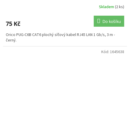
Skladem
(2 ks)
Do košíku
75 Kč
Orico PUG-C6B CAT6 plochý síťový kabel RJ45 LAN 1 Gb/s, 3 m -
černý.
Kód:
1645638