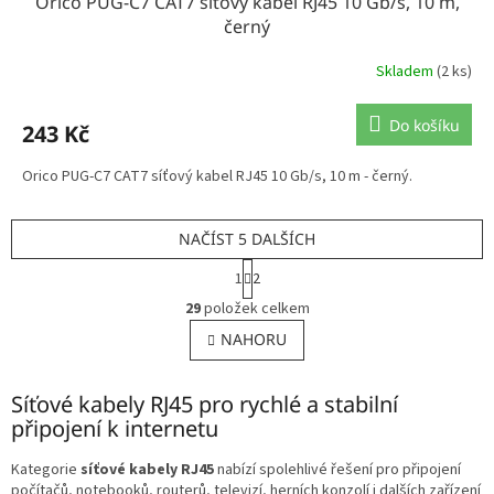
Orico PUG-C7 CAT7 síťový kabel RJ45 10 Gb/s, 10 m,
černý
Skladem
(2 ks)
Do košíku
243 Kč
Orico PUG-C7 CAT7 síťový kabel RJ45 10 Gb/s, 10 m - černý.
NAČÍST 5 DALŠÍCH
S
1
2
t
O
r
29
položek celkem
v
á
l
NAHORU
n
á
k
o
d
v
Síťové kabely RJ45 pro rychlé a stabilní
a
á
c
připojení k internetu
n
í
í
p
Kategorie
síťové kabely RJ45
nabízí spolehlivé řešení pro připojení
r
počítačů, notebooků, routerů, televizí, herních konzolí i dalších zařízení