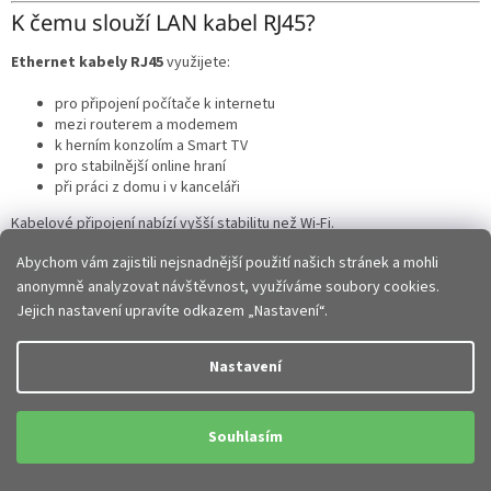
K čemu slouží LAN kabel RJ45?
Ethernet kabely RJ45
využijete:
pro připojení počítače k internetu
mezi routerem a modemem
k herním konzolím a Smart TV
pro stabilnější online hraní
při práci z domu i v kanceláři
Kabelové připojení nabízí vyšší stabilitu než Wi-Fi.
Abychom vám zajistili nejsnadnější použití našich stránek a mohli
Jaké typy síťových kabelů existují?
anonymně analyzovat návštěvnost, využíváme soubory cookies.
Jejich nastavení upravíte odkazem „Nastavení“.
V nabídce najdete různé varianty podle využití:
internetové kabely RJ45
Nastavení
patch kabely
ploché LAN kabely
stíněné síťové kabely
Souhlasím
dlouhé ethernet kabely pro domácnost i kancelář
Každý typ nabízí jinou kombinaci flexibility, rychlosti a odolnosti.