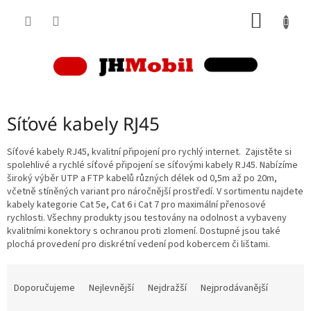
Přejít
NÁKUP
na
obsah
KOŠÍK
Síťové kabely RJ45
Síťové kabely RJ45, kvalitní připojení pro rychlý internet. Zajistěte si
spolehlivé a rychlé síťové připojení se síťovými kabely RJ45. Nabízíme
široký výběr UTP a FTP kabelů různých délek od 0,5m až po 20m,
včetně stíněných variant pro náročnější prostředí. V sortimentu najdete
kabely kategorie Cat 5e, Cat 6 i Cat 7 pro maximální přenosové
rychlosti. Všechny produkty jsou testovány na odolnost a vybaveny
kvalitními konektory s ochranou proti zlomení. Dostupné jsou také
plochá provedení pro diskrétní vedení pod kobercem či lištami.
Ř
a
Doporučujeme
Nejlevnější
Nejdražší
Nejprodávanější
z