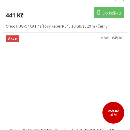
Do košíku
441 Kč
Orico PUG-C7 CAT7 síťový kabel RJ45 10 Gb/s, 20 m - černý.
Kód:
1645381
Akce
259 Kč
–6 %