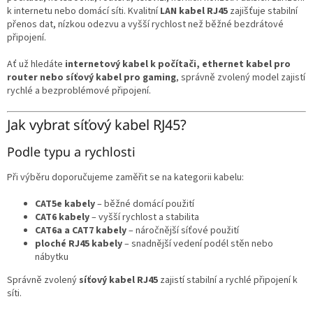
v
k internetu nebo domácí síti. Kvalitní
LAN kabel RJ45
zajišťuje stabilní
k
přenos dat, nízkou odezvu a vyšší rychlost než běžné bezdrátové
y
připojení.
v
ý
Ať už hledáte
internetový kabel k počítači, ethernet kabel pro
p
router nebo síťový kabel pro gaming
, správně zvolený model zajistí
i
rychlé a bezproblémové připojení.
s
u
Jak vybrat síťový kabel RJ45?
Podle typu a rychlosti
Při výběru doporučujeme zaměřit se na kategorii kabelu:
CAT5e kabely
– běžné domácí použití
CAT6 kabely
– vyšší rychlost a stabilita
CAT6a a CAT7 kabely
– náročnější síťové použití
ploché RJ45 kabely
– snadnější vedení podél stěn nebo
nábytku
Správně zvolený
síťový kabel RJ45
zajistí stabilní a rychlé připojení k
síti.