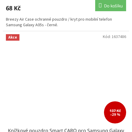
Do košíku
68 Kč
Breezy Air Case ochranné pouzdro / kryt pro mobilní telefon
Samsung Galaxy A05s - černé.
Kód:
1637486
Akce
137 Kč
–29 %
Knížkové pouzdro Smart CARO pro Samsung Galaxy