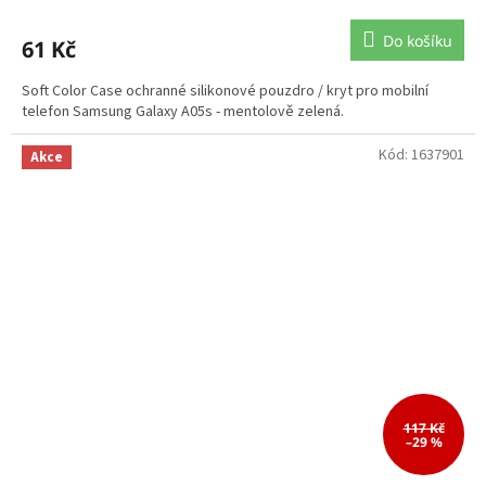
Do košíku
61 Kč
Soft Color Case ochranné silikonové pouzdro / kryt pro mobilní
telefon Samsung Galaxy A05s - mentolově zelená.
Kód:
1637901
Akce
117 Kč
–29 %