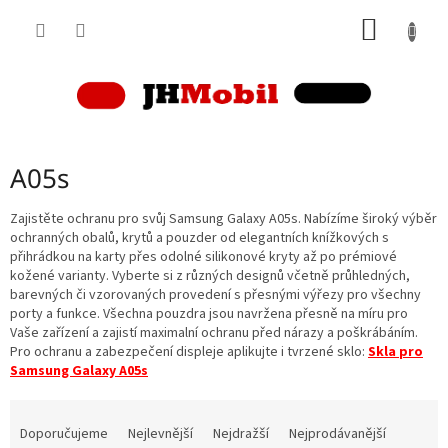
Přejít
NÁKUP
na
obsah
KOŠÍK
A05s
Zajistěte ochranu pro svůj Samsung Galaxy A05s. Nabízíme široký výběr
ochranných obalů, krytů a pouzder od elegantních knížkových s
přihrádkou na karty přes odolné silikonové kryty až po prémiové
kožené varianty. Vyberte si z různých designů včetně průhledných,
barevných či vzorovaných provedení s přesnými výřezy pro všechny
porty a funkce. Všechna pouzdra jsou navržena přesně na míru pro
Vaše zařízení a zajistí maximalní ochranu před nárazy a poškrábáním.
Pro ochranu a zabezpečení displeje aplikujte i tvrzené sklo:
Skla pro
Samsung Galaxy A05s
Ř
a
Doporučujeme
Nejlevnější
Nejdražší
Nejprodávanější