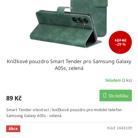
127 Kč
–29 %
Knížkové pouzdro Smart Tender pro Samsung Galaxy
A05s, zelená
Skladem
(1 ks)
Do košíku
89 Kč
Smart Tender otevírací / knížkové pouzdro pro mobilní telefon
Samsung Galaxy A05s - zelená.
Kód:
1643109
Akce