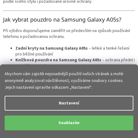
podle svého stylu i požadované úrovně ochrany.
Jak vybrat pouzdro na Samsung Galaxy A05s?
Při výběru doporučujeme zaměřit se především na způsob používání
telefonu a požadovanou ochranu.
Zadní kryty na Samsung Galaxy A05s
– lehké a tenké řešení
pro běžné používání
Knížková pouzdra na Samsung Galaxy A05s
– ochrana přední i
zadní části telefonu
Hybridní pouzdra
– zesílené rohy a vyšší ochrana při pádech
Abychom vám zajistili nejsnadnější použití našich stránek a mohli
Silikonové obaly
– pružné, příjemné do ruky a dobře tlumí
anonymně analyzovat návštěvnost, využíváme soubory cookies.
nárazy
Jejich nastavení upravíte odkazem „Nastavení“.
Elegantní obaly
– stylový vzhled vhodný do práce i na běžné
nošení
Nastavení
Každý typ pouzdra nabízí jiné výhody a záleží jen na tom, zda
preferujete maximální ochranu, nízkou hmotnost nebo elegantní
design.
Souhlasím
Přesné zpracování a perfektní kompatibilita