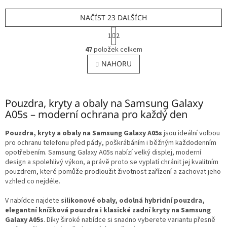
NAČÍST 23 DALŠÍCH
S
1
2
t
O
r
47
položek celkem
v
á
l
NAHORU
n
á
k
o
d
v
a
á
Pouzdra, kryty a obaly na Samsung Galaxy
c
n
í
A05s – moderní ochrana pro každý den
í
p
r
Pouzdra, kryty a obaly na Samsung Galaxy A05s
jsou ideální volbou
v
pro ochranu telefonu před pády, poškrábáním i běžným každodenním
k
opotřebením. Samsung Galaxy A05s nabízí velký displej, moderní
y
design a spolehlivý výkon, a právě proto se vyplatí chránit jej kvalitním
v
pouzdrem, které pomůže prodloužit životnost zařízení a zachovat jeho
ý
vzhled co nejdéle.
p
i
V nabídce najdete
silikonové obaly, odolná hybridní pouzdra,
s
elegantní knížková pouzdra i klasické zadní kryty na Samsung
u
Galaxy A05s
. Díky široké nabídce si snadno vyberete variantu přesně