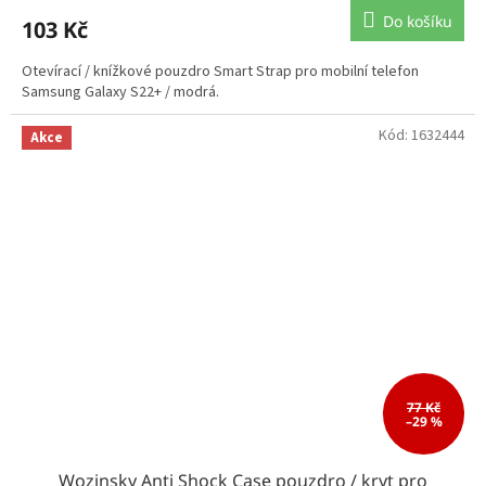
Do košíku
103 Kč
Otevírací / knížkové pouzdro Smart Strap pro mobilní telefon
Samsung Galaxy S22+ / modrá.
Kód:
1632444
Akce
77 Kč
–29 %
Wozinsky Anti Shock Case pouzdro / kryt pro