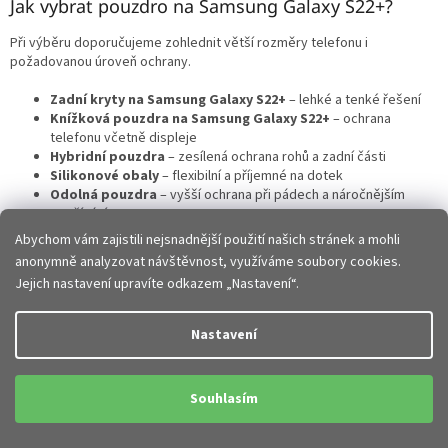
Jak vybrat pouzdro na Samsung Galaxy S22+?
Při výběru doporučujeme zohlednit větší rozměry telefonu i
požadovanou úroveň ochrany.
Zadní kryty na Samsung Galaxy S22+
– lehké a tenké řešení
Knížková pouzdra na Samsung Galaxy S22+
– ochrana
telefonu včetně displeje
Hybridní pouzdra
– zesílená ochrana rohů a zadní části
Silikonové obaly
– flexibilní a příjemné na dotek
Odolná pouzdra
– vyšší ochrana při pádech a náročnějším
používání
Abychom vám zajistili nejsnadnější použití našich stránek a mohli
Správná volba zajistí ideální kombinaci ochrany, pohodlí i moderního
anonymně analyzovat návštěvnost, využíváme soubory cookies.
vzhledu.
Jejich nastavení upravíte odkazem „Nastavení“.
Přesné zpracování a perfektní kompatibilita
Nastavení
Všechna
pouzdra a kryty na Samsung Galaxy S22+
jsou navržena
přesně pro tento model telefonu.
Souhlasím
Přesné výřezy pro fotoaparát, tlačítka i konektory
Bezproblémový přístup ke všem funkcím telefonu