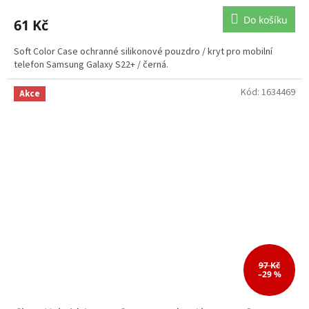
Do košíku
61 Kč
Soft Color Case ochranné silikonové pouzdro / kryt pro mobilní
telefon Samsung Galaxy S22+ / černá.
Kód:
1634469
Akce
97 Kč
–29 %