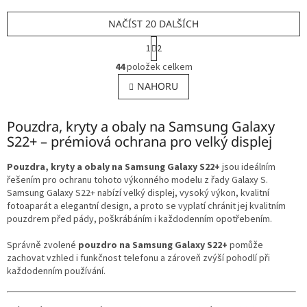
NAČÍST 20 DALŠÍCH
S
1
2
t
O
r
44
položek celkem
v
á
l
NAHORU
n
á
k
o
d
v
Pouzdra, kryty a obaly na Samsung Galaxy
a
á
c
S22+ – prémiová ochrana pro velký displej
n
í
í
p
Pouzdra, kryty a obaly na Samsung Galaxy S22+
jsou ideálním
r
řešením pro ochranu tohoto výkonného modelu z řady Galaxy S.
v
Samsung Galaxy S22+ nabízí velký displej, vysoký výkon, kvalitní
k
fotoaparát a elegantní design, a proto se vyplatí chránit jej kvalitním
y
pouzdrem před pády, poškrábáním i každodenním opotřebením.
v
ý
Správně zvolené
pouzdro na Samsung Galaxy S22+
pomůže
p
zachovat vzhled i funkčnost telefonu a zároveň zvýší pohodlí při
i
každodenním používání.
s
u