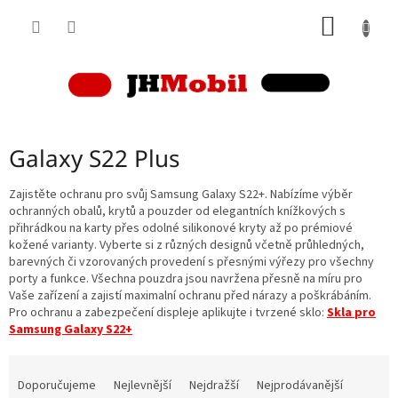
Přejít
NÁKUP
na
obsah
KOŠÍK
Galaxy S22 Plus
Zajistěte ochranu pro svůj Samsung Galaxy S22+. Nabízíme výběr
ochranných obalů, krytů a pouzder od elegantních knížkových s
přihrádkou na karty přes odolné silikonové kryty až po prémiové
kožené varianty. Vyberte si z různých designů včetně průhledných,
barevných či vzorovaných provedení s přesnými výřezy pro všechny
porty a funkce. Všechna pouzdra jsou navržena přesně na míru pro
Vaše zařízení a zajistí maximalní ochranu před nárazy a poškrábáním.
Pro ochranu a zabezpečení displeje aplikujte i tvrzené sklo:
Skla pro
Samsung Galaxy S22+
Ř
a
Doporučujeme
Nejlevnější
Nejdražší
Nejprodávanější