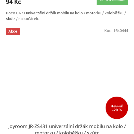
94 Kč
Hoco CA73 univerzální držák mobilu na kolo / motorku / koloběžku /
skútr / na kočárek.
Kód:
1640444
Akce
139 Kč
–20 %
Joyroom JR-ZS431 univerzální držák mobilu na kolo /
motorku / koloběžku / skútr