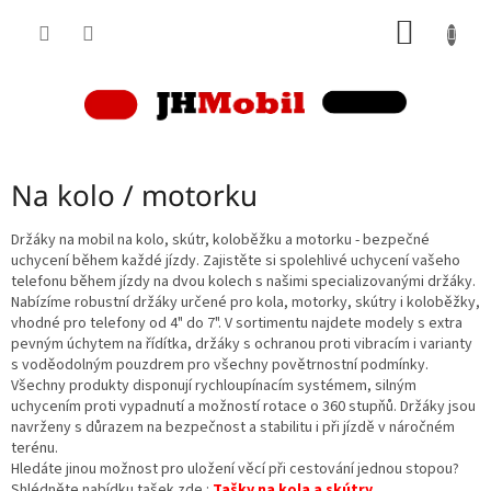
Přejít
NÁKUP
na
obsah
KOŠÍK
Na kolo / motorku
Držáky na mobil na kolo, skútr, koloběžku a motorku - bezpečné
uchycení během každé jízdy. Zajistěte si spolehlivé uchycení vašeho
telefonu během jízdy na dvou kolech s našimi specializovanými držáky.
Nabízíme robustní držáky určené pro kola, motorky, skútry i koloběžky,
vhodné pro telefony od 4" do 7". V sortimentu najdete modely s extra
pevným úchytem na řídítka, držáky s ochranou proti vibracím i varianty
s voděodolným pouzdrem pro všechny povětrnostní podmínky.
Všechny produkty disponují rychloupínacím systémem, silným
uchycením proti vypadnutí a možností rotace o 360 stupňů. Držáky jsou
navrženy s důrazem na bezpečnost a stabilitu i při jízdě v náročném
terénu.
Hledáte jinou možnost pro uložení věcí při cestování jednou stopou?
Shlédněte nabídku tašek zde :
Tašky na kola a skútry