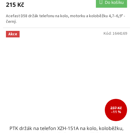
Do košíku
215 Kč
Acefast D58 držák telefonu na kolo, motorku a koloběžku 4,7–6,9" -
černý.
Kód:
1644169
Akce
237 Kč
–11 %
PTK držák na telefon XZH-151A na kolo, koloběžku,