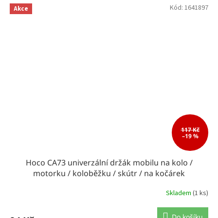
Kód:
1641897
Akce
117 Kč
–19 %
Hoco CA73 univerzální držák mobilu na kolo /
motorku / koloběžku / skútr / na kočárek
Skladem
(1 ks)
Do košíku