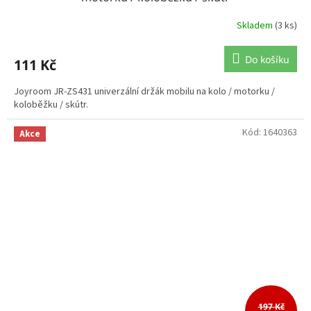
Skladem
(3 ks)
Do košíku
111 Kč
Joyroom JR-ZS431 univerzální držák mobilu na kolo / motorku /
koloběžku / skútr.
Kód:
1640363
Akce
197 Kč