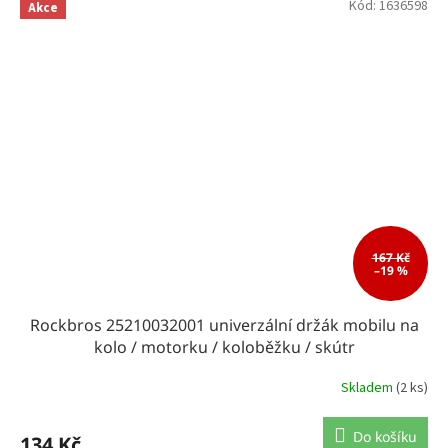
Kód:
1636598
Akce
167 Kč
–19 %
Rockbros 25210032001 univerzální držák mobilu na
kolo / motorku / koloběžku / skútr
Skladem
(2 ks)
Do košíku
134 Kč