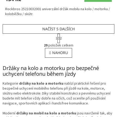
Rockbros 25210032001 univerzální držák mobilu na kolo / motorku /
koloběžku / skútr.
NAČÍST 5 DALŠÍCH
S
1
2
t
O
r
29
položek celkem
v
á
l
NAHORU
n
á
k
o
d
v
Držáky na kolo a motorku pro bezpečné
a
á
c
uchycení telefonu během jízdy
n
í
í
p
Kategorie
držáky na kolo a motorku
nabízí praktické řešení pro
r
bezpečné uchycení mobilního telefonu při jízdě na kole, motorce,
v
skútru nebo elektrokole. Díky stabilní konstrukci a pevnému uchycení
k
budete mít telefon vždy dobře na očích, což oceníte při používání
y
navigace, sportovních aplikací i handsfree komunikace.
v
ý
Moderní
držáky na mobil na kolo a motorku
jsou navržené tak, aby