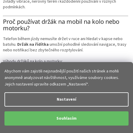
p
zvládly vibrace, nerovný terén i každodenní používání v různých
i
podmínkách.
s
u
Proč používat držák na mobil na kolo nebo
motorku?
Telefon během jízdy nemusíte držet v ruce ani hledat v kapse nebo
batohu.
Držák na řídítka
umožní pohodlné sledování navigace, trasy
nebo notifikací bez zbytečného rozptylování.
Výhody držáků na kolo a motorku:
Abychom vám zajistili nejsnadnější použití našich stránek a mohli
bezpečné uchycení telefonu během jízdy
anonymně analyzovat návštěvnost, využíváme soubory cookies.
pohodlné používání GPS navigace
rychlý přístup k telefonu
Jejich nastavení upravíte odkazem „Nastavení“.
stabilita i při jízdě v terénu
jednoduchá montáž na řídítka
Nastavení
Ideální doplněk pro cyklistiku, motorkáře i každodenní dojíždění.
Souhlasím
Jaké typy držáků na kolo a motorku existují?
V nabídce najdete různé varianty podle způsobu uchycení telefonu: