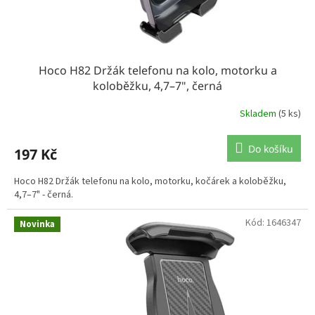
t
ů
Hoco H82 Držák telefonu na kolo, motorku a
koloběžku, 4,7–7", černá
Skladem
(5 ks)
Do košíku
197 Kč
Hoco H82 Držák telefonu na kolo, motorku, kočárek a koloběžku,
4,7–7" - černá.
Kód:
1646347
Novinka