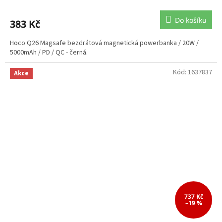
Do košíku
383 Kč
Hoco Q26 Magsafe bezdrátová magnetická powerbanka / 20W /
5000mAh / PD / QC - černá.
Kód:
1637837
Akce
737 Kč
–19 %