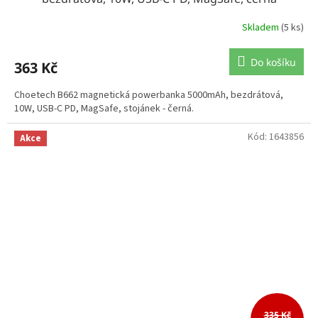
Skladem
(5 ks)
Do košíku
363 Kč
Choetech B662 magnetická powerbanka 5000mAh, bezdrátová,
10W, USB-C PD, MagSafe, stojánek - černá.
Kód:
1643856
Akce
335 Kč