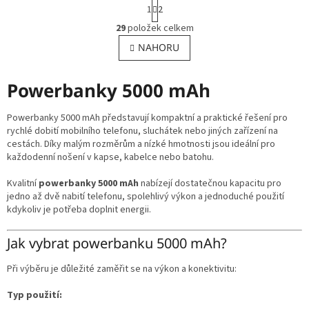
S
1
2
t
O
r
29
položek celkem
v
á
l
NAHORU
n
á
k
o
d
v
Powerbanky 5000 mAh
a
á
c
n
í
Powerbanky 5000 mAh představují kompaktní a praktické řešení pro
í
p
rychlé dobití mobilního telefonu, sluchátek nebo jiných zařízení na
r
cestách. Díky malým rozměrům a nízké hmotnosti jsou ideální pro
v
každodenní nošení v kapse, kabelce nebo batohu.
k
y
Kvalitní
powerbanky 5000 mAh
nabízejí dostatečnou kapacitu pro
v
jedno až dvě nabití telefonu, spolehlivý výkon a jednoduché použití
ý
kdykoliv je potřeba doplnit energii.
p
i
Jak vybrat powerbanku 5000 mAh?
s
u
Při výběru je důležité zaměřit se na výkon a konektivitu:
Typ použití: