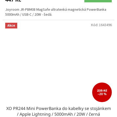
Joyroom JR-PBM08 MagSafe ultratenká magnetická PowerBanka
5000mAh / USB-C / 20W - šedá.
Kód:
1643496
Akce
235 Kč
–20 %
XO PR244 Mini PowerBanka do kabelky se stojánkem
/ Apple Lightning / 5000mAh / 20W / černá