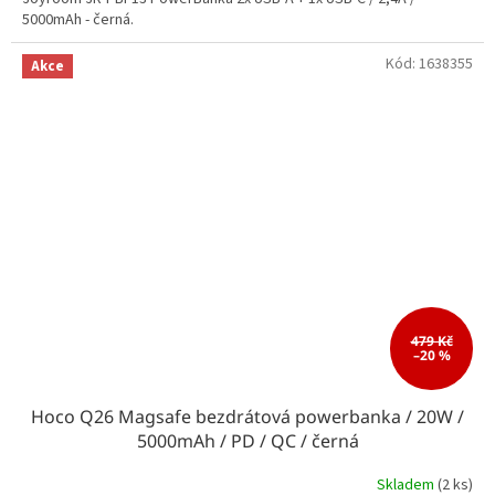
5000mAh - černá.
Kód:
1638355
Akce
479 Kč
–20 %
Hoco Q26 Magsafe bezdrátová powerbanka / 20W /
5000mAh / PD / QC / černá
Skladem
(2 ks)