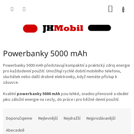
Přejít
NÁKUP
na
obsah
KOŠÍK
Powerbanky 5000 mAh
Powerbanky 5000 mAh představují kompaktní a praktický zdroj energie
pro každodenní použití. Umožňují rychlé dobití mobilního telefonu,
sluchátek nebo další drobné elektroniky, když nemáte přístup k
zásuvce.
Kvalitní
powerbanky 5000 mAh
jsou lehké, snadno přenosné a ideální
jako záložní energie na cesty, do práce i pro běžné denní použití.
Ř
a
Doporučujeme
Nejlevnější
Nejdražší
Nejprodávanější
z
e
Abecedně