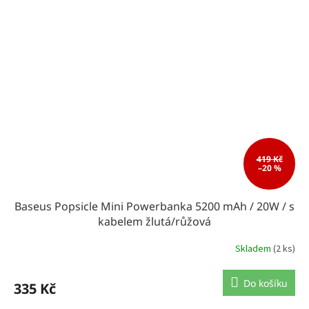
419 Kč
–20 %
Baseus Popsicle Mini Powerbanka 5200 mAh / 20W / s
kabelem žlutá/růžová
Skladem
(2 ks)
Do košíku
335 Kč