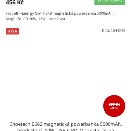
456 Kč
Forcell F-Energy Slim F5K9 magnetická powerbanka 5000mAh,
MagSafe, PD 20W, 15W - oranžová.
Kód:
1644249
Akce
399 Kč
–9 %
Choetech B662 magnetická powerbanka 5000mAh,
bezdrátová, 10W, USB-C PD, MagSafe, černá