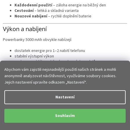
Každodenní použití
– záloha energie na běžný den
Cestování
– lehká a skladná varianta
Nouzové nabíjení
– rychlé doplnění baterie
Výkon a nabíjení
Powerbanky 5000 mAh obvykle nabízejí:
dostatek energie pro 1–2 nabití telefonu
stabilní výstupní výkon
podporu rychlého nabíjení u vybraných modelů
ochranu proti přepětí a přehřátí
Abychom vám zajistili nejsnadnější použití našich stránek a mohli
anonymně analyzovat návštěvnost, využíváme soubory cookies.
Kompaktní rozměry
Jejich nastavení upravíte odkazem „Nastavení“.
Hlavní výhodou je přenosnost:
Nastavení
velmi malé a lehké provedení
snadné přenášení v kapse nebo tašce
ideální na každodenní nošení
Souhlasím
nenápadný design