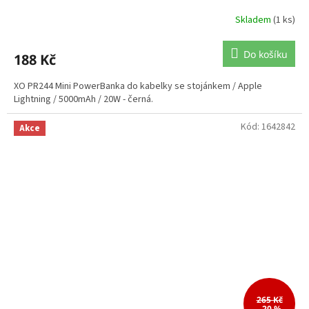
Skladem
(1 ks)
Do košíku
188 Kč
XO PR244 Mini PowerBanka do kabelky se stojánkem / Apple
Lightning / 5000mAh / 20W - černá.
Kód:
1642842
Akce
265 Kč
–20 %