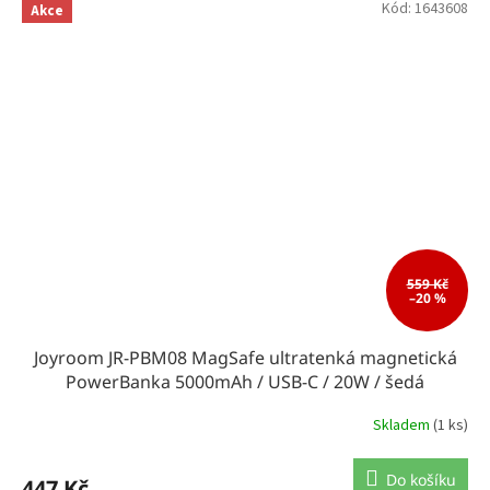
Kód:
1643608
Akce
559 Kč
–20 %
Joyroom JR-PBM08 MagSafe ultratenká magnetická
PowerBanka 5000mAh / USB-C / 20W / šedá
Skladem
(1 ks)
Do košíku
447 Kč