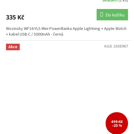
Skladem
(1 ks)
Do košíku
335 Kč
Wozinsky WF16-YLS Mini PowerBanka Apple Lightning + Apple Watch
+ kabel USB-C / 5000mAh - černá.
Kód:
1638967
Akce
419 Kč
–20 %