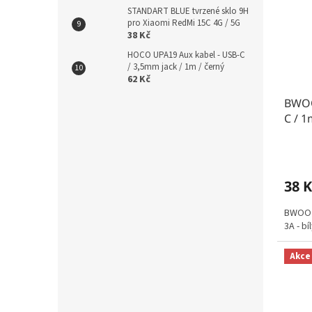
STANDART BLUE tvrzené sklo 9H
pro Xiaomi RedMi 15C 4G / 5G
38 Kč
HOCO UPA19 Aux kabel - USB-C
/ 3,5mm jack / 1m / černý
62 Kč
BWOO
C / 1
38 K
BWOO B
3A - bíl
Akce