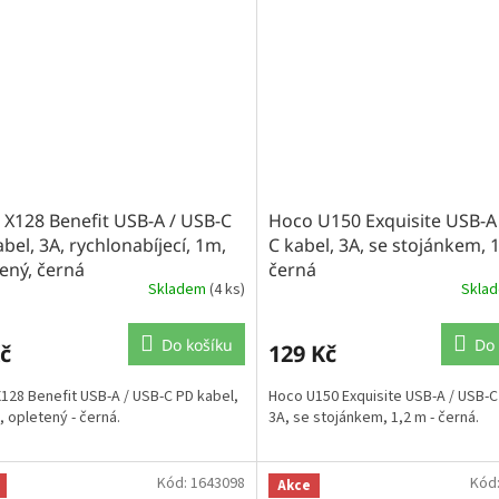
X128 Benefit USB-A / USB-C
Hoco U150 Exquisite USB-A
bel, 3A, rychlonabíjecí, 1m,
C kabel, 3A, se stojánkem, 
ený, černá
černá
Skladem
(4 ks)
Skla
Do košíku
Do 
č
129 Kč
128 Benefit USB-A / USB-C PD kabel,
Hoco U150 Exquisite USB-A / USB-C
, opletený - černá.
3A, se stojánkem, 1,2 m - černá.
Kód:
1643098
Kód
Akce