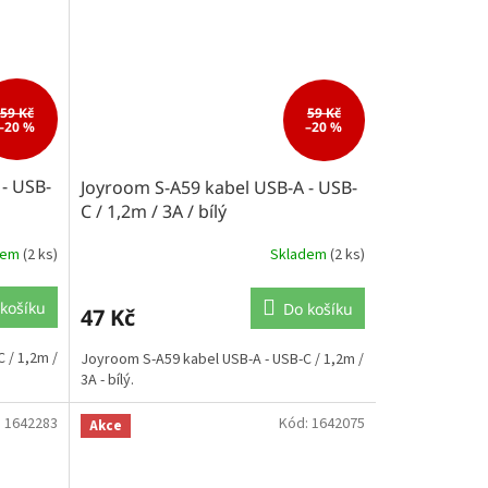
59 Kč
59 Kč
–20 %
–20 %
- USB-
Joyroom S-A59 kabel USB-A - USB-
C / 1,2m / 3A / bílý
dem
(2 ks)
Skladem
(2 ks)
košíku
Do košíku
47 Kč
 / 1,2m /
Joyroom S-A59 kabel USB-A - USB-C / 1,2m /
3A - bílý.
:
1642283
Kód:
1642075
Akce