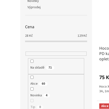
Novinky
Výprodej
Cena
28
Kč
129
Kč
Hoco 
PD ka
oplet
Na skladě
71
75 K
Akce
60
Hoco X
3A, 1m
Novinka
4
Akce
Tip
0