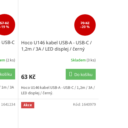
57 Kč
79 Kč
–19 %
–20 %
 USB-C
Hoco U146 kabel USB-A - USB-C /
1,2m / 3A / LED displej / černý
dem
(2 ks)
Skladem
(3 ks)
košíku
Do košíku
63 Kč
 1m / 3A
Hoco U146 kabel USB-A - USB-C / 1,2m / 3A /
LED displej / černý.
:
1641234
Kód:
1640979
Akce