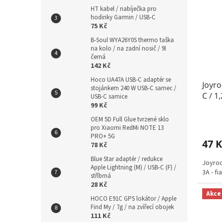
HT kabel / nabíječka pro
hodinky Garmin / USB-C
75 Kč
B-Soul WYA26Y0S thermo taška
na kolo / na zadní nosič / 9l
černá
142 Kč
Hoco UA47A USB-C adaptér se
Joyro
stojánkem 240 W USB-C samec /
C / 1
USB-C samice
99 Kč
OEM 5D Full Glue tvrzené sklo
pro Xiaomi RedMi NOTE 13
PRO+ 5G
47 K
78 Kč
Blue Star adaptér / redukce
Joyroo
Apple Lightning (M) / USB-C (F) /
3A - fi
stříbrná
28 Kč
Akce
HOCO E91C GPS lokátor / Apple
Find My / 7g / na zvířecí obojek
111 Kč