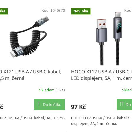
Kód:
1646370
Kód
nka
Novinka
 X121 USB-A / USB-C kabel,
HOCO X112 USB-A / USB-C k
1,5 m, černá
LED displejem, 5A, 1 m, čer
Skladem
(3 ks)
Skla
Do košíku
Do 
č
97 Kč
121 USB-A / USB-C kabel, 3A , 1,5 m -
HOCO X112 USB-A / USB-C kabel s 
displejem, 5A, 1 m - černá.