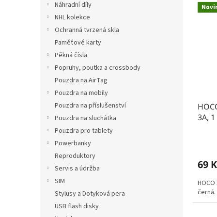
Náhradní díly
Novi
NHL kolekce
Ochranná tvrzená skla
Paměťové karty
Pěkná čísla
Popruhy, poutka a crossbody
Pouzdra na AirTag
Pouzdra na mobily
Pouzdra na příslušenství
HOCO
3A, 1
Pouzdra na sluchátka
Pouzdra pro tablety
Powerbanky
Reproduktory
69 K
Servis a údržba
SIM
HOCO X
černá.
Stylusy a Dotyková pera
USB flash disky