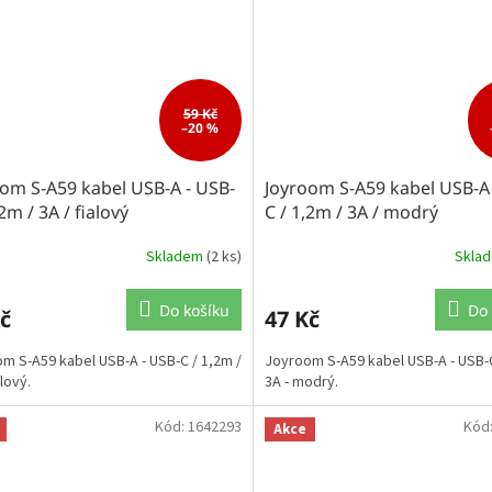
59 Kč
–20 %
om S-A59 kabel USB-A - USB-
Joyroom S-A59 kabel USB-A 
,2m / 3A / fialový
C / 1,2m / 3A / modrý
Skladem
(2 ks)
Skla
Do košíku
Do 
č
47 Kč
m S-A59 kabel USB-A - USB-C / 1,2m /
Joyroom S-A59 kabel USB-A - USB-C
alový.
3A - modrý.
Kód:
1642293
Kód
Akce