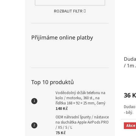
ROZBALIT FILTR
Přijímáme online platby
Duda
/ 1m 
Top 10 produktů
Voděodolný držák telefonu na
36 K
kolo / motorku, 360 st., na
řídítka 168 × 92 × 25 mm, černý
Dudao 
140 Kč
- bílý.
OEM náhradní špunty / nástavce
na sluchátka Apple AirPods PRO
Akce
/ XS / S / L
75 Kč