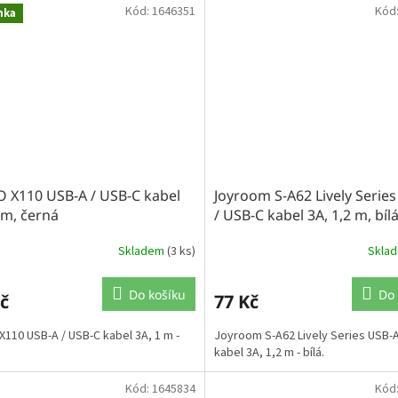
Kód:
1646351
Kód
nka
 X110 USB-A / USB-C kabel
Joyroom S-A62 Lively Serie
 m, černá
/ USB-C kabel 3A, 1,2 m, bíl
Skladem
(3 ks)
Skla
Do košíku
Do 
č
77 Kč
110 USB-A / USB-C kabel 3A, 1 m -
Joyroom S-A62 Lively Series USB-A
kabel 3A, 1,2 m - bílá.
Kód:
1645834
Kód