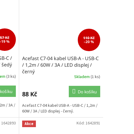
57 Kč
110 Kč
–19 %
–20 %
SB-C /
Acefast C7-04 kabel USB-A - USB-C
/ šedý
/ 1,2m / 60W / 3A / LED displej /
černý
dem
(3 ks)
Skladem
(1 ks)
košíku
Do košíku
88 Kč
2m / 3A /
Acefast C7-04 kabel USB-A - USB-C / 1,2m /
60W / 3A / LED displej - černý.
:
1642893
Kód:
1642891
Akce