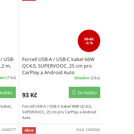
99 Kč
–6 %
 / USB-
Forcell USB-A / USB-C kabel 66W
1,2 m,
QC4.0, SUPERVOOC, 25 cm pro
CarPlay a Android Auto
dem
(7 ks)
Skladem
(2 ks)
košíku
Do košíku
93 Kč
 kabel,
Forcell USB-A / USB-C kabel 66W QC4.0,
SUPERVOOC, 25 cm pro CarPlay a Android
Auto.
:
1643077
Kód:
1643041
Akce