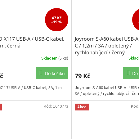
47 Kč
–19 %
 X117 USB-A / USB-C kabel,
Joyroom S-A60 kabel USB-A 
 m, černá
C / 1,2m / 3A / opletený /
rychlonabíjecí / černý
Skladem
(5 ks)
Skla
Do košíku
Do 
č
79 Kč
117 USB-A / USB-C kabel, 3A, 1 m -
Joyroom S-A60 kabel USB-A - USB-C
3A / opletený / rychlonabíjecí - čer
Kód:
1640773
Kód
Akce