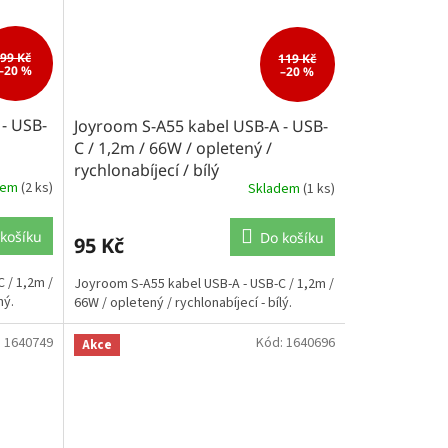
99 Kč
119 Kč
–20 %
–20 %
- USB-
Joyroom S-A55 kabel USB-A - USB-
C / 1,2m / 66W / opletený /
rychlonabíjecí / bílý
dem
(2 ks)
Skladem
(1 ks)
košíku
Do košíku
95 Kč
 / 1,2m /
Joyroom S-A55 kabel USB-A - USB-C / 1,2m /
ný.
66W / opletený / rychlonabíjecí - bílý.
:
1640749
Kód:
1640696
Akce