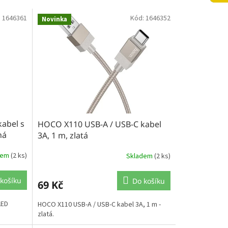
:
1646361
Kód:
1646352
Novinka
abel s
HOCO X110 USB-A / USB-C kabel
ná
3A, 1 m, zlatá
dem
(2 ks)
Skladem
(2 ks)
košíku
Do košíku
69 Kč
LED
HOCO X110 USB-A / USB-C kabel 3A, 1 m -
zlatá.