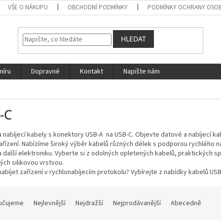
VŠE O NÁKUPU
OBCHODNÍ PODMÍNKY
PODMÍNKY OCHRANY OSOB
HLEDAT
míru
Dopravné
Kontakt
Napište nám
-C
 nabíjecí kabely s konektory USB-A na USB-C. Objevte datové a nabíjecí ka
ařízení. Nabízíme široký výběr kabelů různých délek s podporou rychlého n
a další elektroniku. Vyberte si z odolných opletených kabelů, praktických s
ch silikovou vrstvou.
abíjet zařízení v rychlonabíjecím protokolu? Vybírejte z nabídky kabelů US
učujeme
Nejlevnější
Nejdražší
Nejprodávanější
Abecedně