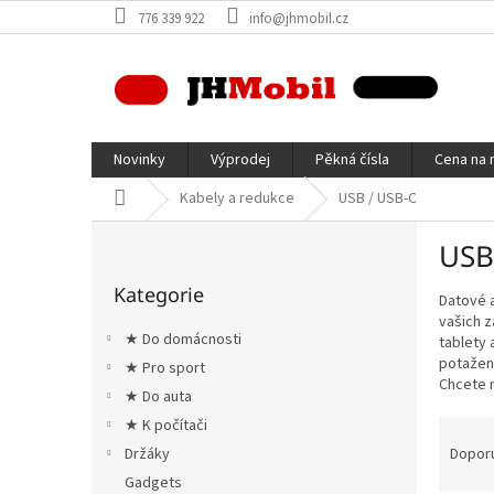
Přejít
776 339 922
info@jhmobil.cz
na
obsah
Novinky
Výprodej
Pěkná čísla
Cena na 
Domů
Kabely a redukce
USB / USB-C
P
USB
o
Přeskočit
s
Kategorie
kategorie
Datové a
t
vašich z
r
★ Do domácnosti
tablety 
a
potažený
★ Pro sport
n
Chcete n
★ Do auta
n
í
Ř
★ K počítači
p
a
Dopor
Držáky
a
z
Gadgets