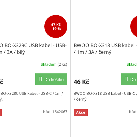
47 Kč
–19 %
 BO-X329C USB kabel - USB-
BWOO BO-X318 USB kabel -
m / 3A / bílý
/ 1m / 3A / černý
Skladem
(2 ks)
Skla
Do košíku
Do 
č
46 Kč
O-X329C USB kabel - USB-C / 1m /
BWOO BO-X318 USB kabel - USB-C /
ý.
/ černý.
Kód:
1642067
Kód
Akce