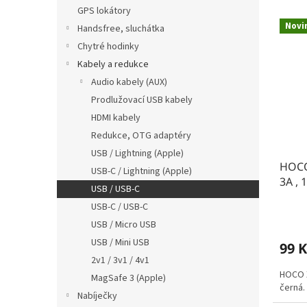
n
e
GPS lokátory
V
e
n
Novi
Handsfree, sluchátka
ý
l
í
p
p
Chytré hodinky
i
r
Kabely a redukce
s
o
Audio kabely (AUX)
p
d
Prodlužovací USB kabely
r
u
HDMI kabely
o
k
Redukce, OTG adaptéry
d
t
u
ů
USB / Lightning (Apple)
HOCO
k
USB-C / Lightning (Apple)
3A , 
t
USB / USB-C
ů
USB-C / USB-C
USB / Micro USB
USB / Mini USB
99 K
2v1 / 3v1 / 4v1
HOCO X
MagSafe 3 (Apple)
černá.
Nabíječky