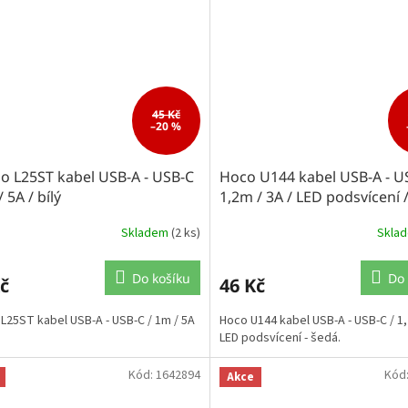
45 Kč
–20 %
o L25ST kabel USB-A - USB-C
Hoco U144 kabel USB-A - U
/ 5A / bílý
1,2m / 3A / LED podsvícení 
Skladem
(2 ks)
Skla
Do košíku
Do 
č
46 Kč
L25ST kabel USB-A - USB-C / 1m / 5A
Hoco U144 kabel USB-A - USB-C / 1,
LED podsvícení - šedá.
Kód:
1642894
Kód
Akce