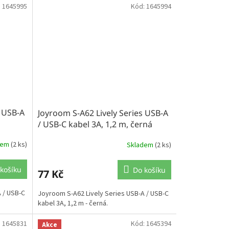
:
1645995
Kód:
1645994
s USB-A
Joyroom S-A62 Lively Series USB-A
á
/ USB-C kabel 3A, 1,2 m, černá
dem
(2 ks)
Skladem
(2 ks)
košíku
Do košíku
77 Kč
 / USB-C
Joyroom S-A62 Lively Series USB-A / USB-C
kabel 3A, 1,2 m - černá.
:
1645831
Kód:
1645394
Akce