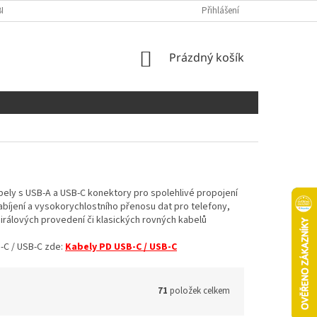
NÍCH ÚDAJŮ
COOKIES
Přihlášení
NÁKUPNÍ
Prázdný košík
KOŠÍK
bely s USB-A a USB-C konektory pro spolehlivé propojení
abíjení a vysokorychlostního přenosu dat pro telefony,
pirálových provedení či klasických rovných kabelů
B-C / USB-C zde:
Kabely PD USB-C / USB-C
71
položek celkem