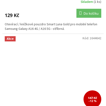
Skladem
(1 ks)
Do košíku
129 Kč
Otevírací / knížkové pouzdro Smart Luna Gold pro mobilní telefon
Samsung Galaxy A16 4G / A16 5G - stříbrná.
Kód:
1644642
Akce
147 Kč
–12 %