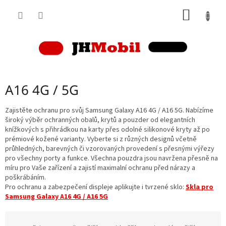
Přejít
NÁKUP
na
obsah
KOŠÍK
A16 4G / 5G
Zajistěte ochranu pro svůj Samsung Galaxy A16 4G / A16 5G. Nabízíme
široký výběr ochranných obalů, krytů a pouzder od elegantních
knížkových s přihrádkou na karty přes odolné silikonové kryty až po
prémiové kožené varianty. Vyberte si z různých designů včetně
průhledných, barevných či vzorovaných provedení s přesnými výřezy
pro všechny porty a funkce. Všechna pouzdra jsou navržena přesně na
míru pro Vaše zařízení a zajistí maximalní ochranu před nárazy a
poškrábáním.
Pro ochranu a zabezpečení displeje aplikujte i tvrzené sklo:
Skla pro
Samsung Galaxy A16 4G / A16 5G
Ř