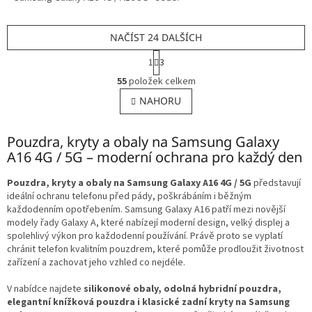
NAČÍST 24 DALŠÍCH
S
1
3
t
O
r
55
položek celkem
v
á
l
NAHORU
n
á
k
o
d
v
Pouzdra, kryty a obaly na Samsung Galaxy
a
á
c
A16 4G / 5G – moderní ochrana pro každý den
n
í
í
p
Pouzdra, kryty a obaly na Samsung Galaxy A16 4G / 5G
představují
r
ideální ochranu telefonu před pády, poškrábáním i běžným
v
každodenním opotřebením. Samsung Galaxy A16 patří mezi novější
k
modely řady Galaxy A, které nabízejí moderní design, velký displej a
y
spolehlivý výkon pro každodenní používání. Právě proto se vyplatí
v
chránit telefon kvalitním pouzdrem, které pomůže prodloužit životnost
ý
zařízení a zachovat jeho vzhled co nejdéle.
p
i
V nabídce najdete
silikonové obaly, odolná hybridní pouzdra,
s
elegantní knížková pouzdra i klasické zadní kryty na Samsung