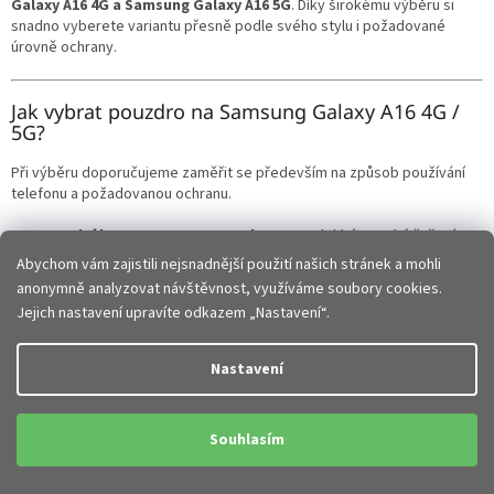
u
Galaxy A16 4G a Samsung Galaxy A16 5G
. Díky širokému výběru si
snadno vyberete variantu přesně podle svého stylu i požadované
úrovně ochrany.
Jak vybrat pouzdro na Samsung Galaxy A16 4G /
5G?
Při výběru doporučujeme zaměřit se především na způsob používání
telefonu a požadovanou ochranu.
Zadní kryty na Samsung Galaxy A16
– lehké a tenké řešení pro
běžné používání
Abychom vám zajistili nejsnadnější použití našich stránek a mohli
Knížková pouzdra na Samsung Galaxy A16
– ochrana přední i
anonymně analyzovat návštěvnost, využíváme soubory cookies.
zadní části telefonu
Jejich nastavení upravíte odkazem „Nastavení“.
Hybridní pouzdra
– zesílené rohy a vyšší ochrana při pádech
Silikonové obaly
– pružné, příjemné do ruky a dobře tlumí
nárazy
Nastavení
Elegantní obaly
– stylový vzhled vhodný do práce i na běžné
nošení
Každý typ pouzdra nabízí jiné výhody a záleží jen na tom, zda
Souhlasím
preferujete maximální ochranu, tenké provedení nebo elegantní
design.