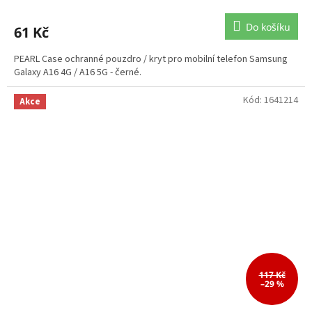
Do košíku
61 Kč
PEARL Case ochranné pouzdro / kryt pro mobilní telefon Samsung
Galaxy A16 4G / A16 5G - černé.
Kód:
1641214
Akce
117 Kč
–29 %