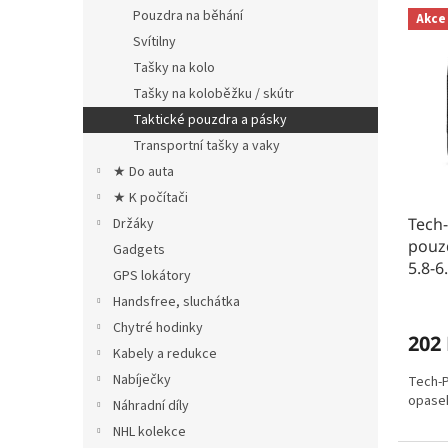
n
V
n
Pouzdra na běhání
Akce
e
ý
í
Svítilny
l
p
p
Tašky na kolo
i
r
s
o
Tašky na koloběžku / skútr
p
d
Taktické pouzdra a pásky
r
u
Transportní tašky a vaky
o
k
★ Do auta
d
t
★ K počítači
u
ů
Tech-
k
Držáky
pouzd
t
Gadgets
5.8-6
ů
GPS lokátory
Handsfree, sluchátka
Chytré hodinky
202
Kabely a redukce
Nabíječky
Tech-P
opasek
Náhradní díly
NHL kolekce