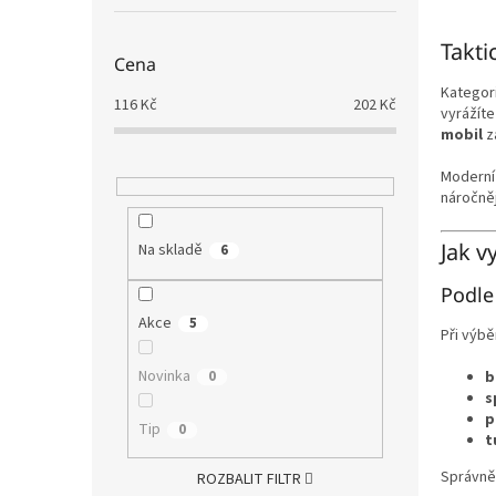
Takti
Cena
Kategor
116
Kč
202
Kč
vyrážíte
mobil
z
Modern
náročněj
Jak v
Na skladě
6
Podle
Akce
5
Při výbě
Novinka
0
b
s
p
Tip
0
t
Správně
ROZBALIT FILTR