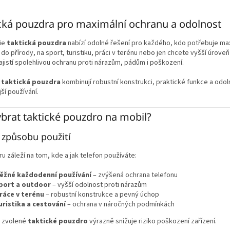
O
v
cká pouzdra pro maximální ochranu a odolnost
l
á
ie
taktická pouzdra
nabízí odolné řešení pro každého, kdo potřebuje max
d
 do přírody, na sport, turistiku, práci v terénu nebo jen chcete vyšší úroveň
a
ajistí spolehlivou ochranu proti nárazům, pádům i poškození.
c
í
í
taktická pouzdra
kombinují robustní konstrukci, praktické funkce a odol
p
ší používání.
r
v
k
ybrat taktické pouzdro na mobil?
y
v
 způsobu použití
ý
p
ru záleží na tom, kde a jak telefon používáte:
i
s
ěžné každodenní používání
– zvýšená ochrana telefonu
u
port a outdoor
– vyšší odolnost proti nárazům
ráce v terénu
– robustní konstrukce a pevný úchop
uristika a cestování
– ochrana v náročných podmínkách
 zvolené
taktické pouzdro
výrazně snižuje riziko poškození zařízení.