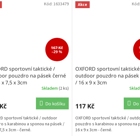
Kód:
1633479
Kód
Akce
167 Kč
–29 %
D sportovní taktické /
OXFORD sportovní taktické
oor pouzdro na pásek černé
outdoor pouzdro na pásek
5 x 7,5 x 3cm
/ 16 x 9 x 3cm
Skladem
(2 ks)
Skla
Do košíku
Do 
 Kč
117 Kč
 sportovní taktické / outdoor
OXFORD sportovní taktické / outd
o s karabinou a sponou na pásek /
pouzdro s karabinou a sponou na 
7,5 x 3cm - černé.
16 x 9 x 3cm - černé.