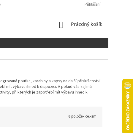
NÍCH ÚDAJŮ
COOKIES
Přihlášení
NÁKUPNÍ
Prázdný košík
KOŠÍK
tegrovaná poutka, karabiny a kapsy na další příslušenství
řebí mít výbavu ihned k dispozici. A pokud vás zajímá
vity, při kterých je zapotřebí mít výbavu ihned k
6
položek celkem