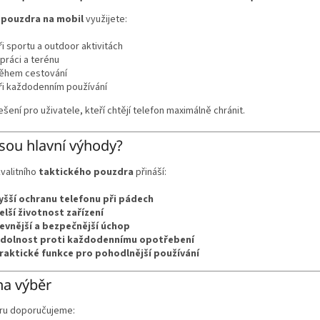
 pouzdra na mobil
využijete:
ři sportu a outdoor aktivitách
 práci a terénu
ěhem cestování
ři každodenním používání
řešení pro uživatele, kteří chtějí telefon maximálně chránit.
jsou hlavní výhody?
kvalitního
taktického pouzdra
přináší:
yšší ochranu telefonu při pádech
elší životnost zařízení
evnější a bezpečnější úchop
dolnost proti každodennímu opotřebení
raktické funkce pro pohodlnější používání
na výběr
ěru doporučujeme: