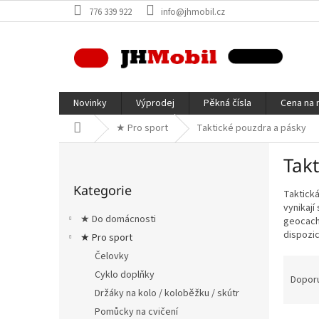
Přejít
776 339 922
info@jhmobil.cz
na
obsah
Novinky
Výprodej
Pěkná čísla
Cena na 
Domů
★ Pro sport
Taktické pouzdra a pásky
P
Tak
o
Přeskočit
s
Kategorie
kategorie
Taktická
t
vynikají
r
★ Do domácnosti
geocachi
a
dispozic
★ Pro sport
n
Čelovky
n
Ř
í
Cyklo doplňky
a
Dopor
p
z
Držáky na kolo / koloběžku / skútr
a
e
Pomůcky na cvičení