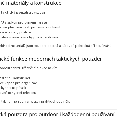
é materiály a konstrukce
í
taktická pouzdra
využívají:
PU a silikon pro tlumení nárazů
evné plastové části pro vyšší odolnost
esílené rohy proti pádům
rotiskluzové povrchy pro lepší držení
binaci materiálů jsou pouzdra odolná a zároveň pohodlná při používání.
ické funkce moderních taktických pouzder
delů nabízí i užitečné funkce navíc:
esílenou konstrukci
íce kapes pro organizaci
chycení na pásek
evné úchycení telefonu
tak není jen ochrana, ale i praktický doplněk.
cká pouzdra pro outdoor i každodenní používání