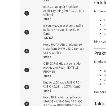
75 Kč
Odoln
Blue Star adaptér / redukce
Apple Lightning (M) / USB-C (F) /
Modern
stříbrná
28 Kč
T
p
B-Soul WYA26Y0S thermo taška
z
na kolo / na zadní nosič / 9l
p
černá
142 Kč
Díky kom
Hoco UA47A USB-C adaptér se
stojánkem 240 W USB-C samec /
Prakt
USB-C samice
99 Kč
Mnoho mo
OEM 5D Full Glue tvrzené sklo
pro Xiaomi RedMi NOTE 13
z
PRO+ 5G
v
78 Kč
u
Dudao L10C kabel USB-C PD -
p
USB-C / 0,23m / 100W / černý
49 Kč
Pouzdro 
Hoco N63 rychlonabíječka do
sítě USB + USB-C 30W / PD, QC
Takti
3.0 / kabel USB-C/USB-C černá