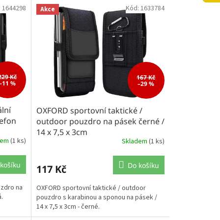
:
1644298
Kód:
1633784
Akce
229 Kč
167 Kč
–11 %
–29 %
lní
OXFORD sportovní taktické /
lefon
outdoor pouzdro na pásek černé /
14 x 7,5 x 3cm
dem
(1 ks)
Skladem
(1 ks)
košíku
Do košíku
117 Kč
uzdro na
OXFORD sportovní taktické / outdoor
á.
pouzdro s karabinou a sponou na pásek /
14 x 7,5 x 3cm - černé.