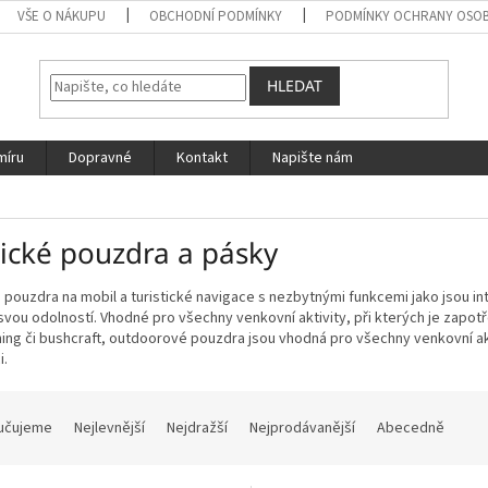
VŠE O NÁKUPU
OBCHODNÍ PODMÍNKY
PODMÍNKY OCHRANY OSOB
HLEDAT
míru
Dopravné
Kontakt
Napište nám
tické pouzdra a pásky
 pouzdra na mobil a turistické navigace s nezbytnými funkcemi jako jsou in
 svou odolností. Vhodné pro všechny venkovní aktivity, při kterých je zapot
ng či bushcraft, outdoorové pouzdra jsou vhodná pro všechny venkovní akti
i.
učujeme
Nejlevnější
Nejdražší
Nejprodávanější
Abecedně