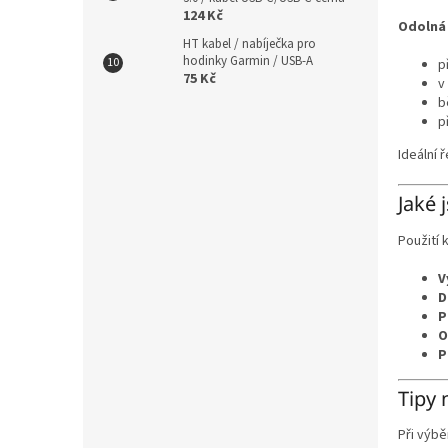
124 Kč
Odolná
HT kabel / nabíječka pro
hodinky Garmin / USB-A
p
75 Kč
v
b
p
Ideální 
Jaké 
Použití 
V
D
P
O
P
Tipy 
Při výb