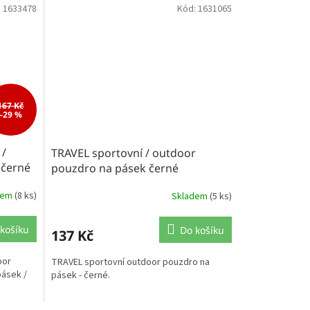
:
1633478
Kód:
1631065
167 Kč
–29 %
 /
TRAVEL sportovní / outdoor
 černé
pouzdro na pásek černé
dem
(8 ks)
Skladem
(5 ks)
košíku
Do košíku
137 Kč
oor
TRAVEL sportovní outdoor pouzdro na
pásek /
pásek - černé.