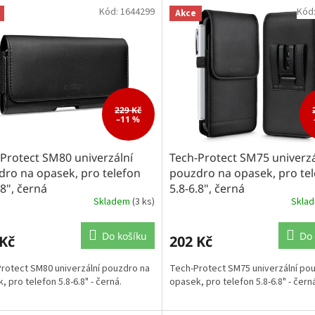
Kód:
1644299
Kód
Akce
229 Kč
–11 %
Protect SM80 univerzální
Tech-Protect SM75 univerzá
ro na opasek, pro telefon
pouzdro na opasek, pro te
.8", černá
5.8-6.8", černá
Skladem
(3 ks)
Skla
Do košíku
Do 
 Kč
202 Kč
rotect SM80 univerzální pouzdro na
Tech-Protect SM75 univerzální po
, pro telefon 5.8-6.8" - černá.
opasek, pro telefon 5.8-6.8" - čern