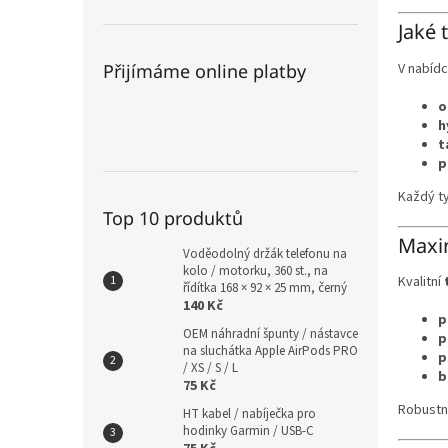
Jaké 
V nabídc
Přijímáme online platby
o
h
t
p
Každý ty
Top 10 produktů
Maxim
Voděodolný držák telefonu na
kolo / motorku, 360 st., na
Kvalitní
řídítka 168 × 92 × 25 mm, černý
140 Kč
p
OEM náhradní špunty / nástavce
p
na sluchátka Apple AirPods PRO
p
/ XS / S / L
b
75 Kč
Robustní
HT kabel / nabíječka pro
hodinky Garmin / USB-C