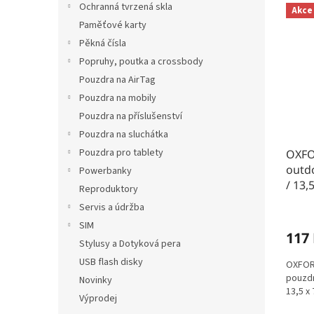
Ochranná tvrzená skla
Akce
Paměťové karty
Pěkná čísla
Popruhy, poutka a crossbody
Pouzdra na AirTag
Pouzdra na mobily
Pouzdra na příslušenství
Pouzdra na sluchátka
Pouzdra pro tablety
OXFOR
outd
Powerbanky
/ 13,
Reproduktory
Servis a údržba
SIM
117
Stylusy a Dotyková pera
USB flash disky
OXFORD
pouzdr
Novinky
13,5 x 
Výprodej