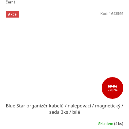
černá.
Kód:
1643599
Akce
59 Kč
–20 %
Blue Star organizér kabelů / nalepovací / magnetický /
sada 3ks / bílá
Skladem
(4 ks)