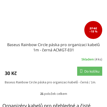
37 Kč
–18 %
Baseus Rainbow Circle páska pro organizaci kabelů
1m - černá ACMGT-E01
Skladem
(4 ks)
Do košíku
30 Kč
Baseus Rainbow Circle páska pro organizaci kabelů - černá / 1m.
21
položek celkem
O
v
l
Organizéry kabelů pro přehledné a čisté