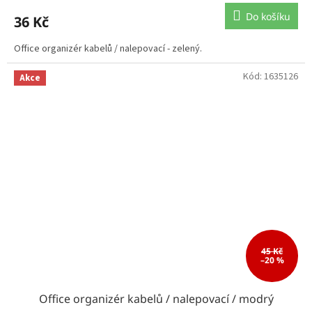
Do košíku
36 Kč
Office organizér kabelů / nalepovací - zelený.
Kód:
1635126
Akce
45 Kč
–20 %
Office organizér kabelů / nalepovací / modrý