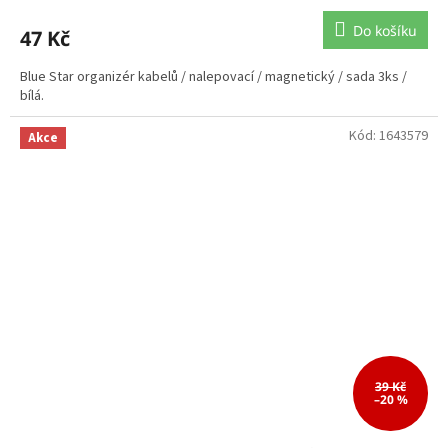
Do košíku
47 Kč
Blue Star organizér kabelů / nalepovací / magnetický / sada 3ks /
bílá.
Kód:
1643579
Akce
39 Kč
–20 %