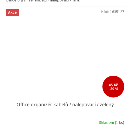
Office organizér kabelů / nalepovací - mint.
Kód:
1635127
Akce
45 Kč
–20 %
Office organizér kabelů / nalepovací / zelený
Skladem
(1 ks)