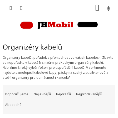
Přejít
NÁKUP
na
obsah
KOŠÍK
Organizéry kabelů
Organizéry kabelů, pořádek a přehlednost ve vašich kabelech. Zbavte
se nepořádku v kabeláži s našimi praktickými organizéry kabelů.
Nabízíme široký výběr řešení pro uspořádání kabelů. V sortimentu
najdete samolepicí kabelové klipy, pásky na suchý zip, silikonové a
stolní organizéry pro domácnost i kancelář.
Ř
a
Doporučujeme
Nejlevnější
Nejdražší
Nejprodávanější
z
e
Abecedně
n
í