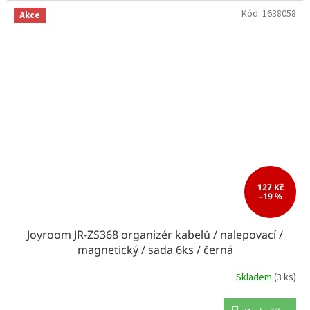
Kód:
1638058
Akce
127 Kč
–19 %
Joyroom JR-ZS368 organizér kabelů / nalepovací /
magnetický / sada 6ks / černá
Skladem
(3 ks)