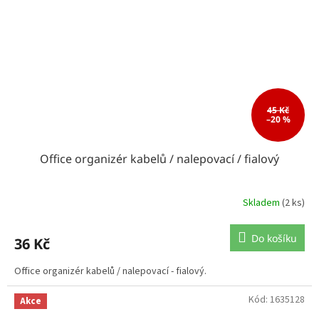
45 Kč
–20 %
Office organizér kabelů / nalepovací / fialový
Skladem
(2 ks)
Do košíku
36 Kč
Office organizér kabelů / nalepovací - fialový.
Kód:
1635128
Akce