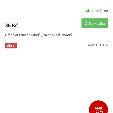
Skladem
(1 ks)
Do košíku
36 Kč
Office organizér kabelů / nalepovací - modrý.
Kód:
1635125
Akce
45 Kč
–20 %