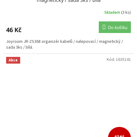
magnetický / sada 3ks / bílá
Skladem
(3 ks)
Do košíku
46 Kč
Joyroom JR-ZS368 organizér kabelů / nalepovací / magnetický /
sada 3ks / bílá.
Kód:
1635141
Akce
67 Kč