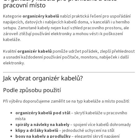
á
pracovní místo
d
a
Kategorie
organizéry kabelů
nabízí praktická řešení pro uspořádání
c
napájecích, datových i nabíjecích kabelů doma, v kanceláři i u herního
í
setupu. Zamotané kabely nejen kazí vzhled pracovního prostoru, ale
p
zároveň ztěžují používání elektroniky a mohou vést i k poškození
r
kabeláže.
v
k
Kvalitní
organizér kabelů
pomůže udržet pořádek, zlepší přehlednost
y
a usnadní každodenní používání počítače, monitoru, nabíječek i další
v
elektroniky.
ý
p
Jak vybrat organizér kabelů?
i
s
Podle způsobu použití
u
Při výběru doporučujeme zaměřit se na typ kabeláže a místo použití:
organizéry kabelů pod stůl
– skrytí kabeláže u pracovního
místa
spirály a návleky na kabely
– spojení více kabelů dohromady
klipy a držáky kabelů
– jednoduché uchycení na stůl
boxy na kabely a prodlužky
– elegantní skrytí napájení