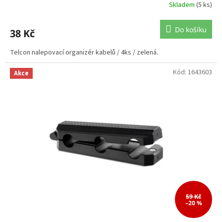
Skladem
(5 ks)
Do košíku
38 Kč
Telcon nalepovací organizér kabelů / 4ks / zelená.
Kód:
1643603
Akce
59 Kč
–20 %