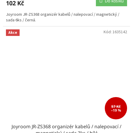
Do košíku
102 Kč
Joyroom JR-ZS368 organizér kabelů / nalepovací / magnetický /
sada 6ks / černá.
Kód:
1635142
Akce
57 Kč
–19 %
Joyroom JR-ZS368 organizér kabelů / nalepovací /