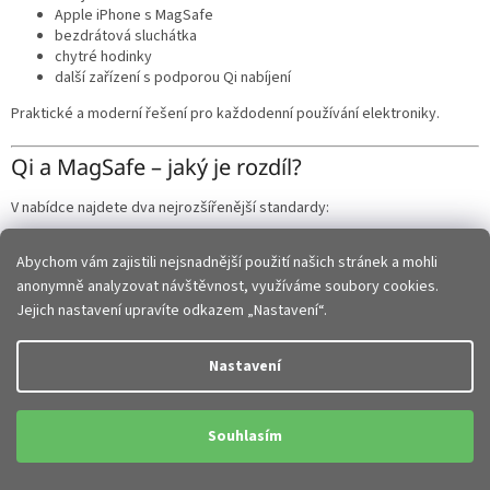
Apple iPhone s MagSafe
bezdrátová sluchátka
chytré hodinky
další zařízení s podporou Qi nabíjení
Praktické a moderní řešení pro každodenní používání elektroniky.
Qi a MagSafe – jaký je rozdíl?
V nabídce najdete dva nejrozšířenější standardy:
Qi bezdrátové nabíjení
Abychom vám zajistili nejsnadnější použití našich stránek a mohli
anonymně analyzovat návštěvnost, využíváme soubory cookies.
Univerzální technologie podporovaná většinou moderních telefonů a
příslušenství.
Jejich nastavení upravíte odkazem „Nastavení“.
Výhody:
Nastavení
široká kompatibilita
jednoduché používání
vhodné pro Android i Apple zařízení
Souhlasím
MagSafe nabíjení