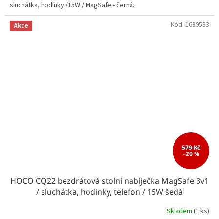
sluchátka, hodinky /15W / MagSafe - černá.
Kód:
1639533
Akce
579 Kč
–20 %
HOCO CQ22 bezdrátová stolní nabíječka MagSafe 3v1
/ sluchátka, hodinky, telefon / 15W šedá
Skladem
(1 ks)