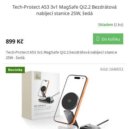
Tech-Protect A53 3v1 MagSafe Qi2.2 Bezdrátová
nabíjecí stanice 25W, šedá
Skladem
(1 ks)
Do košíku
899 Kč
Tech-Protect A53 3v1 MagSafe Qi2.2 bezdrátová nabíjecí stanice
25W - šedá.
Kód:
1646552
Novinka