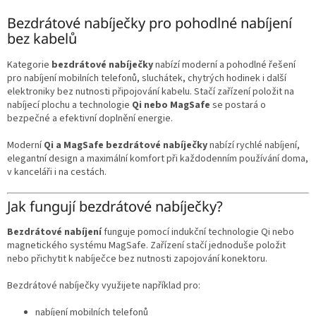
o
d
v
Bezdrátové nabíječky pro pohodlné nabíjení
a
á
c
bez kabelů
n
í
í
p
Kategorie
bezdrátové nabíječky
nabízí moderní a pohodlné řešení
r
pro nabíjení mobilních telefonů, sluchátek, chytrých hodinek i další
v
elektroniky bez nutnosti připojování kabelu. Stačí zařízení položit na
k
nabíjecí plochu a technologie
Qi nebo MagSafe
se postará o
y
bezpečné a efektivní doplnění energie.
v
ý
Moderní
Qi a MagSafe bezdrátové nabíječky
nabízí rychlé nabíjení,
p
elegantní design a maximální komfort při každodenním používání doma,
i
v kanceláři i na cestách.
s
u
Jak fungují bezdrátové nabíječky?
Bezdrátové nabíjení
funguje pomocí indukční technologie Qi nebo
magnetického systému MagSafe. Zařízení stačí jednoduše položit
nebo přichytit k nabíječce bez nutnosti zapojování konektoru.
Bezdrátové nabíječky využijete například pro:
nabíjení mobilních telefonů