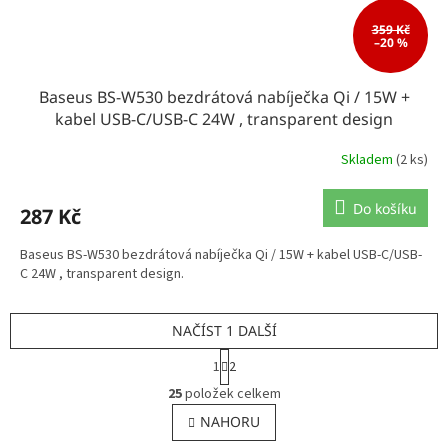
359 Kč
–20 %
Baseus BS-W530 bezdrátová nabíječka Qi / 15W +
kabel USB-C/USB-C 24W , transparent design
Skladem
(2 ks)
Do košíku
287 Kč
Baseus BS-W530 bezdrátová nabíječka Qi / 15W + kabel USB-C/USB-
C 24W , transparent design.
NAČÍST 1 DALŠÍ
S
1
2
t
O
r
25
položek celkem
v
á
l
NAHORU
n
á
k