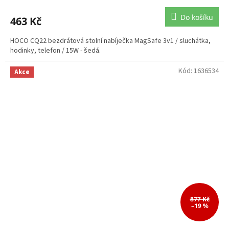
Do košíku
463 Kč
HOCO CQ22 bezdrátová stolní nabíječka MagSafe 3v1 / sluchátka,
hodinky, telefon / 15W - šedá.
Kód:
1636534
Akce
877 Kč
–19 %