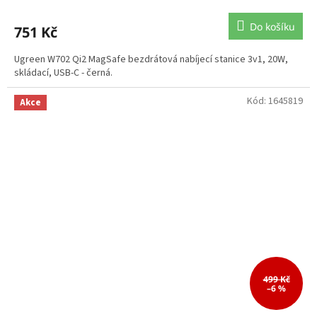
Do košíku
751 Kč
Ugreen W702 Qi2 MagSafe bezdrátová nabíjecí stanice 3v1, 20W,
skládací, USB-C - černá.
Kód:
1645819
Akce
499 Kč
–6 %