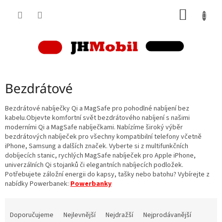
Přejít
NÁKUP
na
obsah
KOŠÍK
Bezdrátové
Bezdrátové nabíječky Qi a MagSafe pro pohodlné nabíjení bez
kabelu.Objevte komfortní svět bezdrátového nabíjení s našimi
moderními Qi a MagSafe nabíječkami. Nabízíme široký výběr
bezdrátových nabíječek pro všechny kompatibilní telefony včetně
iPhone, Samsung a dalších značek. Vyberte si z multifunkčních
dobíjecích stanic, rychlých MagSafe nabíječek pro Apple iPhone,
univerzálních Qi stojanků či elegantních nabíjecích podložek.
Potřebujete záložní energii do kapsy, tašky nebo batohu? Vybírejte z
nabídky Powerbanek:
Powerbanky
Ř
a
Doporučujeme
Nejlevnější
Nejdražší
Nejprodávanější