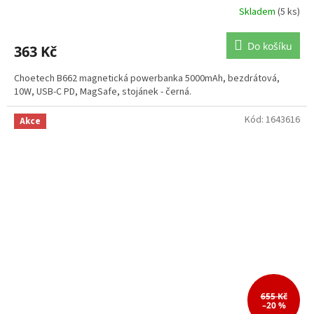
Skladem
(5 ks)
Do košíku
363 Kč
Choetech B662 magnetická powerbanka 5000mAh, bezdrátová,
10W, USB-C PD, MagSafe, stojánek - černá.
Kód:
1643616
Akce
655 Kč
–20 %