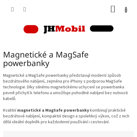
Přejít
NÁKUP
na
obsah
KOŠÍK
Magnetické a MagSafe
powerbanky
Magnetické a MagSafe powerbanky představují moderní způsob
bezdrátového nabíjení, zejména pro iPhony s podporou MagSafe
technologie. Díky silnému magnetickému uchycení se powerbanka
pevně přichytí k telefonu a umožňuje pohodlné nabíjení bez nutnosti
kabelů.
Kvalitní
magnetické a MagSafe powerbanky
kombinují praktické
bezdrátové nabíjení, kompaktní design a spolehlivý výkon, což z nich
dělá ideální doplněk pro každodenní používání i cestování.
Ř