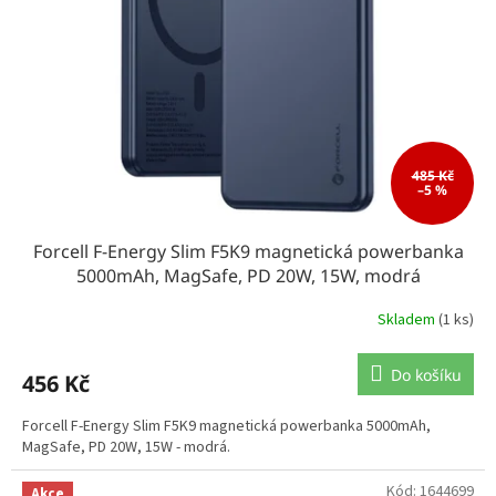
485 Kč
–5 %
Forcell F-Energy Slim F5K9 magnetická powerbanka
5000mAh, MagSafe, PD 20W, 15W, modrá
Skladem
(1 ks)
Do košíku
456 Kč
Forcell F-Energy Slim F5K9 magnetická powerbanka 5000mAh,
MagSafe, PD 20W, 15W - modrá.
Kód:
1644699
Akce