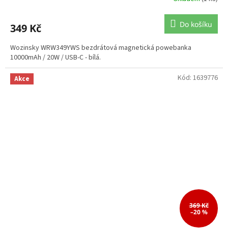
Do košíku
349 Kč
Wozinsky WRW349YWS bezdrátová magnetická powebanka
10000mAh / 20W / USB-C - bílá.
Kód:
1639776
Akce
369 Kč
–20 %