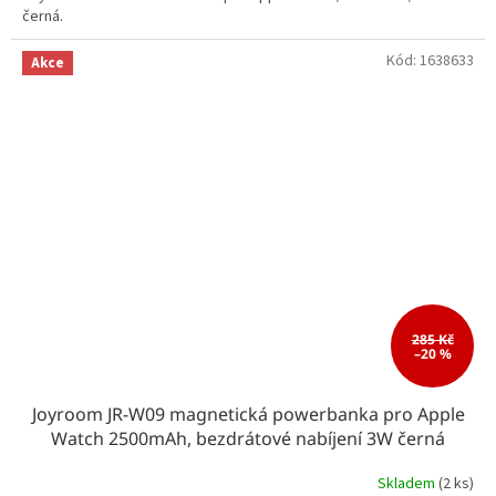
černá.
Kód:
1638633
Akce
285 Kč
–20 %
Joyroom JR-W09 magnetická powerbanka pro Apple
Watch 2500mAh, bezdrátové nabíjení 3W černá
Skladem
(2 ks)