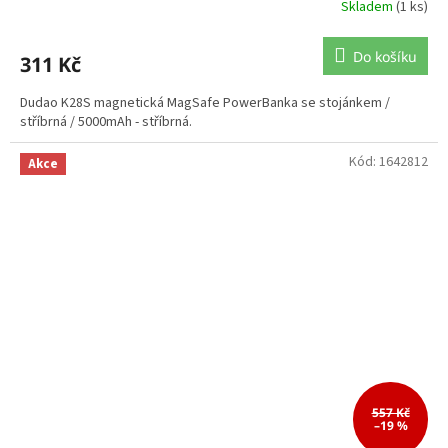
Skladem
(1 ks)
Do košíku
311 Kč
Dudao K28S magnetická MagSafe PowerBanka se stojánkem /
stříbrná / 5000mAh - stříbrná.
Kód:
1642812
Akce
557 Kč
–19 %