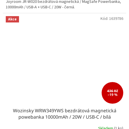
Joyroom JR-W020 bezdrátová magnetická / MagSafe Powerbanka,
10000mAh / USB-A + USB-C / 20W - černá.
Kód:
1639786
Akce
436 Kč
–19 %
Wozinsky WRW349YWS bezdrátová magnetická
powebanka 10000mAh / 20W / USB-C / bílá
Skladem
(1 ks)