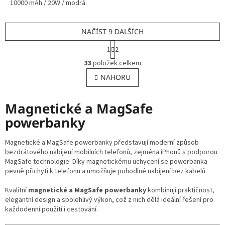
10000 mAh / 20W / modrá.
NAČÍST 9 DALŠÍCH
S
1
2
t
O
r
33
položek celkem
v
á
l
NAHORU
n
á
k
o
d
v
Magnetické a MagSafe
a
á
c
powerbanky
n
í
í
p
Magnetické a MagSafe powerbanky představují moderní způsob
r
bezdrátového nabíjení mobilních telefonů, zejména iPhonů s podporou
v
MagSafe technologie. Díky magnetickému uchycení se powerbanka
k
pevně přichytí k telefonu a umožňuje pohodlné nabíjení bez kabelů.
y
v
Kvalitní
magnetické a MagSafe powerbanky
kombinují praktičnost,
ý
elegantní design a spolehlivý výkon, což z nich dělá ideální řešení pro
p
každodenní použití i cestování.
i
s