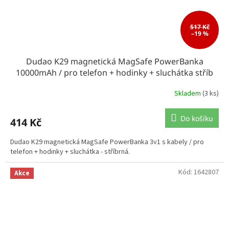
517 Kč
–19 %
Dudao K29 magnetická MagSafe PowerBanka
10000mAh / pro telefon + hodinky + sluchátka stříb
Skladem
(3 ks)
Do košíku
414 Kč
Dudao K29 magnetická MagSafe PowerBanka 3v1 s kabely / pro
telefon + hodinky + sluchátka - stříbrná.
Kód:
1642807
Akce