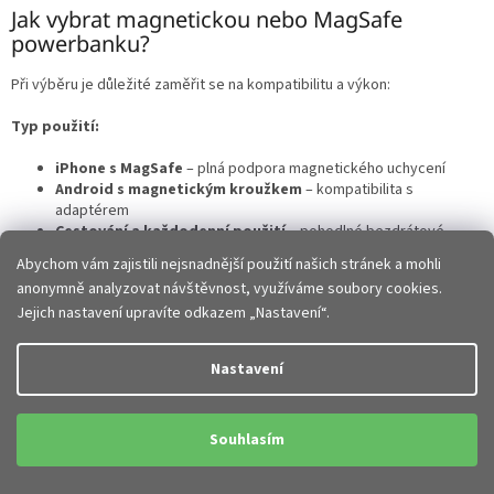
u
Jak vybrat magnetickou nebo MagSafe
powerbanku?
Při výběru je důležité zaměřit se na kompatibilitu a výkon:
Typ použití:
iPhone s MagSafe
– plná podpora magnetického uchycení
Android s magnetickým kroužkem
– kompatibilita s
adaptérem
Cestování a každodenní použití
– pohodlné bezdrátové
nabíjení
Abychom vám zajistili nejsnadnější použití našich stránek a mohli
anonymně analyzovat návštěvnost, využíváme soubory cookies.
Výkon a nabíjení
Jejich nastavení upravíte odkazem „Nastavení“.
Magnetické powerbanky nabízejí:
Nastavení
bezdrátové nabíjení pomocí Qi technologie
stabilní magnetické uchycení k telefonu
možnost současného kabelového nabíjení u vybraných modelů
Souhlasím
optimalizovaný výkon pro mobilní zařízení