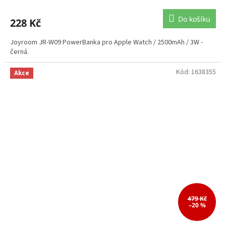
Do košíku
228 Kč
Joyroom JR-W09 PowerBanka pro Apple Watch / 2500mAh / 3W -
černá.
Kód:
1638355
Akce
479 Kč
–20 %