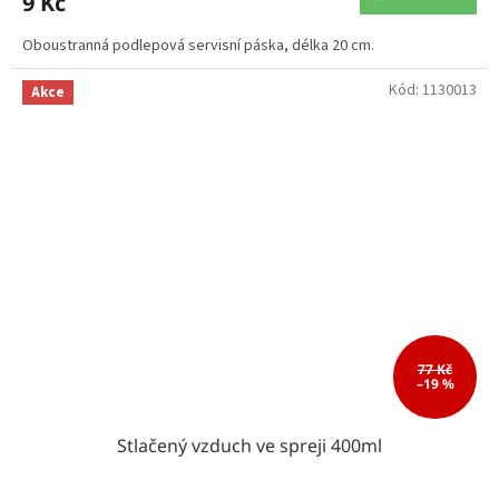
9 Kč
Oboustranná podlepová servisní páska, délka 20 cm.
Kód:
1130013
Akce
77 Kč
–19 %
Stlačený vzduch ve spreji 400ml