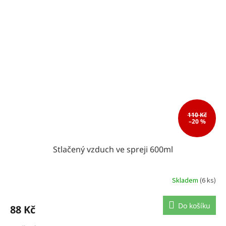
110 Kč
–20 %
Stlačený vzduch ve spreji 600ml
Skladem
(6 ks)
Do košíku
88 Kč