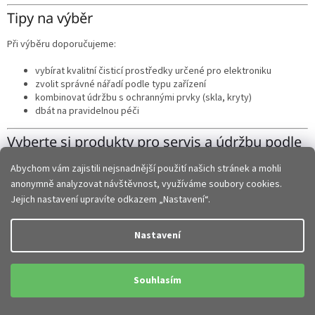
Tipy na výběr
Při výběru doporučujeme:
vybírat kvalitní čisticí prostředky určené pro elektroniku
zvolit správné nářadí podle typu zařízení
kombinovat údržbu s ochrannými prvky (skla, kryty)
dbát na pravidelnou péči
Vyberte si produkty pro servis a údržbu podle
svých potřeb
Abychom vám zajistili nejsnadnější použití našich stránek a mohli
Ať už hledáte
čisticí sadu na mobil, servisní nářadí nebo pomůcky
anonymně analyzovat návštěvnost, využíváme soubory cookies.
pro aplikaci
ochranných skel
, v této kategorii najdete vše přehledně
Jejich nastavení upravíte odkazem „Nastavení“.
na jednom místě.
Nastavení
Vyberte si
produkty pro servis a údržbu z naší nabídky
a udržujte
své zařízení v perfektním stavu co nejdéle.
Z
Souhlasím
á
p
Vytvořil Shoptet