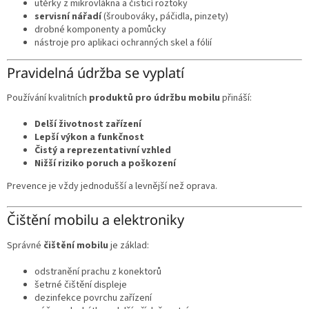
utěrky z mikrovlákna a čisticí roztoky
servisní nářadí
(šroubováky, páčidla, pinzety)
drobné komponenty a pomůcky
nástroje pro aplikaci ochranných skel a fólií
Pravidelná údržba se vyplatí
Používání kvalitních
produktů pro údržbu mobilu
přináší:
Delší životnost zařízení
Lepší výkon a funkčnost
Čistý a reprezentativní vzhled
Nižší riziko poruch a poškození
Prevence je vždy jednodušší a levnější než oprava.
Čištění mobilu a elektroniky
Správné
čištění mobilu
je základ:
odstranění prachu z konektorů
šetrné čištění displeje
dezinfekce povrchu zařízení