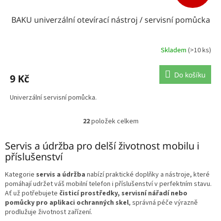
BAKU univerzální otevírací nástroj / servisní pomůcka
Skladem
(>10 ks)
Do košíku
9 Kč
Univerzální servisní pomůcka.
22
položek celkem
O
v
l
Servis a údržba pro delší životnost mobilu i
á
příslušenství
d
a
Kategorie
servis a údržba
nabízí praktické doplňky a nástroje, které
c
pomáhají udržet váš mobilní telefon i příslušenství v perfektním stavu.
í
Ať už potřebujete
čisticí prostředky, servisní nářadí nebo
p
pomůcky pro aplikaci ochranných skel
, správná péče výrazně
r
prodlužuje životnost zařízení.
v