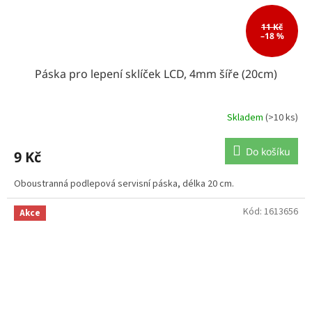
11 Kč
–18 %
Páska pro lepení sklíček LCD, 4mm šíře (20cm)
Skladem
(>10 ks)
Do košíku
9 Kč
Oboustranná podlepová servisní páska, délka 20 cm.
Kód:
1613656
Akce