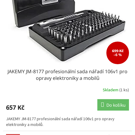
ů
p
r
o
d
u
k
t
ů
699 Kč
–6 %
JAKEMY JM-8177 profesionální sada nářadí 106v1 pro
opravy elektroniky a mobilů
Skladem
(1 ks)
Do košíku
657 Kč
JAKEMY JM-8177 profesionální sada nářadí 106v1 pro opravy
elektroniky a mobilů.