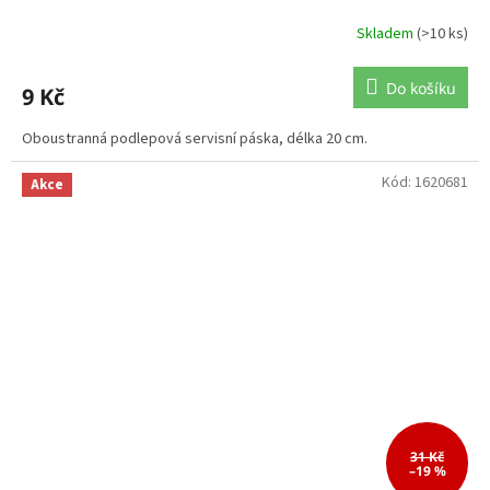
Skladem
(>10 ks)
Do košíku
9 Kč
Oboustranná podlepová servisní páska, délka 20 cm.
Kód:
1620681
Akce
31 Kč
–19 %