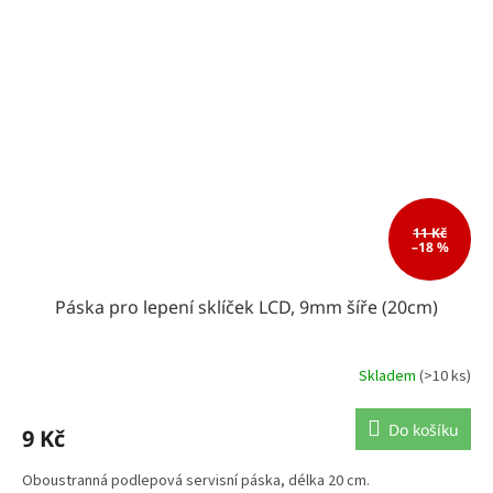
11 Kč
–18 %
Páska pro lepení sklíček LCD, 9mm šíře (20cm)
Skladem
(>10 ks)
Do košíku
9 Kč
Oboustranná podlepová servisní páska, délka 20 cm.