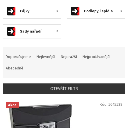
Pájky
Podlepy, lepidla
Sady nářadí
Ř
a
Doporučujeme
Nejlevnější
Nejdražší
Nejprodávanější
z
e
Abecedně
n
í
p
OTEVŘÍT FILTR
r
o
V
Kód:
1645139
d
Akce
ý
u
p
k
i
t
s