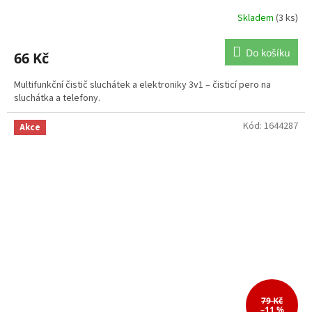
Skladem
(3 ks)
Do košíku
66 Kč
Multifunkční čistič sluchátek a elektroniky 3v1 – čisticí pero na
sluchátka a telefony.
Kód:
1644287
Akce
79 Kč
–11 %