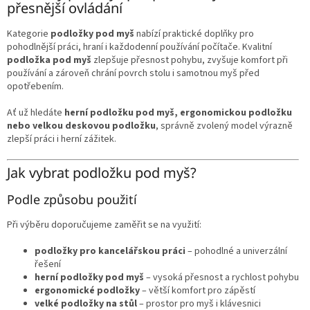
á
přesnější ovládání
d
a
Kategorie
podložky pod myš
nabízí praktické doplňky pro
c
pohodlnější práci, hraní i každodenní používání počítače. Kvalitní
í
podložka pod myš
zlepšuje přesnost pohybu, zvyšuje komfort při
p
používání a zároveň chrání povrch stolu i samotnou myš před
r
opotřebením.
v
k
Ať už hledáte
herní podložku pod myš, ergonomickou podložku
y
nebo velkou deskovou podložku
, správně zvolený model výrazně
v
zlepší práci i herní zážitek.
ý
p
Jak vybrat podložku pod myš?
i
s
Podle způsobu použití
u
Při výběru doporučujeme zaměřit se na využití:
podložky pro kancelářskou práci
– pohodlné a univerzální
řešení
herní podložky pod myš
– vysoká přesnost a rychlost pohybu
ergonomické podložky
– větší komfort pro zápěstí
velké podložky na stůl
– prostor pro myš i klávesnici