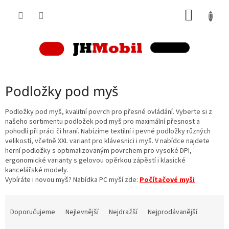
Přejít
NÁKUP
na
obsah
KOŠÍK
Podložky pod myš
Podložky pod myš, kvalitní povrch pro přesné ovládání. Vyberte si z
našeho sortimentu podložek pod myš pro maximální přesnost a
pohodlí při práci či hraní. Nabízíme textilní i pevné podložky různých
velikostí, včetně XXL variant pro klávesnici i myš. V nabídce najdete
herní podložky s optimalizovaným povrchem pro vysoké DPI,
ergonomické varianty s gelovou opěrkou zápěstí i klasické
kancelářské modely.
Vybíráte i novou myš? Nabídka PC myší zde:
Počítačové myši
Ř
a
Doporučujeme
Nejlevnější
Nejdražší
Nejprodávanější
z