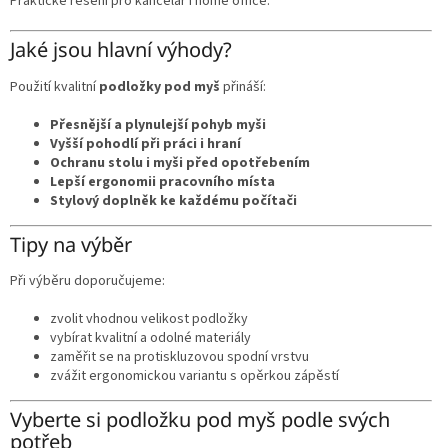
Praktické řešení pro kancelář i home office.
Jaké jsou hlavní výhody?
Použití kvalitní
podložky pod myš
přináší:
Přesnější a plynulejší pohyb myši
Vyšší pohodlí při práci i hraní
Ochranu stolu i myši před opotřebením
Lepší ergonomii pracovního místa
Stylový doplněk ke každému počítači
Tipy na výběr
Při výběru doporučujeme:
zvolit vhodnou velikost podložky
vybírat kvalitní a odolné materiály
zaměřit se na protiskluzovou spodní vrstvu
zvážit ergonomickou variantu s opěrkou zápěstí
Vyberte si podložku pod myš podle svých
potřeb