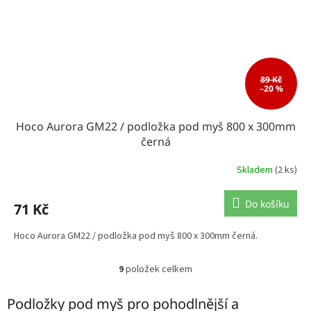
89 Kč
–20 %
Hoco Aurora GM22 / podložka pod myš 800 x 300mm
černá
Skladem
(2 ks)
Do košíku
71 Kč
Hoco Aurora GM22 / podložka pod myš 800 x 300mm černá.
9
položek celkem
O
v
l
Podložky pod myš pro pohodlnější a