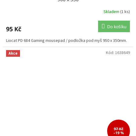
Skladem
(1 ks)
Do košíku
95 Kč
Liocat PD 684 Gaming mousepad / podložka pod myš 950 x 350mm.
Kód:
1638649
Akce
97 Kč
–19 %