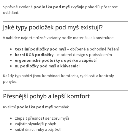
Správně zvolená
podložka pod myš
zvyšuje pohodlí i přesnost
ovládání.
Jaké typy podložek pod myš existují?
V nabídce najdete různé varianty podle materiálu a konstrukce:
textilní podložky pod myš
– oblíbené a pohodlné řešení
herní RGB podložky
– moderní design s podsvícením
ergonomické podložky s opěrkou zápěstí
XL podložky pod myš a klávesnici
Každý typ nabízí jinou kombinaci komfortu, rychlosti a kontroly
pohybu.
Přesnější pohyb a lepší komfort
Kvalitní
podložka pod myš
pomáhá:
zlepšit přesnost senzoru myši
zajistit plynulejší pohyb
snížit únavu ruky a zápěstí