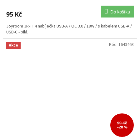
Do košíku
95 Kč
Joyroom JR-TF4 nabíječka USB-A / QC 3.0 / 18W / s kabelem USB-A /
USB-C - bílá.
Kód:
1643463
Akce
99 Kč
–20 %