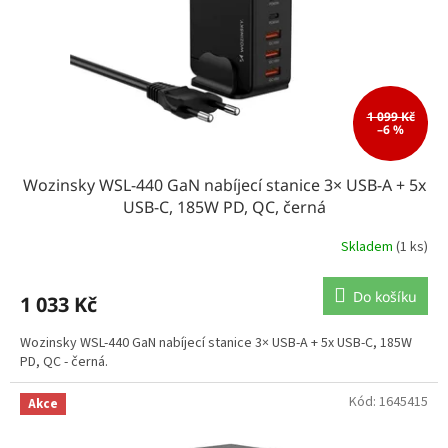
o
d
u
k
t
ů
1 099 Kč
–6 %
Wozinsky WSL-440 GaN nabíjecí stanice 3× USB-A + 5x
USB-C, 185W PD, QC, černá
Skladem
(1 ks)
Do košíku
1 033 Kč
Wozinsky WSL-440 GaN nabíjecí stanice 3× USB-A + 5x USB-C, 185W
PD, QC - černá.
Kód:
1645415
Akce