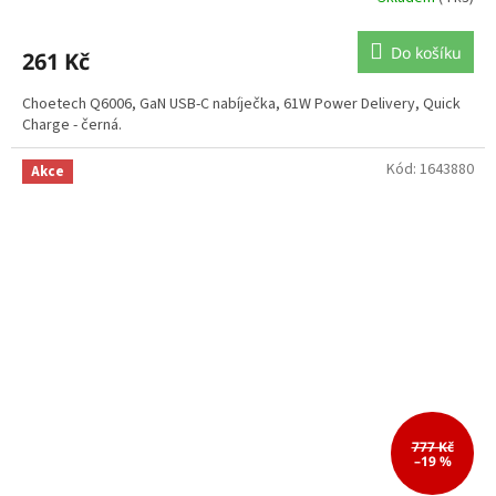
Do košíku
261 Kč
Choetech Q6006, GaN USB-C nabíječka, 61W Power Delivery, Quick
Charge - černá.
Kód:
1643880
Akce
777 Kč
–19 %