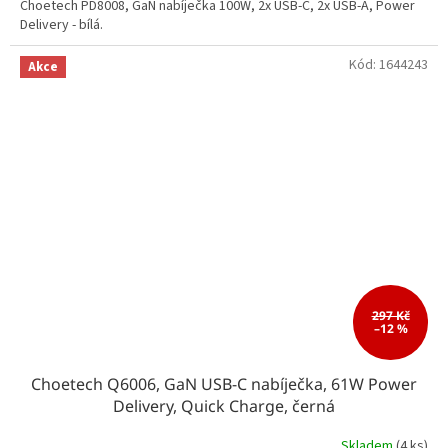
Choetech PD8008, GaN nabíječka 100W, 2x USB-C, 2x USB-A, Power
Delivery - bílá.
Kód:
1644243
Akce
297 Kč
–12 %
Choetech Q6006, GaN USB-C nabíječka, 61W Power
Delivery, Quick Charge, černá
Skladem
(4 ks)