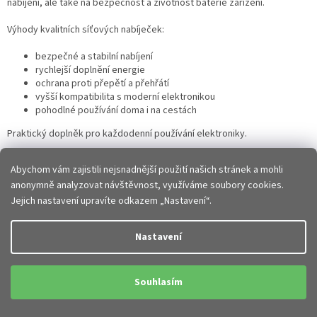
nabíjení, ale také na bezpečnost a životnost baterie zařízení.
Výhody kvalitních síťových nabíječek:
bezpečné a stabilní nabíjení
rychlejší doplnění energie
ochrana proti přepětí a přehřátí
vyšší kompatibilita s moderní elektronikou
pohodlné používání doma i na cestách
Praktický doplněk pro každodenní používání elektroniky.
Jaké typy nabíječek do sítě existují?
Abychom vám zajistili nejsnadnější použití našich stránek a mohli
anonymně analyzovat návštěvnost, využíváme soubory cookies.
V nabídce najdete různé varianty podle výkonu a typu konektorů:
Jejich nastavení upravíte odkazem „Nastavení“.
USB-A síťové nabíječky
USB-C nabíječky do zásuvky
Nastavení
rychlonabíjecí adaptéry
GaN nabíječky nové generace
víceportové síťové nabíječky
Souhlasím
kompaktní cestovní nabíječky
Každý typ nabízí jinou kombinaci výkonu, velikosti a možností použití.