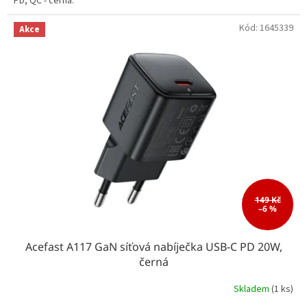
PD, QC - černá.
Kód:
1645339
Akce
149 Kč
–6 %
Acefast A117 GaN síťová nabíječka USB-C PD 20W,
černá
Skladem
(1 ks)