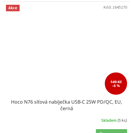
Kód:
1645270
Akce
149 Kč
–6 %
Hoco N76 síťová nabíječka USB-C 25W PD/QC, EU,
černá
Skladem
(5 ks)