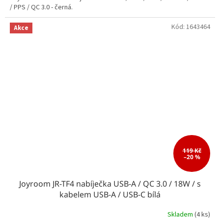
/ PPS / QC 3.0 - černá.
Kód:
1643464
Akce
119 Kč
–20 %
Joyroom JR-TF4 nabíječka USB-A / QC 3.0 / 18W / s
kabelem USB-A / USB-C bílá
Skladem
(4 ks)