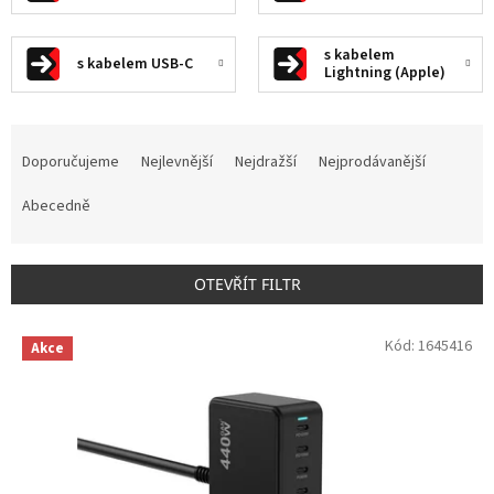
s kabelem
s kabelem USB-C
Lightning (Apple)
Ř
a
Doporučujeme
Nejlevnější
Nejdražší
Nejprodávanější
z
e
Abecedně
n
í
p
OTEVŘÍT FILTR
r
o
V
Kód:
1645416
d
Akce
ý
u
p
k
i
t
s
ů
p
r