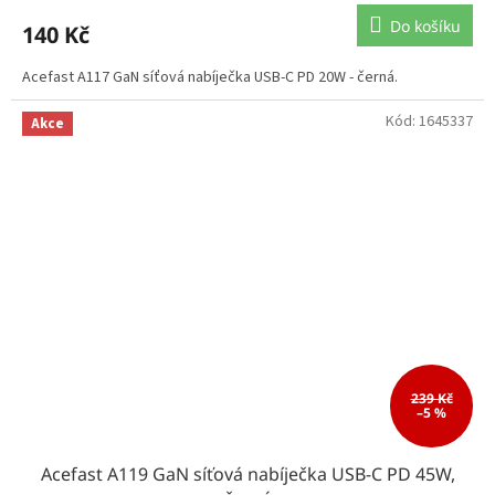
Do košíku
140 Kč
Acefast A117 GaN síťová nabíječka USB-C PD 20W - černá.
Kód:
1645337
Akce
239 Kč
–5 %
Acefast A119 GaN síťová nabíječka USB-C PD 45W,