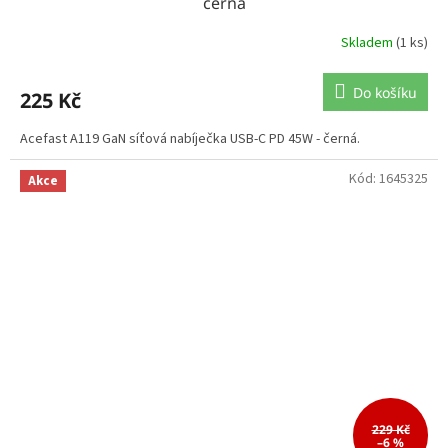
černá
Skladem
(1 ks)
Do košíku
225 Kč
Acefast A119 GaN síťová nabíječka USB-C PD 45W - černá.
Kód:
1645325
Akce
229 Kč
–6 %