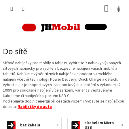
Přejít
NÁKUP
na
obsah
KOŠÍK
Do sítě
Síťové nabíječky pro mobily a tablety. Vybírejte z nabídky výkonných
síťových nabíječky pro rychlé a bezpečné napájení vašich mobilů a
tabletů. Nabízíme výběr různých nabíječek s podporou rychlého
nabíjení včetně technologií Power Delivery, Quick Charge a dalších.
Vyberte si z jednoportových i víceportových adaptérů s výkonem až
100W pro současné nabíjení více zařízení, variant s vestavěným
kabeleme či nabíječek s portem USB-C.
Potřebujete doplnit energii při cestách vozem? Vybavte se nabíječkou
do auta:
Nabíječky do auta
s kabelem Micro
bez kabelu
USB