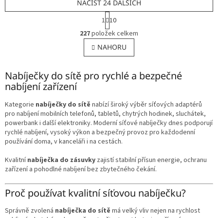
NAČÍST 24 DALŠÍCH
S
1
10
t
O
r
227
položek celkem
v
á
l
NAHORU
n
á
k
o
d
v
Nabíječky do sítě pro rychlé a bezpečné
a
á
c
nabíjení zařízení
n
í
í
p
Kategorie
nabíječky do sítě
nabízí široký výběr síťových adaptérů
r
pro nabíjení mobilních telefonů, tabletů, chytrých hodinek, sluchátek,
v
powerbank i další elektroniky. Moderní síťové nabíječky dnes podporují
k
rychlé nabíjení, vysoký výkon a bezpečný provoz pro každodenní
y
používání doma, v kanceláři i na cestách.
v
ý
Kvalitní
nabíječka do zásuvky
zajistí stabilní přísun energie, ochranu
p
zařízení a pohodlné nabíjení bez zbytečného čekání.
i
s
Proč používat kvalitní síťovou nabíječku?
u
Správně zvolená
nabíječka do sítě
má velký vliv nejen na rychlost