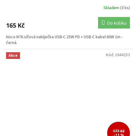
Skladem
(3 ks)
Do košíku
165 Kč
Hoco N76 síťová nabíječka USB-C 25W PD + USB-C kabel 60W 1m -
černá.
Kód:
1644253
Akce
177 Kč
–11 %