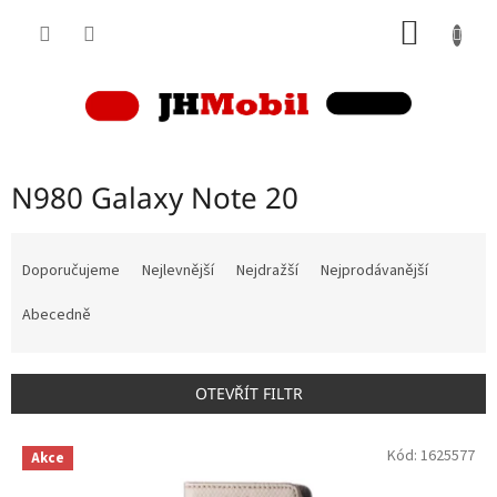
Přejít
NÁKUP
na
obsah
KOŠÍK
N980 Galaxy Note 20
Ř
a
Doporučujeme
Nejlevnější
Nejdražší
Nejprodávanější
z
e
Abecedně
n
í
p
OTEVŘÍT FILTR
r
o
V
Kód:
1625577
d
Akce
ý
u
p