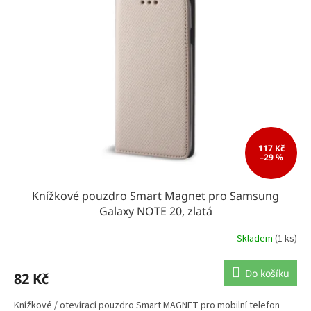
k
i
t
s
ů
p
r
o
d
u
k
t
ů
117 Kč
–29 %
Knížkové pouzdro Smart Magnet pro Samsung
Galaxy NOTE 20, zlatá
Skladem
(1 ks)
Do košíku
82 Kč
Knížkové / otevírací pouzdro Smart MAGNET pro mobilní telefon