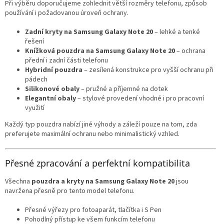
Při výběru doporučujeme zohlednit větší rozměry telefonu, způsob
používání i požadovanou úroveň ochrany.
Zadní kryty na Samsung Galaxy Note 20
– lehké a tenké
řešení
Knížková pouzdra na Samsung Galaxy Note 20
– ochrana
přední i zadní části telefonu
Hybridní pouzdra
– zesílená konstrukce pro vyšší ochranu při
pádech
Silikonové obaly
– pružné a příjemné na dotek
Elegantní obaly
– stylové provedení vhodné i pro pracovní
využití
Každý typ pouzdra nabízí jiné výhody a záleží pouze na tom, zda
preferujete maximální ochranu nebo minimalistický vzhled.
Přesné zpracování a perfektní kompatibilita
Všechna
pouzdra a kryty na Samsung Galaxy Note 20
jsou
navržena přesně pro tento model telefonu.
Přesné výřezy pro fotoaparát, tlačítka i S Pen
Pohodlný přístup ke všem funkcím telefonu