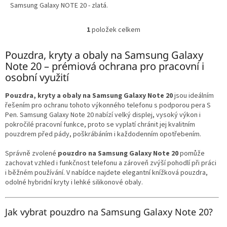
Samsung Galaxy NOTE 20 - zlatá.
1
položek celkem
O
v
l
Pouzdra, kryty a obaly na Samsung Galaxy
á
Note 20 – prémiová ochrana pro pracovní i
d
osobní využití
a
c
Pouzdra, kryty a obaly na Samsung Galaxy Note 20
jsou ideálním
í
řešením pro ochranu tohoto výkonného telefonu s podporou pera S
p
Pen. Samsung Galaxy Note 20 nabízí velký displej, vysoký výkon i
r
pokročilé pracovní funkce, proto se vyplatí chránit jej kvalitním
v
pouzdrem před pády, poškrábáním i každodenním opotřebením.
k
y
Správně zvolené
pouzdro na Samsung Galaxy Note 20
pomůže
v
zachovat vzhled i funkčnost telefonu a zároveň zvýší pohodlí při práci
ý
i běžném používání. V nabídce najdete elegantní knížková pouzdra,
p
odolné hybridní kryty i lehké silikonové obaly.
i
s
u
Jak vybrat pouzdro na Samsung Galaxy Note 20?