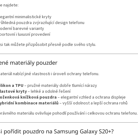
e najdete:
legantní minimalistické kryty
růhledná pouzdra zvýrazňující design telefonu
oderní barevné varianty
portovní i luxusní provedení
si tak můžete přizpůsobit přesně podle svého stylu.
ené materiály pouzder
teriál nabízí jiné vlastnosti i úroveň ochrany telefonu.
ilikon a TPU
– pružné materiály dobře tlumící nárazy
lastové kryty
– lehké a odolné řešení
oženková knížková pouzdra
– elegantní vzhled a ochrana displeje
ybridní kombinace materiálů
– vyšší odolnost a lepší ochrana rohů
rávného materiálu ovlivňuje pohodlí používání i celkovou ochranu telefonu.
si pořídit pouzdro na Samsung Galaxy S20+?