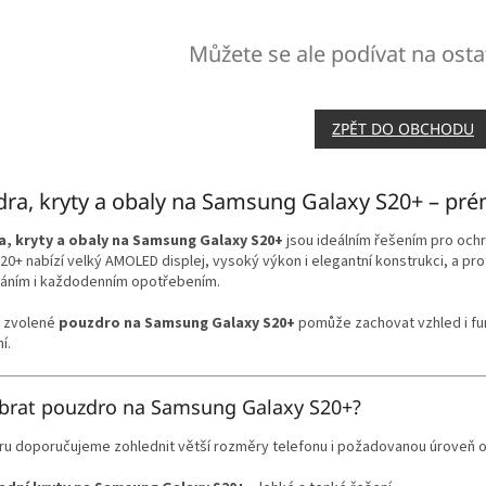
Můžete se ale podívat na osta
ZPĚT DO OBCHODU
ra, kryty a obaly na Samsung Galaxy S20+ – prém
, kryty a obaly na Samsung Galaxy S20+
jsou ideálním řešením pro och
20+ nabízí velký AMOLED displej, vysoký výkon i elegantní konstrukci, a pro
áním i každodenním opotřebením.
 zvolené
pouzdro na Samsung Galaxy S20+
pomůže zachovat vzhled i fu
í.
ybrat pouzdro na Samsung Galaxy S20+?
ěru doporučujeme zohlednit větší rozměry telefonu i požadovanou úroveň o