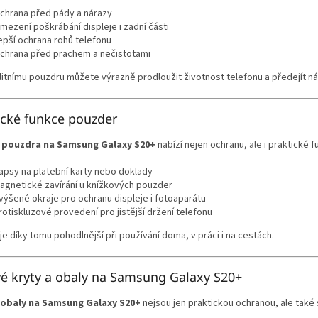
chrana před pády a nárazy
mezení poškrábání displeje i zadní části
epší ochrana rohů telefonu
chrana před prachem a nečistotami
litnímu pouzdru můžete výrazně prodloužit životnost telefonu a předejít 
ické funkce pouzder
í
pouzdra na Samsung Galaxy S20+
nabízí nejen ochranu, ale i praktické 
apsy na platební karty nebo doklady
agnetické zavírání u knížkových pouzder
výšené okraje pro ochranu displeje i fotoaparátu
rotiskluzové provedení pro jistější držení telefonu
je díky tomu pohodlnější při používání doma, v práci i na cestách.
vé kryty a obaly na Samsung Galaxy S20+
 obaly na Samsung Galaxy S20+
nejsou jen praktickou ochranou, ale tak