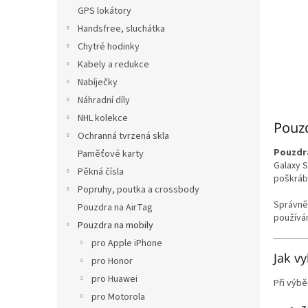
n
GPS lokátory
e
Handsfree, sluchátka
l
Chytré hodinky
Kabely a redukce
Nabíječky
Náhradní díly
NHL kolekce
Pouzd
Ochranná tvrzená skla
Pouzdra
Paměťové karty
Galaxy S
Pěkná čísla
poškráb
Popruhy, poutka a crossbody
Správně
Pouzdra na AirTag
používán
Pouzdra na mobily
pro Apple iPhone
Jak v
pro Honor
pro Huawei
Při výb
pro Motorola