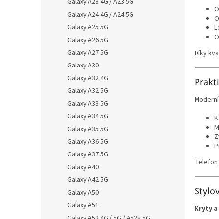
Galaxy A23 4G / A23 5G
O
Galaxy A24 4G / A24 5G
O
Galaxy A25 5G
L
O
Galaxy A26 5G
Galaxy A27 5G
Díky kva
Galaxy A30
Galaxy A32 4G
Prakt
Galaxy A32 5G
Modern
Galaxy A33 5G
Galaxy A34 5G
K
M
Galaxy A35 5G
Z
Galaxy A36 5G
P
Galaxy A37 5G
Telefon 
Galaxy A40
Galaxy A42 5G
Stylo
Galaxy A50
Galaxy A51
Kryty a
Galaxy A52 4G / 5G / A52s 5G