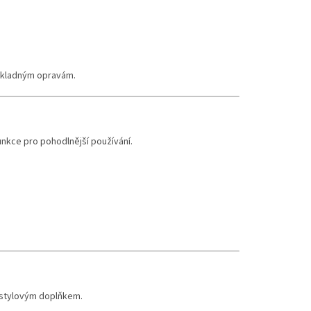
nákladným opravám.
funkce pro pohodlnější používání.
é stylovým doplňkem.