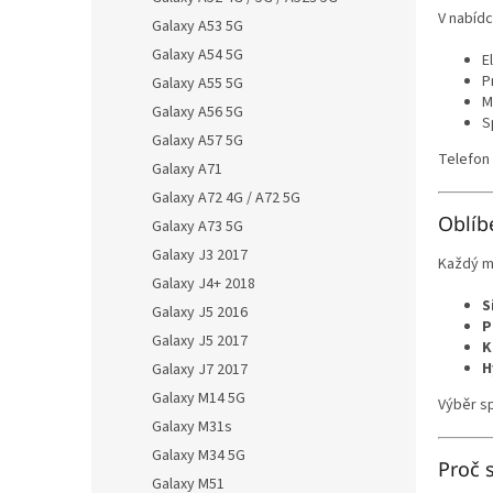
V nabídc
Galaxy A53 5G
Galaxy A54 5G
E
P
Galaxy A55 5G
M
Galaxy A56 5G
S
Galaxy A57 5G
Telefon 
Galaxy A71
Galaxy A72 4G / A72 5G
Oblíb
Galaxy A73 5G
Galaxy J3 2017
Každý ma
Galaxy J4+ 2018
S
Galaxy J5 2016
P
Galaxy J5 2017
K
H
Galaxy J7 2017
Galaxy M14 5G
Výběr sp
Galaxy M31s
Galaxy M34 5G
Proč 
Galaxy M51