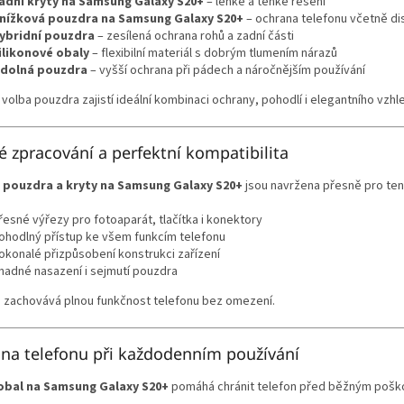
adní kryty na Samsung Galaxy S20+
– lehké a tenké řešení
nížková pouzdra na Samsung Galaxy S20+
– ochrana telefonu včetně di
ybridní pouzdra
– zesílená ochrana rohů a zadní části
ilikonové obaly
– flexibilní materiál s dobrým tlumením nárazů
dolná pouzdra
– vyšší ochrana při pádech a náročnějším používání
volba pouzdra zajistí ideální kombinaci ochrany, pohodlí i elegantního vzhl
é zpracování a perfektní kompatibilita
a
pouzdra a kryty na Samsung Galaxy S20+
jsou navržena přesně pro ten
řesné výřezy pro fotoaparát, tlačítka i konektory
ohodlný přístup ke všem funkcím telefonu
okonalé přizpůsobení konstrukci zařízení
nadné nasazení i sejmutí pouzdra
 zachovává plnou funkčnost telefonu bez omezení.
na telefonu při každodenním používání
obal na Samsung Galaxy S20+
pomáhá chránit telefon před běžným pošk