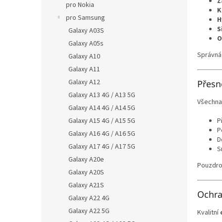
Z
pro Nokia
K
pro Samsung
H
S
Galaxy A03S
O
Galaxy A05s
Správná 
Galaxy A10
Galaxy A11
Galaxy A12
Přesn
Galaxy A13 4G / A13 5G
Všechn
Galaxy A14 4G / A14 5G
Galaxy A15 4G / A15 5G
P
P
Galaxy A16 4G / A16 5G
D
Galaxy A17 4G / A17 5G
S
Galaxy A20e
Pouzdro
Galaxy A20S
Galaxy A21S
Ochra
Galaxy A22 4G
Galaxy A22 5G
Kvalitní