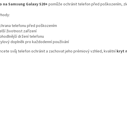
o na Samsung Galaxy S20+
pomůže ochránit telefon před poškozením, zle
ýhody:
chrana telefonu před poškozením
elší životnost zařízení
ohodlnější držení telefonu
tylový doplněk pro každodenní používání
cete svůj telefon ochránit a zachovat jeho prémiový vzhled, kvalitní
kryt 