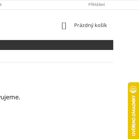
NÍCH ÚDAJŮ
COOKIES
Přihlášení
NÁKUPNÍ
Prázdný košík
KOŠÍK
vujeme.