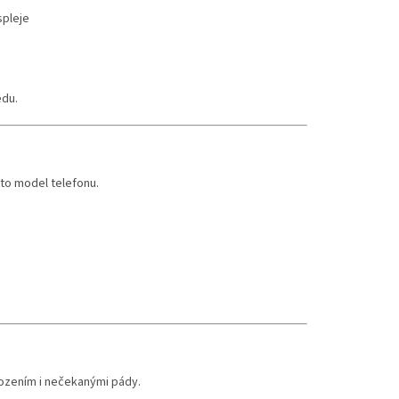
spleje
edu.
to model telefonu.
ozením i nečekanými pády.