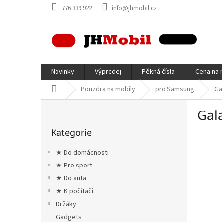
Přejít
776 339 922
info@jhmobil.cz
na
obsah
Novinky
Výprodej
Pěkná čísla
Cena na 
Domů
Pouzdra na mobily
pro Samsung
Ga
P
Gal
o
Přeskočit
s
Kategorie
kategorie
t
r
★ Do domácnosti
a
★ Pro sport
n
★ Do auta
n
í
★ K počítači
p
Držáky
a
Gadgets