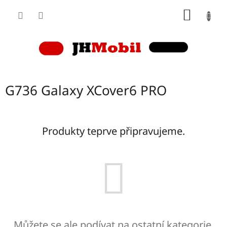
Přejít
NÁKUP
na
obsah
KOŠÍK
G736 Galaxy XCover6 PRO
Produkty teprve připravujeme.
Můžete se ale podívat na ostatní kategorie.