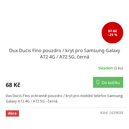
97 Kč
–29 %
Dux Ducis Fino pouzdro / kryt pro Samsung Galaxy
A72 4G / A72 5G, černá
Skladem
(1 ks)
Do košíku
68 Kč
Dux Ducis Fino ochranné pouzdro / kryt pro mobilní telefon Samsung
Galaxy A72 4G / A72 5G - černá.
Kód:
1629038
Akce