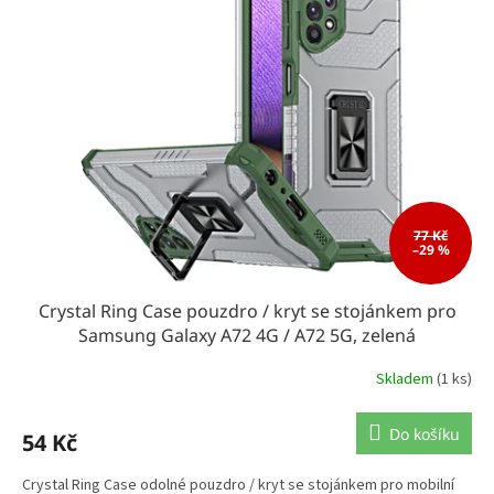
k
i
t
s
ů
p
r
o
d
u
k
t
ů
77 Kč
–29 %
Crystal Ring Case pouzdro / kryt se stojánkem pro
Samsung Galaxy A72 4G / A72 5G, zelená
Skladem
(1 ks)
Do košíku
54 Kč
Crystal Ring Case odolné pouzdro / kryt se stojánkem pro mobilní