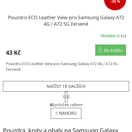
–30 %
Pouzdro ECO Leather View pro Samsung Galaxy A72
4G / A72 5G červené
Skladem
(1 ks)
Do košíku
43 Kč
Pouzdro ECO Leather View pro Samsung Galaxy A72 4G / A72 5G -
červené.
NAČÍST 18 DALŠÍCH
S
1
2
t
O
r
42
položek celkem
v
á
l
NAHORU
n
á
k
o
d
v
Pouzdra, kryty a obaly na Samsung Galaxy
a