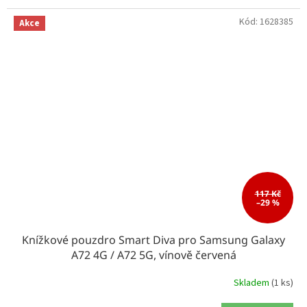
Kód:
1628385
Akce
117 Kč
–29 %
Knížkové pouzdro Smart Diva pro Samsung Galaxy
A72 4G / A72 5G, vínově červená
Skladem
(1 ks)