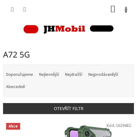
Přejít
NÁKUP
na
obsah
KOŠÍK
A72 5G
Ř
a
Doporučujeme
Nejlevnější
Nejdražší
Nejprodávanější
z
e
Abecedně
n
í
p
OTEVŘÍT FILTR
r
o
V
Kód:
1629482
d
Akce
ý
u
p