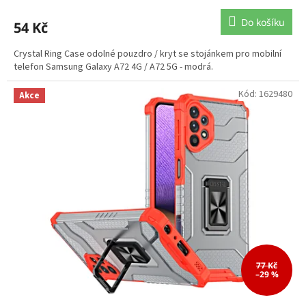
Do košíku
54 Kč
Crystal Ring Case odolné pouzdro / kryt se stojánkem pro mobilní
telefon Samsung Galaxy A72 4G / A72 5G - modrá.
Kód:
1629480
Akce
77 Kč
–29 %