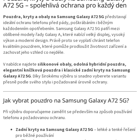
á
c
A72 5G – spolehlivá ochrana pro každý den
n
í
í
p
Pouzdra, kryty a obaly na Samsung Galaxy A72 5G
představují
r
ideální ochranu telefonu před pády, poškrábáním i běžným
v
každodenním opotřebením. Samsung Galaxy A72 5G patří mezi
k
oblíbené modely řady Galaxy A, které nabízí velký displej, vysoký
y
výkon a moderní design. Právě proto se vyplatí chránit telefon
v
kvalitním pouzdrem, které pomůže prodloužit životnost zařízení a
ý
zachovat jeho vzhled co nejdéle.
p
i
V nabídce najdete
silikonové obaly, odolná hybridní pouzdra,
s
elegantní knížková pouzdra i klasické zadní kryty na Samsung
u
Galaxy A72 5G
. Díky širokému výběru si snadno vyberete variantu
přesně podle svého stylu i požadované úrovně ochrany.
Jak vybrat pouzdro na Samsung Galaxy A72 5G?
Při výběru doporučujeme zaměřit se především na způsob používání
telefonu a požadovanou ochranu.
Zadní kryty na Samsung Galaxy A72 5G
– lehké a tenké řešení
pro běžné používání