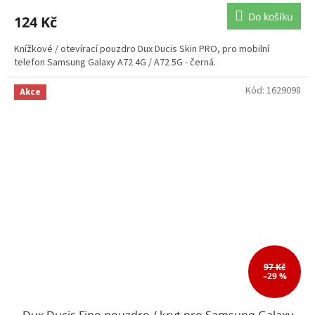
Do košíku
124 Kč
Knížkové / otevírací pouzdro Dux Ducis Skin PRO, pro mobilní
telefon Samsung Galaxy A72 4G / A72 5G - černá.
Kód:
1629098
Akce
97 Kč
–29 %
Dux Ducis Fino pouzdro / kryt pro Samsung Galaxy