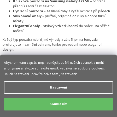
Knížková pouzdra na Samsung Galaxy A72 5G
– ochrana
přední i zadní části telefonu
Hybridní pouzdra
– zesílené rohy a vyšší ochrana při pádech
Silikonové obaly
– pružné, příjemné do ruky a dobře tlumí
nárazy
Elegantní obaly
– stylový vzhled vhodný do práce i na běžné
nošení
Každý typ pouzdra nabízí jiné výhody a záleží jen na tom, zda
preferujete maximální ochranu, tenké provedení nebo elegantní
design.
Abychom vám zajistili nejsnadnější použití našich stránek a mohli
Přesné zpracování a perfektní kompatibilita
anonymně analyzovat návštěvnost, využíváme soubory cookies.
Jejich nastavení upravíte odkazem „Nastavení“.
Všechna
pouzdra a kryty na Samsung Galaxy A72 5G
jsou navržena
přesně pro tento model telefonu. Díky tomu perfektně sedí a nijak
neomezují používání zařízení.
Nastavení
Přesné výřezy pro fotoaparát, tlačítka i konektory
Pohodlné ovládání tlačítek
Perfektní přizpůsobení konstrukci telefonu
Souhlasím
Snadné nasazení i sejmutí pouzdra