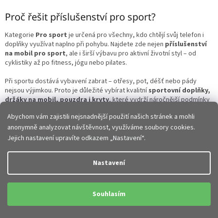
o
d
v
Proč řešit příslušenství pro sport?
a
á
c
n
í
Kategorie
Pro sport
je určená pro všechny, kdo chtějí svůj telefon i
í
p
doplňky využívat naplno při pohybu. Najdete zde nejen
příslušenství
r
na mobil pro sport
, ale i širší výbavu pro aktivní životní styl – od
v
cyklistiky až po fitness, jógu nebo pilates.
k
y
Při sportu dostává vybavení zabrat – otřesy, pot, déšť nebo pády
v
nejsou výjimkou. Proto je důležité vybírat kvalitní
sportovní doplňky,
ý
držáky na mobil, pouzdra i kryty
, které vydrží náročnější podmínky
p
a zároveň vám usnadní pohyb.
Abychom vám zajistili nejsnadnější použití našich stránek a mohli
i
s
anonymně analyzovat návštěvnost, využíváme soubory cookies.
Jak vybrat příslušenství pro sport?
u
Jejich nastavení upravíte odkazem „Nastavení“.
Podle typu aktivity
Nastavení
Každý sport má své specifické potřeby:
cyklistika
– držáky na mobil na kolo, brašny, odolné
kryty na
Souhlasím
mobil
běh a fitness
– sportovní pouzdra na ruku, ledvinky
jóga a pilates
– podložky a doplňky pro pohodlné cvičení