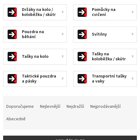
Držáky na kolo /
Pomůcky na
koloběžku / skútr
cvičení
Pouzdra na
Svítilny
běhání
Tašky na
Tašky na kolo
koloběžku / skútr
Taktické pouzdra
Transportní tašky
a pásky
a vaky
Ř
a
Doporučujeme
Nejlevnější
Nejdražší
Nejprodávanější
z
e
Abecedně
n
í