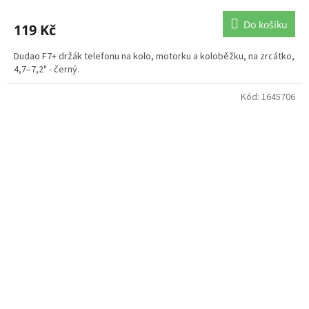
Do košíku
119 Kč
Dudao F7+ držák telefonu na kolo, motorku a koloběžku, na zrcátko,
4,7–7,2" - černý.
Kód:
1645706