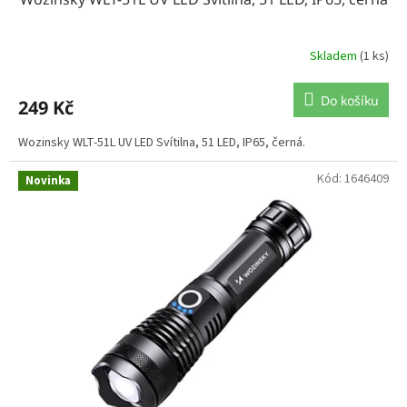
Skladem
(1 ks)
Do košíku
249 Kč
Wozinsky WLT-51L UV LED Svítilna, 51 LED, IP65, černá.
Kód:
1646409
Novinka