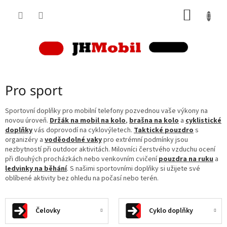
Přejít
NÁKUP
na
obsah
KOŠÍK
Pro sport
Sportovní doplňky pro mobilní telefony pozvednou vaše výkony na
novou úroveň.
Držák na mobil na kolo
,
brašna na kolo
a
cyklistické
doplňky
vás doprovodí na cyklovýletech.
Taktické pouzdro
s
organizéry a
voděodolné vaky
pro extrémní podmínky jsou
nezbytností při outdoor aktivitách. Milovníci čerstvého vzduchu ocení
při dlouhých procházkách nebo venkovním cvičení
pouzdra na ruku
a
ledvinky na běhání
. S našimi sportovními doplňky si užijete své
oblíbené aktivity bez ohledu na počasí nebo terén.
Čelovky
Cyklo doplňky