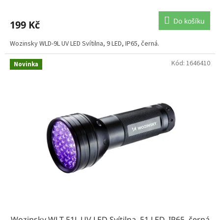
Do košíku
199 Kč
Wozinsky WLD-9L UV LED Svítilna, 9 LED, IP65, černá.
Kód:
1646410
Novinka
Wozinsky WLT-51L UV LED Svítilna, 51 LED, IP65, černá