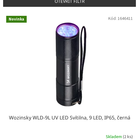
p
OTEVŘÍT FILTR
r
o
V
Kód:
1646411
d
Novinka
ý
u
p
k
i
t
s
ů
p
r
o
d
u
k
t
ů
Wozinsky WLD-9L UV LED Svítilna, 9 LED, IP65, černá
Skladem
(2 ks)