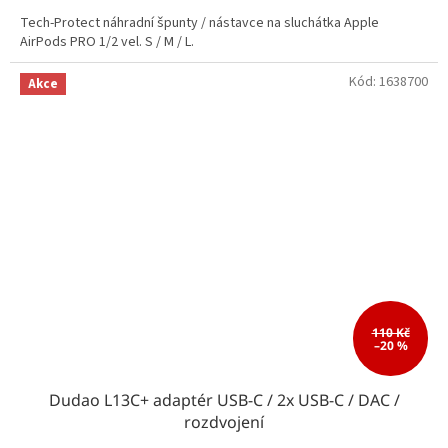
Tech-Protect náhradní špunty / nástavce na sluchátka Apple
AirPods PRO 1/2 vel. S / M / L.
Kód:
1638700
Akce
110 Kč
–20 %
Dudao L13C+ adaptér USB-C / 2x USB-C / DAC /
rozdvojení