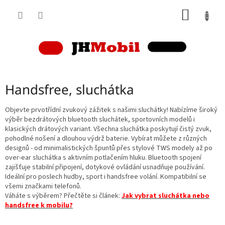
Přejít
NÁKUP
na
obsah
KOŠÍK
Handsfree, sluchátka
Objevte prvotřídní zvukový zážitek s našimi sluchátky! Nabízíme široký
výběr bezdrátových bluetooth sluchátek, sportovních modelů i
klasických drátových variant. Všechna sluchátka poskytují čistý zvuk,
pohodlné nošení a dlouhou výdrž baterie. Vybírat můžete z různých
designů - od minimalistických špuntů přes stylové TWS modely až po
over-ear sluchátka s aktivním potlačením hluku. Bluetooth spojení
zajišťuje stabilní připojení, dotykové ovládání usnadňuje používání.
Ideální pro poslech hudby, sport i handsfree volání. Kompatibilní se
všemi značkami telefonů.
Váháte s výběrem? Přečtěte si článek:
Jak vybrat sluchátka nebo
handsfree k mobilu?