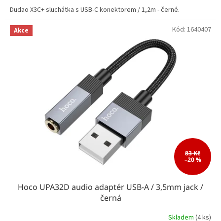
Dudao X3C+ sluchátka s USB-C konektorem / 1,2m - černé.
Kód:
1640407
Akce
83 Kč
–20 %
Hoco UPA32D audio adaptér USB-A / 3,5mm jack /
černá
Skladem
(4 ks)