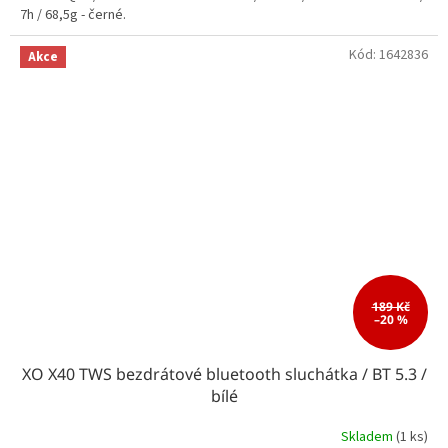
7h / 68,5g - černé.
Kód:
1642836
Akce
189 Kč
–20 %
XO X40 TWS bezdrátové bluetooth sluchátka / BT 5.3 /
bílé
Skladem
(1 ks)