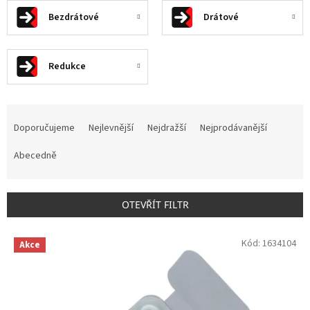
Bezdrátové
Drátové
Redukce
Ř
a
Doporučujeme
Nejlevnější
Nejdražší
Nejprodávanější
z
e
Abecedně
n
í
p
OTEVŘÍT FILTR
r
o
V
Kód:
1634104
d
Akce
ý
u
p
k
i
t
s
ů