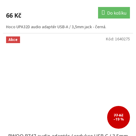
Do košíku
66 Kč
Hoco UPA32D audio adaptér USB-A / 3,5mm jack - černá.
Kód:
1640275
Akce
77 Kč
–19 %
BWOO BZ47 audio adaptér / redukce USB-C / 3,5mm