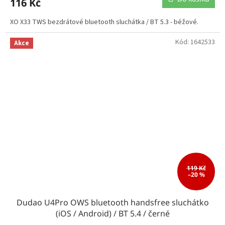
116 Kč
XO X33 TWS bezdrátové bluetooth sluchátka / BT 5.3 - béžové.
Kód:
1642533
Akce
119 Kč
–20 %
Dudao U4Pro OWS bluetooth handsfree sluchátko
(iOS / Android) / BT 5.4 / černé