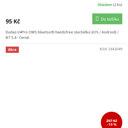
Skladem
(2 ks)
Do košíku
95 Kč
Dudao U4Pro OWS bluetooth handsfree sluchátko (iOS / Android) /
BT 5.4 - černé.
Kód:
1642049
Akce
297 Kč
–19 %