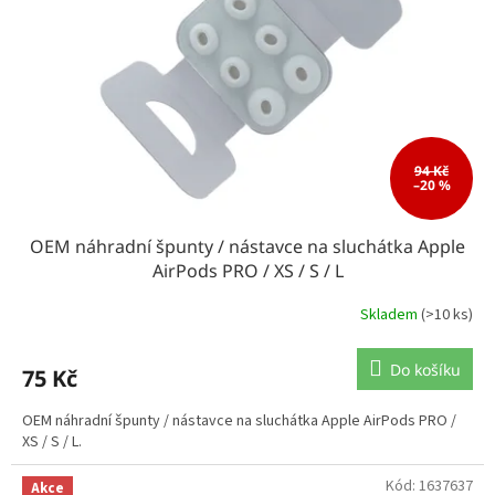
p
r
o
d
u
k
t
ů
94 Kč
–20 %
OEM náhradní špunty / nástavce na sluchátka Apple
AirPods PRO / XS / S / L
Skladem
(>10 ks)
Do košíku
75 Kč
OEM náhradní špunty / nástavce na sluchátka Apple AirPods PRO /
XS / S / L.
Kód:
1637637
Akce