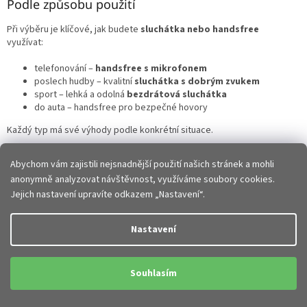
Podle způsobu použití
Při výběru je klíčové, jak budete
sluchátka nebo handsfree
využívat:
telefonování –
handsfree s mikrofonem
poslech hudby – kvalitní
sluchátka s dobrým zvukem
sport – lehká a odolná
bezdrátová sluchátka
do auta – handsfree pro bezpečné hovory
Každý typ má své výhody podle konkrétní situace.
Jaké typy sluchátek a handsfree existují?
Abychom vám zajistili nejsnadnější použití našich stránek a mohli
anonymně analyzovat návštěvnost, využíváme soubory cookies.
V nabídce najdete různé varianty:
Jejich nastavení upravíte odkazem „Nastavení“.
Bezdrátová sluchátka (Bluetooth)
– maximální pohodlí bez
kabelů
Nastavení
True Wireless sluchátka (TWS)
– moderní kompaktní řešení
Drátová sluchátka
– spolehlivost a jednoduché použití
Náhlavní sluchátka
– silný zvuk a vysoký komfort
Souhlasím
Handsfree s mikrofonem
– ideální pro telefonování
Výběr závisí na vašich preferencích i stylu používání.