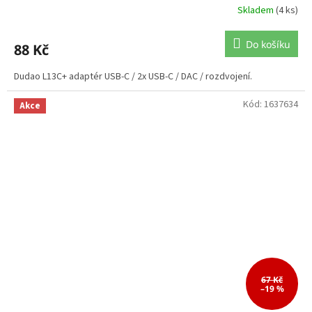
Skladem
(4 ks)
Do košíku
88 Kč
Dudao L13C+ adaptér USB-C / 2x USB-C / DAC / rozdvojení.
Kód:
1637634
Akce
67 Kč
–19 %