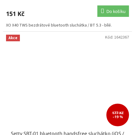
Do košíku
151 Kč
XO X40 TWS bezdrátové bluetooth sluchátka / BT 5.3 - bílé.
Kód:
1642367
Akce
177 Kč
–19 %
Setty SBT-01 bluetooth handsfree sluchátko (iOS /