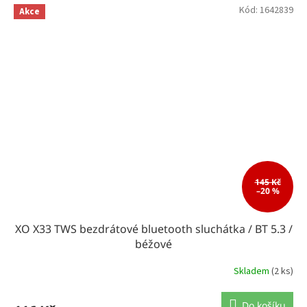
Kód:
1642839
Akce
145 Kč
–20 %
XO X33 TWS bezdrátové bluetooth sluchátka / BT 5.3 /
béžové
Skladem
(2 ks)
Do košíku