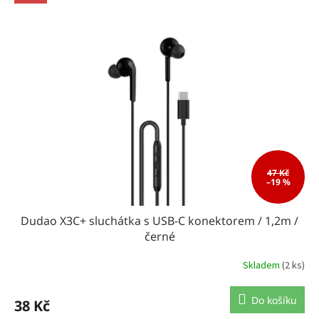
47 Kč
–19 %
Dudao X3C+ sluchátka s USB-C konektorem / 1,2m /
černé
Skladem
(2 ks)
Do košíku
38 Kč