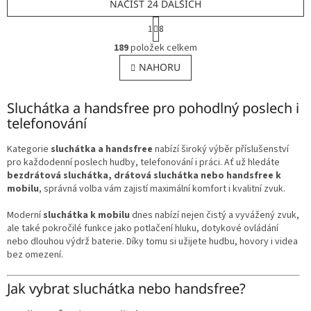
NAČÍST 24 DALŠÍCH
S
1
8
t
O
r
189
položek celkem
v
á
l
NAHORU
n
á
k
o
d
v
Sluchátka a handsfree pro pohodlný poslech i
a
á
c
telefonování
n
í
í
p
Kategorie
sluchátka a handsfree
nabízí široký výběr příslušenství
r
pro každodenní poslech hudby, telefonování i práci. Ať už hledáte
v
bezdrátová sluchátka, drátová sluchátka nebo handsfree k
k
mobilu
, správná volba vám zajistí maximální komfort i kvalitní zvuk.
y
v
Moderní
sluchátka k mobilu
dnes nabízí nejen čistý a vyvážený zvuk,
ý
ale také pokročilé funkce jako potlačení hluku, dotykové ovládání
p
nebo dlouhou výdrž baterie. Díky tomu si užijete hudbu, hovory i videa
i
bez omezení.
s
u
Jak vybrat sluchátka nebo handsfree?