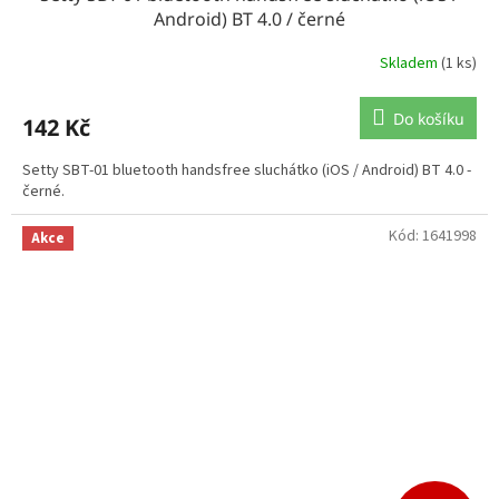
Android) BT 4.0 / černé
Skladem
(1 ks)
Do košíku
142 Kč
Setty SBT-01 bluetooth handsfree sluchátko (iOS / Android) BT 4.0 -
černé.
Kód:
1641998
Akce