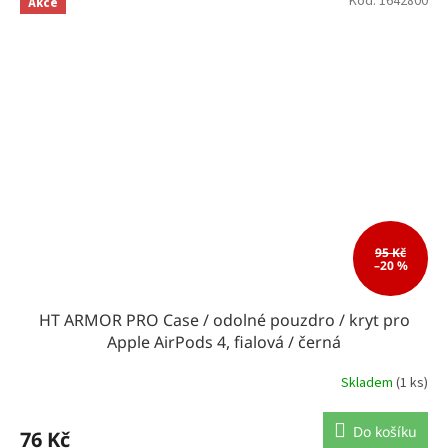
Kód:
1642800
Akce
95 Kč
–20 %
HT ARMOR PRO Case / odolné pouzdro / kryt pro
Apple AirPods 4, fialová / černá
Skladem
(1 ks)
Do košíku
76 Kč