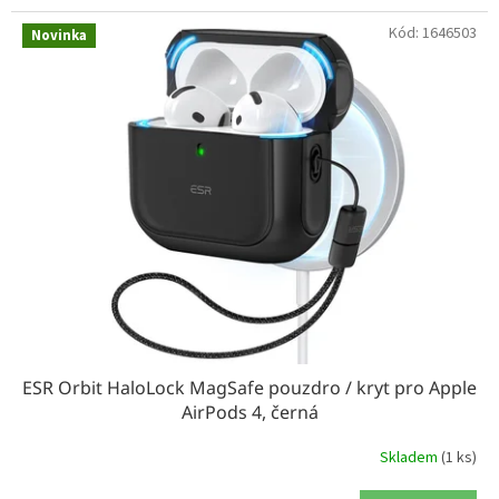
Kód:
1646503
Novinka
ESR Orbit HaloLock MagSafe pouzdro / kryt pro Apple
AirPods 4, černá
Skladem
(1 ks)