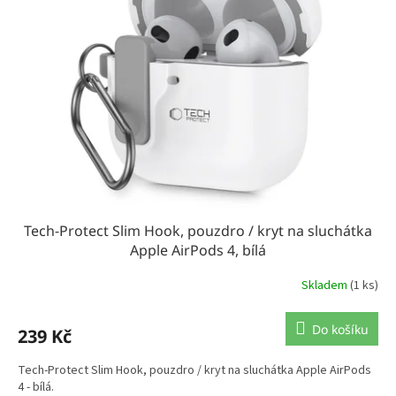
t
s
ů
p
r
o
d
u
k
t
ů
Tech-Protect Slim Hook, pouzdro / kryt na sluchátka
Apple AirPods 4, bílá
Skladem
(1 ks)
Do košíku
239 Kč
Tech-Protect Slim Hook, pouzdro / kryt na sluchátka Apple AirPods
4 - bílá.