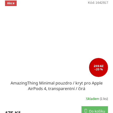
Kód:
1642917
Akce
219 Kč
–20 %
AmazingThing Minimal pouzdro / kryt pro Apple
AirPods 4, transparentní / čirá
Skladem
(1 ks)
Do košíku