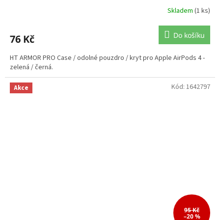
Skladem
(1 ks)
Do košíku
76 Kč
HT ARMOR PRO Case / odolné pouzdro / kryt pro Apple AirPods 4 -
zelená / černá.
Kód:
1642797
Akce
95 Kč
–20 %