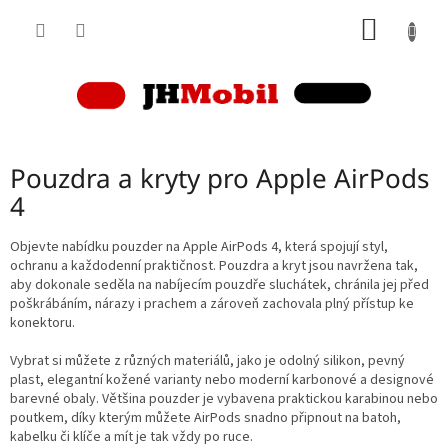
Přejít
NÁKUP
na
obsah
KOŠÍK
Pouzdra a kryty pro Apple AirPods
4
Objevte nabídku pouzder na Apple AirPods 4, která spojují styl,
ochranu a každodenní praktičnost. Pouzdra a kryt jsou navržena tak,
aby dokonale seděla na nabíjecím pouzdře sluchátek, chránila jej před
poškrábáním, nárazy i prachem a zároveň zachovala plný přístup ke
konektoru.
Vybrat si můžete z různých materiálů, jako je odolný silikon, pevný
plast, elegantní kožené varianty nebo moderní karbonové a designové
barevné obaly. Většina pouzder je vybavena praktickou karabinou nebo
poutkem, díky kterým můžete AirPods snadno připnout na batoh,
kabelku či klíče a mít je tak vždy po ruce.