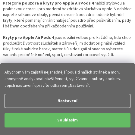
n
í
Kategorie
pouzdra a kryty pro Apple AirPods 4
nabízí stylovou a
í
p
praktickou ochranu pro moderní bezdrátová sluchátka Apple. V nabídce
r
najdete silikonové obaly, pevná ochranná pouzdra i odolné hybridní
v
kryty, které pomáhají chránit nabíjecí pouzdro před poškrábáním, pády
k
i běžným opotřebením při každodenním používání.
y
v
Kryty pro Apple AirPods 4
jsou ideální volbou pro každého, kdo chce
ý
prodloužit životnost sluchátek a zároveň jim dodat originální vzhled.
p
Díky široké nabídce barev, materiálů a designů si snadno vyberete
i
variantu pro běžné nošení, sport, cestování i pracovní využití.
s
u
Proč používat pouzdro pro Apple AirPods 4?
Abychom vám zajistili nejsnadnější použití našich stránek a mohli
anonymně analyzovat návštěvnost, využíváme soubory cookies.
Nabíjecí pouzdro sluchátek je při každodenním používání často
Jejich nastavení upravíte odkazem „Nastavení“.
vystaveno kontaktu s klíči, stolem, kapsou nebo batohem. Bez
ochranného krytu může snadno dojít k poškrábání nebo drobnému
poškození povrchu.
Nastavení
Hlavní výhody ochranných krytů:
Souhlasím
ochrana před poškrábáním a oděrkami
lepší ochrana při pádu
protiskluzový povrch pro bezpečnější držení