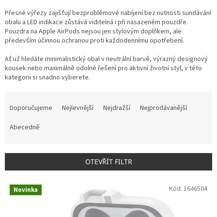
Přesné výřezy zajišťují bezproblémové nabíjení bez nutnosti sundávání
obalu a LED indikace zůstává viditelná i při nasazeném pouzdře.
Pouzdra na Apple AirPods nejsou jen stylovým doplňkem, ale
především účinnou ochranou proti každodennímu opotřebení.
Ať už hledáte minimalistický obal v neutrální barvě, výrazný designový
kousek nebo maximálně odolné řešení pro aktivní životní styl, v této
kategorii si snadno vyberete.
Ř
a
Doporučujeme
Nejlevnější
Nejdražší
Nejprodávanější
z
e
Abecedně
n
í
p
OTEVŘÍT FILTR
r
o
V
Kód:
1646504
d
Novinka
ý
u
p
k
i