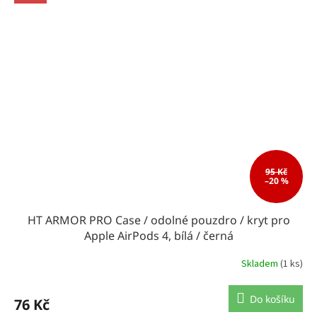
95 Kč
–20 %
HT ARMOR PRO Case / odolné pouzdro / kryt pro
Apple AirPods 4, bílá / černá
Skladem
(1 ks)
Do košíku
76 Kč