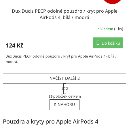
Dux Ducis PECP odolné pouzdro / kryt pro Apple
AirPods 4, bílá / modrá
Skladem
(1 ks)
Do košíku
124 Kč
Dux Ducis PECP odolné pouzdro / kryt pro Apple AirPods 4 - bílá /
modrá.
NAČÍST DALŠÍ 2
S
1
2
t
O
r
26
položek celkem
v
á
l
NAHORU
n
á
k
o
d
v
Pouzdra a kryty pro Apple AirPods 4
a
á
c