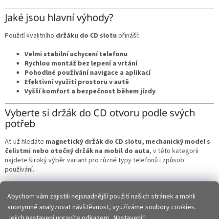
Jaké jsou hlavní výhody?
Použití kvalitního
držáku do CD slotu
přináší:
Velmi stabilní uchycení telefonu
Rychlou montáž bez lepení a vrtání
Pohodlné používání navigace a aplikací
Efektivní využití prostoru v autě
Vyšší komfort a bezpečnost během jízdy
Vyberte si držák do CD otvoru podle svých
potřeb
Ať už hledáte
magnetický držák do CD slotu, mechanický model s
čelistmi nebo otočný držák na mobil do auta
, v této kategorii
najdete široký výběr variant pro různé typy telefonů i způsob
používání.
Vyberte si
držák do CD otvoru z naší nabídky
a užijte si pohodlnější
Abychom vám zajistili nejsnadnější použití našich stránek a mohli
a bezpečnější používání telefonu během každé cesty.
anonymně analyzovat návštěvnost, využíváme soubory cookies.
Z
Jejich nastavení upravíte odkazem „Nastavení“.