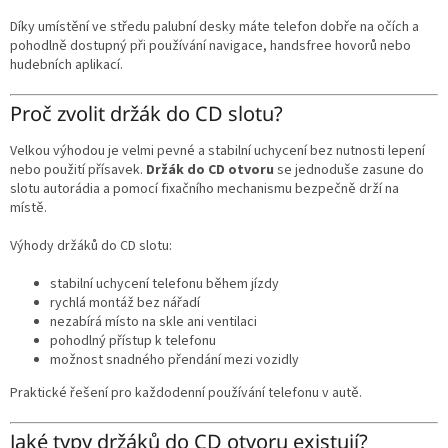
Díky umístění ve středu palubní desky máte telefon dobře na očích a
pohodlně dostupný při používání navigace, handsfree hovorů nebo
hudebních aplikací.
Proč zvolit držák do CD slotu?
Velkou výhodou je velmi pevné a stabilní uchycení bez nutnosti lepení
nebo použití přísavek.
Držák do CD otvoru
se jednoduše zasune do
slotu autorádia a pomocí fixačního mechanismu bezpečně drží na
místě.
Výhody držáků do CD slotu:
stabilní uchycení telefonu během jízdy
rychlá montáž bez nářadí
nezabírá místo na skle ani ventilaci
pohodlný přístup k telefonu
možnost snadného přendání mezi vozidly
Praktické řešení pro každodenní používání telefonu v autě.
Jaké typy držáků do CD otvoru existují?