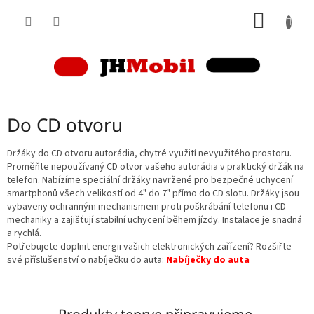
Přejít
NÁKUP
na
obsah
KOŠÍK
Do CD otvoru
Držáky do CD otvoru autorádia, chytré využití nevyužitého prostoru.
Proměňte nepoužívaný CD otvor vašeho autorádia v praktický držák na
telefon. Nabízíme speciální držáky navržené pro bezpečné uchycení
smartphonů všech velikostí od 4" do 7" přímo do CD slotu. Držáky jsou
vybaveny ochranným mechanismem proti poškrábání telefonu i CD
mechaniky a zajišťují stabilní uchycení během jízdy. Instalace je snadná
a rychlá.
Potřebujete doplnit energii vašich elektronických zařízení? Rozšiřte
své příslušenství o nabíječku do auta:
Nabíječky do auta