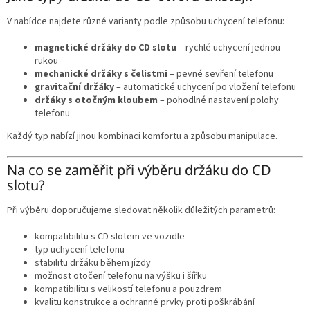
V nabídce najdete různé varianty podle způsobu uchycení telefonu:
magnetické držáky do CD slotu
– rychlé uchycení jednou
rukou
mechanické držáky s čelistmi
– pevné sevření telefonu
gravitační držáky
– automatické uchycení po vložení telefonu
držáky s otočným kloubem
– pohodlné nastavení polohy
telefonu
Každý typ nabízí jinou kombinaci komfortu a způsobu manipulace.
Na co se zaměřit při výběru držáku do CD
slotu?
Při výběru doporučujeme sledovat několik důležitých parametrů:
kompatibilitu s CD slotem ve vozidle
typ uchycení telefonu
stabilitu držáku během jízdy
možnost otočení telefonu na výšku i šířku
kompatibilitu s velikostí telefonu a pouzdrem
kvalitu konstrukce a ochranné prvky proti poškrábání