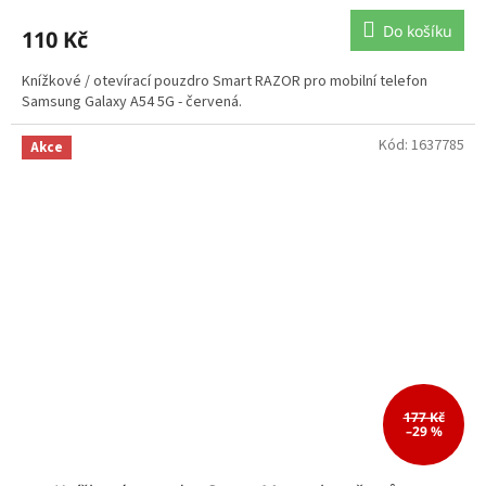
Do košíku
110 Kč
Knížkové / otevírací pouzdro Smart RAZOR pro mobilní telefon
Samsung Galaxy A54 5G - červená.
Kód:
1637785
Akce
177 Kč
–29 %