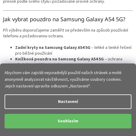
přesně podle svého stylu i požadované úrovně ochrany.
Jak vybrat pouzdro na Samsung Galaxy A54 5G?
Při výběru doporučujeme zaměřit se především na způsob používání
telefonu a požadovanou ochranu.
Zadní kryty na Samsung Galaxy A54 5G
– lehké a tenké řešení
pro běžné používání
Knížková pouzdra na Samsung Galaxy A54 5G
– ochrana
přední i zadní části telefonu
Hybridní pouzdra
– zesílené rohy a vyšší ochrana při pádech
Abychom vám zajistili nejsnadnější použití našich stránek a mohli
Silikonové obaly
– pružné, příjemné do ruky a dobře tlumí
anonymně analyzovat návštěvnost, využíváme soubory cookies.
nárazy
Jejich nastavení upravíte odkazem „Nastavení“.
Elegantní obaly
– stylový vzhled vhodný do práce i na běžné
nošení
Nastavení
Každý typ pouzdra nabízí jiné výhody a záleží jen na tom, zda
preferujete maximální ochranu, tenké provedení nebo elegantní
design.
Souhlasím
Přesné zpracování a perfektní kompatibilita