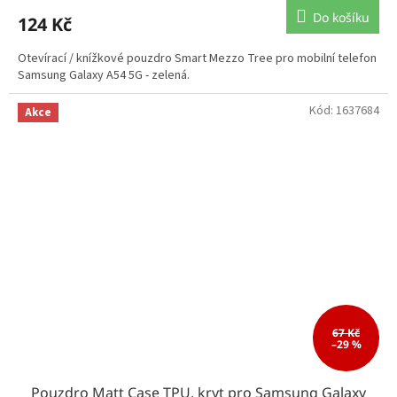
Do košíku
124 Kč
Otevírací / knížkové pouzdro Smart Mezzo Tree pro mobilní telefon
Samsung Galaxy A54 5G - zelená.
Kód:
1637684
Akce
67 Kč
–29 %
Pouzdro Matt Case TPU, kryt pro Samsung Galaxy