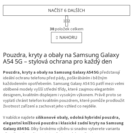
NAČÍST 6 DALŠÍCH
S
1
2
t
O
r
30
položek celkem
v
á
l
NAHORU
n
á
k
o
d
v
Pouzdra, kryty a obaly na Samsung Galaxy
a
á
c
A54 5G – stylová ochrana pro každý den
n
í
í
p
Pouzdra, kryty a obaly na Samsung Galaxy A54 5G
představují
r
ideální ochranu telefonu před pády, poškrábáním i běžným
v
každodenním opotřebením. Samsung Galaxy A54 5G patří mezi velmi
k
oblíbené modely vyšší střední třídy, které zaujmou elegantním
y
designem, kvalitním displejem i vysokým výkonem. Právě proto se
v
vyplatí chránit telefon kvalitním pouzdrem, které pomůže prodloužit
ý
životnost zařízení a zachovat jeho vzhled co nejdéle.
p
i
V nabídce najdete
silikonové obaly, odolná hybridní pouzdra,
s
elegantní knížková pouzdra i klasické zadní kryty na Samsung
u
Galaxy A54 5G
. Díky širokému výběru si snadno vyberete variantu