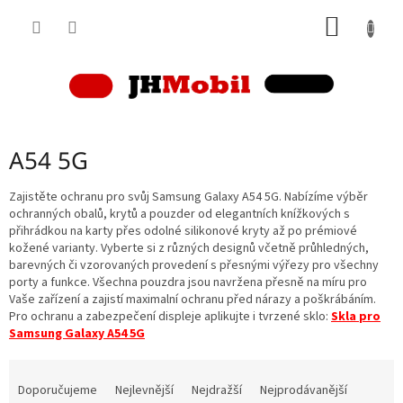
Přejít
NÁKUP
na
obsah
KOŠÍK
A54 5G
Zajistěte ochranu pro svůj Samsung Galaxy A54 5G. Nabízíme výběr
ochranných obalů, krytů a pouzder od elegantních knížkových s
přihrádkou na karty přes odolné silikonové kryty až po prémiové
kožené varianty. Vyberte si z různých designů včetně průhledných,
barevných či vzorovaných provedení s přesnými výřezy pro všechny
porty a funkce. Všechna pouzdra jsou navržena přesně na míru pro
Vaše zařízení a zajistí maximalní ochranu před nárazy a poškrábáním.
Pro ochranu a zabezpečení displeje aplikujte i tvrzené sklo:
Skla pro
Samsung Galaxy A54 5G
Ř
a
Doporučujeme
Nejlevnější
Nejdražší
Nejprodávanější