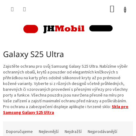
Přejít
NÁKUP
na
obsah
KOŠÍK
Galaxy S25 Ultra
Zajistěte ochranu pro svůj Samsung Galaxy S25 Ultra. Nabízíme výběr
ochranných obalů, krytů a pouzder od elegantních knížkových s
přihrádkou na karty přes odolné silikonové kryty až po prémiové
kožené varianty. Vyberte si z různých designů včetně průhledných,
barevných či vzorovaných provedení s přesnými výřezy pro všechny
porty a funkce. Všechna pouzdra jsou navržena přesně na míru pro
Vaše zařízení a zajistí maximalní ochranu před nárazy a poškrábáním.
Pro ochranu a zabezpečení displeje aplikujte i tvrzené sklo:
Skla pro
Samsung Galaxy S25 Ultra
Ř
a
Doporučujeme
Nejlevnější
Nejdražší
Nejprodávanější