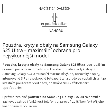
NAČÍST 24 DALŠÍCH
S
1
4
t
O
r
95
položek celkem
v
á
l
NAHORU
n
á
k
o
d
v
Pouzdra, kryty a obaly na Samsung Galaxy
a
á
c
S25 Ultra – maximální ochrana pro
n
í
nejvýkonnější model
í
p
r
Pouzdra, kryty a obaly na Samsung Galaxy S25 Ultra
jsou ideálním
v
řešením pro ochranu tohoto špičkového modelu z řady Galaxy S.
k
Samsung Galaxy S25 Ultra nabízí maximální výkon, obrovský displej,
y
integrované S Pen a pokročilé fotoaparáty, a proto se vyplatí chránit jej
v
kvalitním pouzdrem před pády, poškrábáním i každodenním
ý
opotřebením.
p
i
Správně zvolené
pouzdro na Samsung Galaxy S25 Ultra
pomůže
s
zachovat vzhled i funkčnost telefonu a zároveň zvýší komfort při jeho
u
každodenním používání.