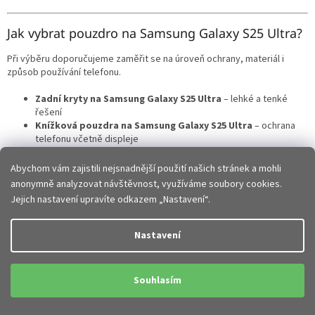
Jak vybrat pouzdro na Samsung Galaxy S25 Ultra?
Při výběru doporučujeme zaměřit se na úroveň ochrany, materiál i
způsob používání telefonu.
Zadní kryty na Samsung Galaxy S25 Ultra
– lehké a tenké
řešení
Knížková pouzdra na Samsung Galaxy S25 Ultra
– ochrana
telefonu včetně displeje
Hybridní pouzdra
– zesílená ochrana rohů a zadní části
Silikonové obaly
– flexibilní a příjemné na dotek
Abychom vám zajistili nejsnadnější použití našich stránek a mohli
Odolná pouzdra
– maximální ochrana při pádech a náročném
anonymně analyzovat návštěvnost, využíváme soubory cookies.
používání
Jejich nastavení upravíte odkazem „Nastavení“.
Správná volba zajistí ideální kombinaci ochrany, pohodlí i moderního
vzhledu.
Nastavení
Přesné zpracování a perfektní kompatibilita
Souhlasím
Všechna
pouzdra a kryty na Samsung Galaxy S25 Ultra
jsou
navržena přesně pro tento model telefonu.