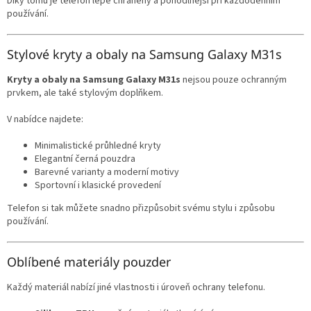
Díky tomu je telefon lépe chráněný a pohodlnější při každodenním
používání.
Stylové kryty a obaly na Samsung Galaxy M31s
Kryty a obaly na Samsung Galaxy M31s
nejsou pouze ochranným
prvkem, ale také stylovým doplňkem.
V nabídce najdete:
Minimalistické průhledné kryty
Elegantní černá pouzdra
Barevné varianty a moderní motivy
Sportovní i klasické provedení
Telefon si tak můžete snadno přizpůsobit svému stylu i způsobu
používání.
Oblíbené materiály pouzder
Každý materiál nabízí jiné vlastnosti i úroveň ochrany telefonu.