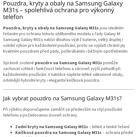
l
Pouzdra, kryty a obaly na Samsung Galaxy
á
M31s – spolehlivá ochrana pro výkonný
d
telefon
a
c
Pouzdra, kryty a obaly na Samsung Galaxy M31s
jsou ideálním
í
řešením pro ochranu tohoto oblíbeného modelu z řady Galaxy M.
p
Samsung Galaxy M31s nabízí dlouhou výdrž baterie, velký displej i
r
solidní výkon pro každodenní používání, proto se vyplatí chránit jej
v
kvalitním pouzdrem před pády, poškrábáním i běžným opotřebením.
k
y
Správně zvolené
pouzdro na Samsung Galaxy M31s
pomůže
v
zachovat vzhled i funkčnost telefonu a zároveň zvýší pohodlí při
ý
každodenním používání. V nabídce najdete lehké silikonové obaly,
p
odolnější hybridní kryty i elegantní knížková pouzdra.
i
s
u
Jak vybrat pouzdro na Samsung Galaxy M31s?
Při výběru doporučujeme zaměřit se především na styl používání
telefonu a požadovanou úroveň ochrany.
Zadní kryty na Samsung Galaxy M31s
– lehké a tenké řešení
Knížková pouzdra na Samsung Galaxy M31s
– ochrana přední