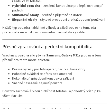
i zadní části telefonu
Hybridní pouzdra
– zesílená konstrukce pro lepší ochranu při
pádech
Silikonové obaly
– pružné a příjemné na dotek
Elegantní obaly
– stylové provedení pro každodenní používání
Každý typ pouzdra nabízí jiné výhody a záleží pouze na tom, zda
preferujete maximální ochranu nebo minimalistický vzhled.
Přesné zpracování a perfektní kompatibilita
Všechna
pouzdra a kryty na Samsung Galaxy M31s
jsou navržena
přesně pro tento model telefonu.
Přesné výřezy pro fotoaparát, tlačítka i konektory
Pohodlné ovládání telefonu bez omezení
Dokonalé přizpůsobení konstrukci zařízení
Snadné nasazení i sejmutí pouzdra
Pouzdro zachovává plnou funkčnost telefonu a pohodlný přístup ke
všem funkcím.