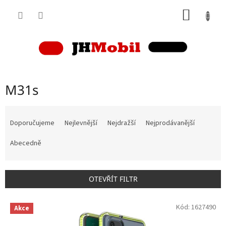
Přejít
NÁKUP
na
obsah
KOŠÍK
M31s
Ř
a
Doporučujeme
Nejlevnější
Nejdražší
Nejprodávanější
z
e
Abecedně
n
í
p
OTEVŘÍT FILTR
r
o
V
Kód:
1627490
d
Akce
ý
u
p