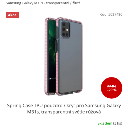
Samsung Galaxy M31s - transparentní / žlutá.
Kód:
1627486
Akce
77 Kč
–29 %
Spring Case TPU pouzdro / kryt pro Samsung Galaxy
M31s, transparentní světle růžová
Skladem
(1 ks)