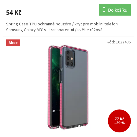
Do košíku
54 Kč
Spring Case TPU ochranné pouzdro / kryt pro mobilní telefon
Samsung Galaxy M31s - transparentní / světle růžová.
Kód:
1627485
Akce
77 Kč
–29 %