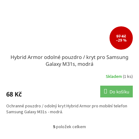
97 Kč
–29 %
Hybrid Armor odolné pouzdro / kryt pro Samsung
Galaxy M31s, modrá
Skladem
(1 ks)
Do košíku
68 Kč
Ochranné pouzdro / odolný kryt Hybrid Armor pro mobilní telefon
Samsung Galaxy M31s - modrá.
5
položek celkem
O
v