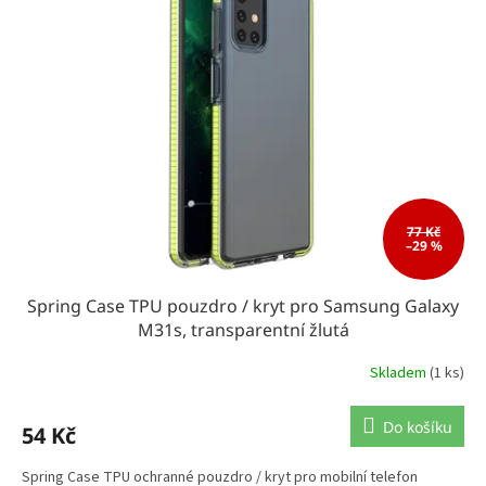
k
i
t
s
ů
p
r
o
d
u
k
t
ů
77 Kč
–29 %
Spring Case TPU pouzdro / kryt pro Samsung Galaxy
M31s, transparentní žlutá
Skladem
(1 ks)
Do košíku
54 Kč
Spring Case TPU ochranné pouzdro / kryt pro mobilní telefon