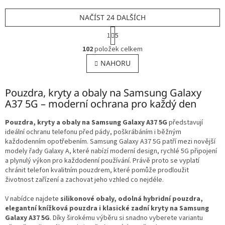
NAČÍST 24 DALŠÍCH
S
1
5
t
O
r
102
položek celkem
v
á
l
NAHORU
n
á
k
o
d
v
Pouzdra, kryty a obaly na Samsung Galaxy
a
á
c
A37 5G – moderní ochrana pro každý den
n
í
í
p
Pouzdra, kryty a obaly na Samsung Galaxy A37 5G
představují
r
ideální ochranu telefonu před pády, poškrábáním i běžným
v
každodenním opotřebením. Samsung Galaxy A37 5G patří mezi novější
k
modely řady Galaxy A, které nabízí moderní design, rychlé 5G připojení
y
a plynulý výkon pro každodenní používání. Právě proto se vyplatí
v
chránit telefon kvalitním pouzdrem, které pomůže prodloužit
ý
životnost zařízení a zachovat jeho vzhled co nejdéle.
p
i
V nabídce najdete
silikonové obaly, odolná hybridní pouzdra,
s
elegantní knížková pouzdra i klasické zadní kryty na Samsung
u
Galaxy A37 5G
. Díky širokému výběru si snadno vyberete variantu