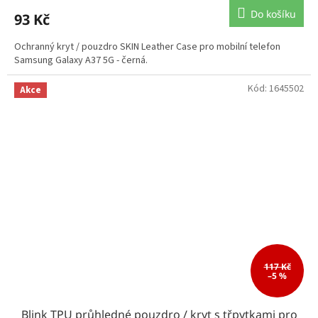
Do košíku
93 Kč
Ochranný kryt / pouzdro SKIN Leather Case pro mobilní telefon
Samsung Galaxy A37 5G - černá.
Kód:
1645502
Akce
117 Kč
–5 %
Blink TPU průhledné pouzdro / kryt s třpytkami pro