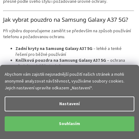
přesně podle svého stylu i požadované úrovně ochrany.
Jak vybrat pouzdro na Samsung Galaxy A37 5G?
Při výběru doporučujeme zaměřit se především na způsob používání
telefonu a požadovanou ochranu.
Zadní kryty na Samsung Galaxy A37 5G
– lehké a tenké
řešení pro běžné používání
Knížková pouzdra na Samsung Galaxy A37 5G
– ochrana
přední i zadní části telefonu
Hybridní pouzdra
– zesílené rohy a vyšší ochrana při pádech
Abychom vám zajistili nejsnadnější použití našich stránek a mohli
Silikonové obaly
– pružné, příjemné do ruky a dobře tlumí
anonymně analyzovat návštěvnost, využíváme soubory cookies.
nárazy
Jejich nastavení upravíte odkazem „Nastavení“.
Elegantní obaly
– stylový vzhled vhodný do práce i na běžné
nošení
Nastavení
Každý typ pouzdra nabízí jiné výhody a záleží jen na tom, zda
preferujete maximální ochranu, tenké provedení nebo elegantní
design.
Souhlasím
Přesné zpracování a perfektní kompatibilita