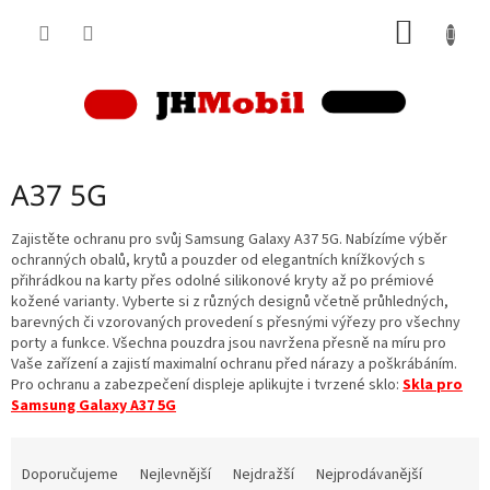
Přejít
NÁKUP
na
obsah
KOŠÍK
A37 5G
Zajistěte ochranu pro svůj Samsung Galaxy A37 5G. Nabízíme výběr
ochranných obalů, krytů a pouzder od elegantních knížkových s
přihrádkou na karty přes odolné silikonové kryty až po prémiové
kožené varianty. Vyberte si z různých designů včetně průhledných,
barevných či vzorovaných provedení s přesnými výřezy pro všechny
porty a funkce. Všechna pouzdra jsou navržena přesně na míru pro
Vaše zařízení a zajistí maximalní ochranu před nárazy a poškrábáním.
Pro ochranu a zabezpečení displeje aplikujte i tvrzené sklo:
Skla pro
Samsung Galaxy A37 5G
Ř
a
Doporučujeme
Nejlevnější
Nejdražší
Nejprodávanější