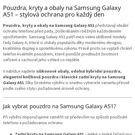
v
l
Pouzdra, kryty a obaly na Samsung Galaxy
á
A51 – stylová ochrana pro každý den
d
a
Pouzdra, kryty a obaly na Samsung Galaxy A51
představují ideální
c
ochranu telefonu před pády, poškrábáním i běžným každodenním
í
opotřebením. Samsung Galaxy A51 patří mezi velmi oblíbené modely
p
řady Galaxy A, které si získaly popularitu díky modernímu designu,
r
kvalitnímu displeji a spolehlivému výkonu. Právě proto se vyplatí chránit
v
telefon kvalitním pouzdrem, které pomůže prodloužit životnost
k
zařízení a zachovat jeho vzhled co nejdéle.
y
v
V nabídce najdete
silikonové obaly, odolná hybridní pouzdra,
ý
elegantní knížková pouzdra i klasické zadní kryty na Samsung
p
Galaxy A51
. Díky širokému výběru si snadno vyberete variantu přesně
i
podle svého stylu i požadované úrovně ochrany.
s
u
Jak vybrat pouzdro na Samsung Galaxy A51?
Při výběru doporučujeme zaměřit se především na způsob používání
telefonu a požadovanou ochranu.
Zadní kryty na Samsung Galaxy A51
– lehké a tenké řešení pro