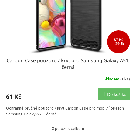
87 Kč
–29 %
Carbon Case pouzdro / kryt pro Samsung Galaxy A51,
černá
Skladem
(1 ks)
Do košíku
61 Kč
Ochranné pružné pouzdro / kryt Carbon Case pro mobilní telefon
Samsung Galaxy A51 - černé.
3
položek celkem
O