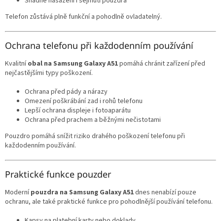
Snadné nasazení i sejmutí pouzdra
Telefon zůstává plně funkční a pohodlně ovladatelný.
Ochrana telefonu při každodenním používání
Kvalitní
obal na Samsung Galaxy A51
pomáhá chránit zařízení před
nejčastějšími typy poškození.
Ochrana před pády a nárazy
Omezení poškrábání zad i rohů telefonu
Lepší ochrana displeje i fotoaparátu
Ochrana před prachem a běžnými nečistotami
Pouzdro pomáhá snížit riziko drahého poškození telefonu při
každodenním používání.
Praktické funkce pouzder
Moderní
pouzdra na Samsung Galaxy A51
dnes nenabízí pouze
ochranu, ale také praktické funkce pro pohodlnější používání telefonu.
Kapsy na platební karty nebo doklady