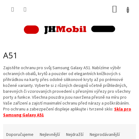
Přejít
NÁKUP
na
obsah
KOŠÍK
A51
Zajistěte ochranu pro svůj Samsung Galaxy A51. Nabízíme výběr
ochranných obalů, krytů a pouzder od elegantních knížkových s
přihrádkou na karty přes odolné silikonové kryty až po prémiové
kožené varianty. Vyberte si z různých designů včetně průhledných,
barevných či vzorovaných provedení s přesnými výřezy pro všechny
porty a funkce. Všechna pouzdra jsou navržena přesně na míru pro
Vaše zařízení a zajistí maximalní ochranu před nárazy a poškrábáním.
Pro ochranu a zabezpečení displeje aplikujte i tvrzené sklo:
Skla pro
Samsung Galaxy A51
Ř
a
Doporučujeme
Nejlevnější
Nejdražší
Nejprodávanější