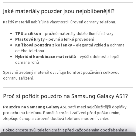
Jaké materiály pouzder jsou nejoblíbenější?
Každý materiál nabízí jiné vlastnosti i úroveň ochrany telefonu.
TPU a silikon
– pružné materiály dobře tlumící nárazy
Plastové kryty
– pevné a lehké provedení
Knížková pouzdra z koženky
– elegantní vzhled a ochrana
celého telefonu
Hybridní kombinace materiálů
– vyšší odolnost a lepší
ochrana rohů
Správně zvolený materiál ovlivňuje komfort používání i celkovou
ochranu zařízení.
Proč si pořídit pouzdro na Samsung Galaxy A51?
Pouzdro na Samsung Galaxy A51
patří mezi nejdůležitější doplňky
pro ochranu telefonu. Pomáhá chránit zařízení před poškozením,
zlepšuje úchop a zároveň dodává telefonu moderní vzhled.
Pokud chcete svůj telefon chránit před každodenním opotřebením a
zároveň mu dodat styl, kvalitní
kryt nebo obal na Samsung Galaxy