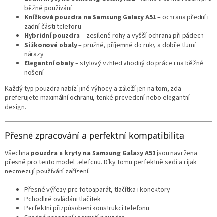
běžné používání
Knížková pouzdra na Samsung Galaxy A51
– ochrana přední i
zadní části telefonu
Hybridní pouzdra
– zesílené rohy a vyšší ochrana při pádech
Silikonové obaly
– pružné, příjemné do ruky a dobře tlumí
nárazy
Elegantní obaly
– stylový vzhled vhodný do práce i na běžné
nošení
Každý typ pouzdra nabízí jiné výhody a záleží jen na tom, zda
preferujete maximální ochranu, tenké provedení nebo elegantní
design.
Přesné zpracování a perfektní kompatibilita
Všechna
pouzdra a kryty na Samsung Galaxy A51
jsou navržena
přesně pro tento model telefonu. Díky tomu perfektně sedí a nijak
neomezují používání zařízení.
Přesné výřezy pro fotoaparát, tlačítka i konektory
Pohodlné ovládání tlačítek
Perfektní přizpůsobení konstrukci telefonu