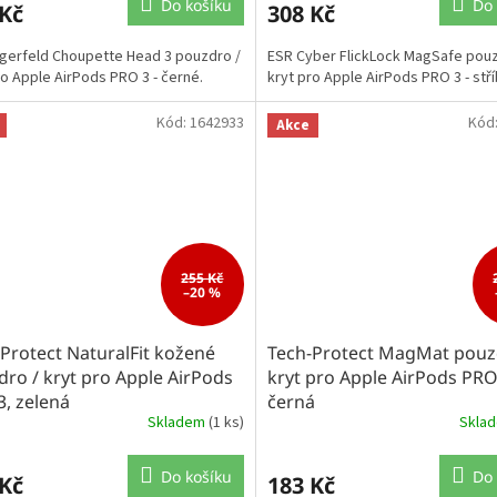
Do košíku
Do 
 Kč
308 Kč
agerfeld Choupette Head 3 pouzdro /
ESR Cyber FlickLock MagSafe pouz
ro Apple AirPods PRO 3 - černé.
kryt pro Apple AirPods PRO 3 - stří
Kód:
1642933
Kód
Akce
255 Kč
–20 %
Protect NaturalFit kožené
Tech-Protect MagMat pouz
ro / kryt pro Apple AirPods
kryt pro Apple AirPods PRO
, zelená
černá
Skladem
(1 ks)
Skla
Do košíku
Do 
 Kč
183 Kč