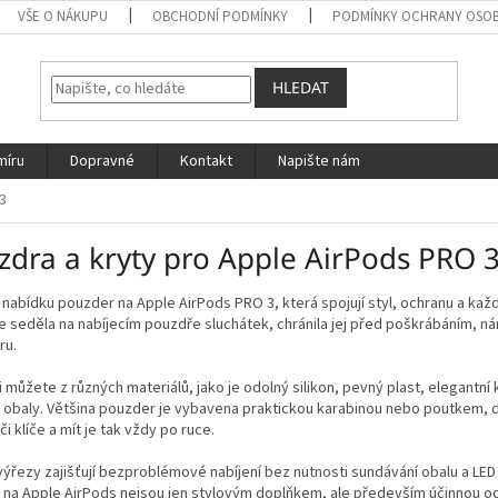
VŠE O NÁKUPU
OBCHODNÍ PODMÍNKY
PODMÍNKY OCHRANY OSOB
HLEDAT
míru
Dopravné
Kontakt
Napište nám
3
zdra a kryty pro Apple AirPods PRO 
nabídku pouzder na Apple AirPods PRO 3, která spojují styl, ochranu a každ
 seděla na nabíjecím pouzdře sluchátek, chránila jej před poškrábáním, ná
ru.
i můžete z různých materiálů, jako je odolný silikon, pevný plast, elegan
 obaly. Většina pouzder je vybavena praktickou karabinou nebo poutkem, 
či klíče a mít je tak vždy po ruce.
ýřezy zajišťují bezproblémové nabíjení bez nutnosti sundávání obalu a LED 
 na Apple AirPods nejsou jen stylovým doplňkem, ale především účinnou o