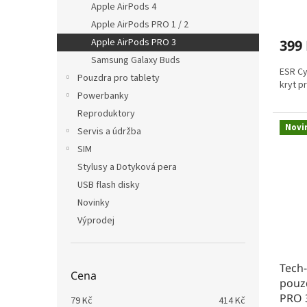
Apple AirPods 4
Apple AirPods PRO 1 / 2
Apple AirPods PRO 3
399
Samsung Galaxy Buds
ESR Cy
Pouzdra pro tablety
kryt p
Powerbanky
Reproduktory
Novi
Servis a údržba
SIM
Stylusy a Dotyková pera
USB flash disky
Novinky
Výprodej
Tech-
Cena
pouzd
PRO 
79
Kč
414
Kč