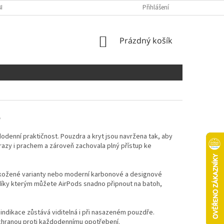
NÍCH ÚDAJŮ
COOKIES
Přihlášení
NÁKUPNÍ
Prázdný košík
KOŠÍK
3
odenní praktičnost. Pouzdra a kryt jsou navržena tak, aby
razy i prachem a zároveň zachovala plný přístup ke
tní kožené varianty nebo moderní karbonové a designové
díky kterým můžete AirPods snadno připnout na batoh,
indikace zůstává viditelná i při nasazeném pouzdře.
chranou proti každodennímu opotřebení.