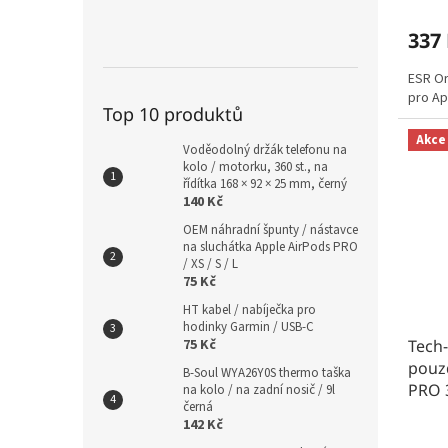
337
ESR Or
pro Ap
Top 10 produktů
Akce
Voděodolný držák telefonu na
kolo / motorku, 360 st., na
řídítka 168 × 92 × 25 mm, černý
140 Kč
OEM náhradní špunty / nástavce
na sluchátka Apple AirPods PRO
/ XS / S / L
75 Kč
HT kabel / nabíječka pro
hodinky Garmin / USB-C
Tech
75 Kč
pouzd
B-Soul WYA26Y0S thermo taška
PRO 3
na kolo / na zadní nosič / 9l
černá
142 Kč