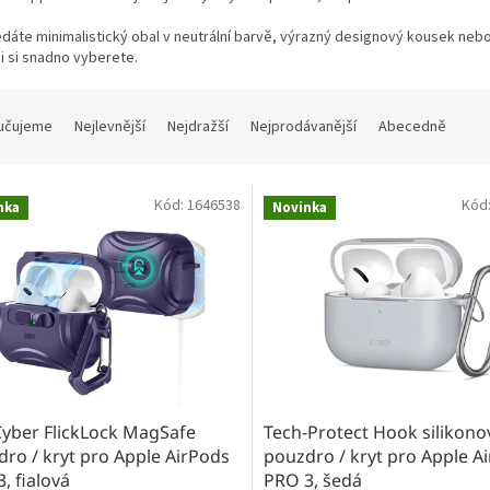
edáte minimalistický obal v neutrální barvě, výrazný designový kousek nebo 
i si snadno vyberete.
učujeme
Nejlevnější
Nejdražší
Nejprodávanější
Abecedně
Kód:
1646538
Kód
nka
Novinka
Cyber FlickLock MagSafe
Tech-Protect Hook silikono
ro / kryt pro Apple AirPods
pouzdro / kryt pro Apple A
, fialová
PRO 3, šedá