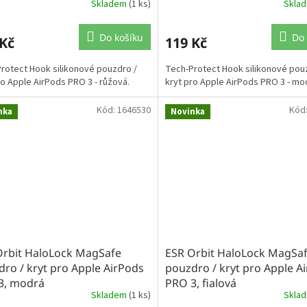
Skladem
(1 ks)
Skla
Do košíku
Do 
 Kč
119 Kč
rotect Hook silikonové pouzdro /
Tech-Protect Hook silikonové pou
ro Apple AirPods PRO 3 - růžová.
kryt pro Apple AirPods PRO 3 - mo
Kód:
1646530
Kód
nka
Novinka
Orbit HaloLock MagSafe
ESR Orbit HaloLock MagSa
ro / kryt pro Apple AirPods
pouzdro / kryt pro Apple A
3, modrá
PRO 3, fialová
Skladem
(1 ks)
Skla