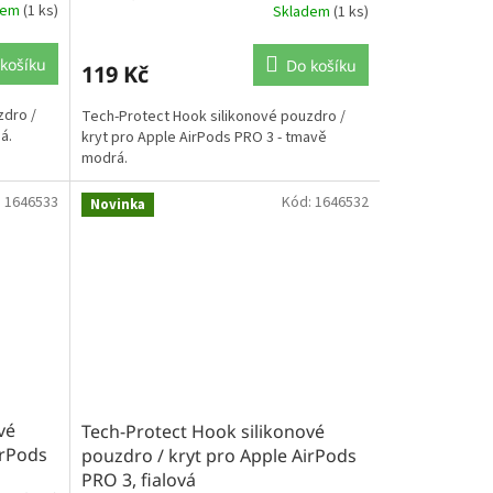
dem
(1 ks)
Skladem
(1 ks)
košíku
Do košíku
119 Kč
zdro /
Tech-Protect Hook silikonové pouzdro /
á.
kryt pro Apple AirPods PRO 3 - tmavě
modrá.
:
1646533
Kód:
1646532
Novinka
vé
Tech-Protect Hook silikonové
irPods
pouzdro / kryt pro Apple AirPods
PRO 3, fialová