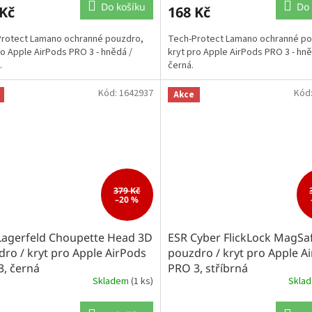
Do košíku
Do 
 Kč
168 Kč
rotect Lamano ochranné pouzdro,
Tech-Protect Lamano ochranné po
ro Apple AirPods PRO 3 - hnědá /
kryt pro Apple AirPods PRO 3 - hně
.
černá.
Kód:
1642937
Kód
Akce
379 Kč
–20 %
 Lagerfeld Choupette Head 3D
ESR Cyber FlickLock MagSa
ro / kryt pro Apple AirPods
pouzdro / kryt pro Apple A
3, černá
PRO 3, stříbrná
Skladem
(1 ks)
Skla