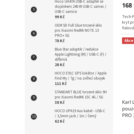
Hoco UA47A USB-C adaptér se
168
stojánkem 240 W USB-C samec /
USB-C samice
Tech-P
99 Kč
kryt p
OEM 5D Full Glue tvrzené sklo
fialová
pro Xiaomi RedMi NOTE 13
PRO+ 5G
Akce
78 Kč
Blue Star adaptér / redukce
Apple Lightning (M) / USB-C (F) /
stříbrná
28 Kč
HOCO E91C GPS lokátor / Apple
Find My / 7g / na zvířecí obojek
111 Kč
STANDART BLUE tvrzené sklo 9H
pro Xiaomi RedMi 15C 4G / 5G
Karl
38 Kč
pouzd
HOCO UPA19 Aux kabel - USB-C
PRO 
/ 3,5mm jack / 1m / černý
62 Kč