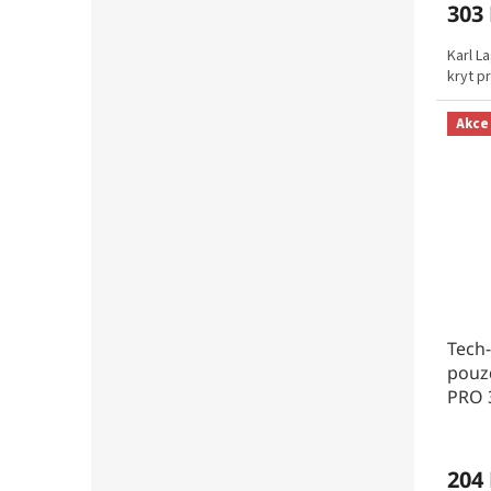
303
Karl L
kryt p
Akce
Tech-
pouzd
PRO 3
204