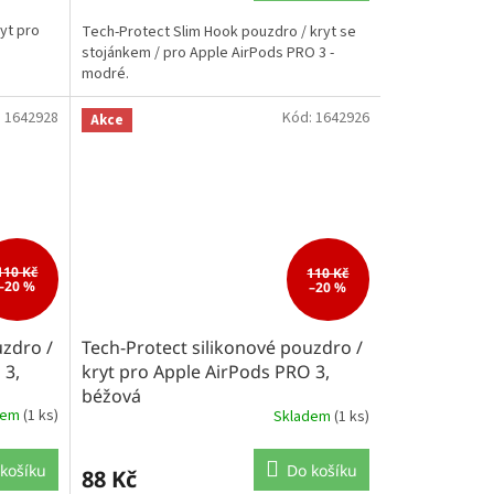
yt pro
Tech-Protect Slim Hook pouzdro / kryt se
stojánkem / pro Apple AirPods PRO 3 -
modré.
:
1642928
Kód:
1642926
Akce
110 Kč
110 Kč
–20 %
–20 %
uzdro /
Tech-Protect silikonové pouzdro /
 3,
kryt pro Apple AirPods PRO 3,
béžová
dem
(1 ks)
Skladem
(1 ks)
košíku
Do košíku
88 Kč