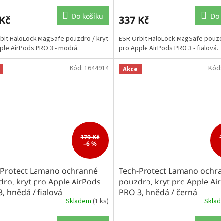
Do košíku
Do 
 Kč
337 Kč
bit HaloLock MagSafe pouzdro / kryt
ESR Orbit HaloLock MagSafe pouzd
ple AirPods PRO 3 - modrá.
pro Apple AirPods PRO 3 - fialová.
Kód:
1644914
Kód
Akce
179 Kč
–6 %
-Protect Lamano ochranné
Tech-Protect Lamano ochr
ro, kryt pro Apple AirPods
pouzdro, kryt pro Apple Ai
, hnědá / fialová
PRO 3, hnědá / černá
Skladem
(1 ks)
Skla