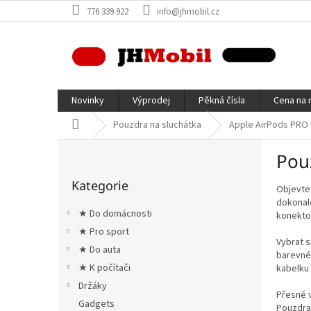
Přejít
776 339 922
info@jhmobil.cz
na
obsah
Novinky
Výprodej
Pěkná čísla
Cena na 
Domů
Pouzdra na sluchátka
Apple AirPods PRO 
P
Pou
o
Přeskočit
s
Kategorie
kategorie
Objevte 
t
dokonale
r
★ Do domácnosti
konekto
a
★ Pro sport
n
Vybrat s
★ Do auta
n
barevné
í
★ K počítači
kabelku 
p
Držáky
Přesné v
a
Gadgets
Pouzdra