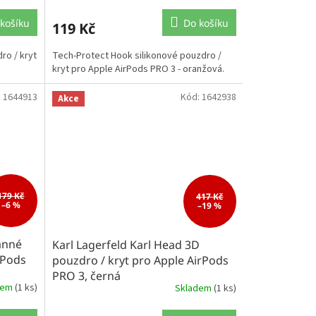
košíku
Do košíku
119 Kč
ro / kryt
Tech-Protect Hook silikonové pouzdro /
kryt pro Apple AirPods PRO 3 - oranžová.
:
1644913
Kód:
1642938
Akce
179 Kč
417 Kč
–6 %
–19 %
anné
Karl Lagerfeld Karl Head 3D
rPods
pouzdro / kryt pro Apple AirPods
PRO 3, černá
dem
(1 ks)
Skladem
(1 ks)