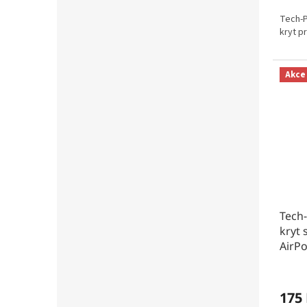
Tech-P
kryt p
Akce
Tech-
kryt 
AirPo
175