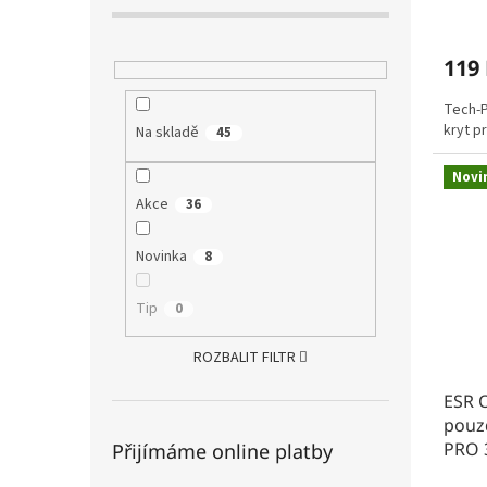
119
Tech-P
kryt p
Na skladě
45
Novi
Akce
36
Novinka
8
Tip
0
ROZBALIT FILTR
ESR 
pouzd
PRO 
Přijímáme online platby