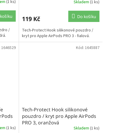
dem
(1 ks)
Skladem
(1 ks)
košíku
Do košíku
119 Kč
zdro /
Tech-Protect Hook silikonové pouzdro /
drá.
kryt pro Apple AirPods PRO 3 - fialová.
:
1646529
Kód:
1645887
fe
Tech-Protect Hook silikonové
irPods
pouzdro / kryt pro Apple AirPods
PRO 3, oranžová
dem
(1 ks)
Skladem
(1 ks)