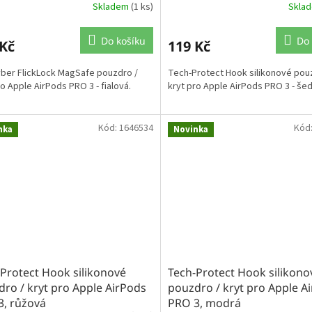
Skladem
(1 ks)
Skla
Do košíku
Do 
 Kč
119 Kč
ber FlickLock MagSafe pouzdro /
Tech-Protect Hook silikonové pou
ro Apple AirPods PRO 3 - fialová.
kryt pro Apple AirPods PRO 3 - šed
Kód:
1646534
Kód
nka
Novinka
Protect Hook silikonové
Tech-Protect Hook silikono
ro / kryt pro Apple AirPods
pouzdro / kryt pro Apple A
3, růžová
PRO 3, modrá