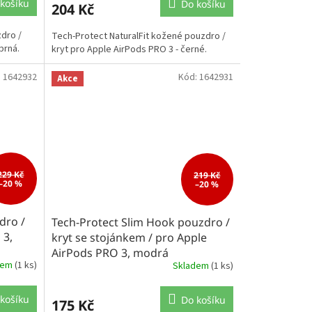
košíku
Do košíku
204 Kč
dro /
Tech-Protect NaturalFit kožené pouzdro /
brná.
kryt pro Apple AirPods PRO 3 - černé.
:
1642932
Kód:
1642931
Akce
229 Kč
219 Kč
–20 %
–20 %
dro /
Tech-Protect Slim Hook pouzdro /
 3,
kryt se stojánkem / pro Apple
AirPods PRO 3, modrá
dem
(1 ks)
Skladem
(1 ks)
košíku
Do košíku
175 Kč