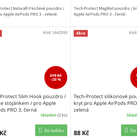
rotect NaturalFit kožené pouzdro /
Tech-Protect MagMat pouzdro / kr
ro Apple AirPods PRO 3 - zelené.
Apple AirPods PRO 3 - černé.
Kód:
1642930
Kód
Akce
219 Kč
–20 %
Protect Slim Hook pouzdro /
Tech-Protect silikonové po
se stojánkem / pro Apple
kryt pro Apple AirPods PRO
ds PRO 3, černá
zelená
Skladem
(2 ks)
Skla
Do košíku
Do 
 Kč
88 Kč