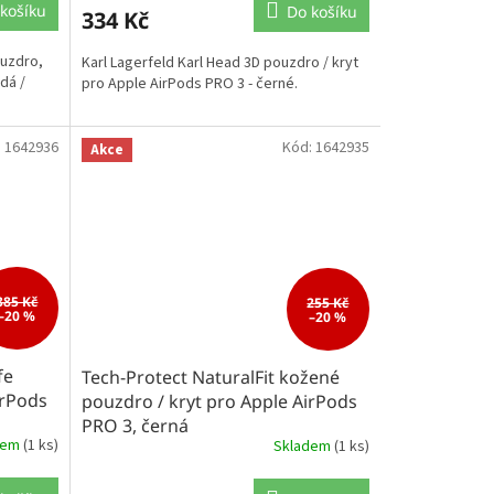
košíku
Do košíku
334 Kč
uzdro,
Karl Lagerfeld Karl Head 3D pouzdro / kryt
dá /
pro Apple AirPods PRO 3 - černé.
:
1642936
Kód:
1642935
Akce
385 Kč
255 Kč
–20 %
–20 %
fe
Tech-Protect NaturalFit kožené
irPods
pouzdro / kryt pro Apple AirPods
PRO 3, černá
dem
(1 ks)
Skladem
(1 ks)