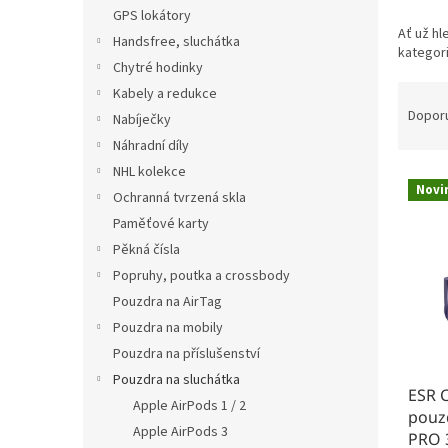
n
GPS lokátory
e
Ať už hl
Handsfree, sluchátka
l
kategori
Chytré hodinky
Ř
Kabely a redukce
a
Dopor
Nabíječky
z
Náhradní díly
e
NHL kolekce
V
n
Novi
ý
í
Ochranná tvrzená skla
p
p
Paměťové karty
i
r
Pěkná čísla
s
o
Popruhy, poutka a crossbody
p
d
Pouzdra na AirTag
r
u
Pouzdra na mobily
o
k
d
t
Pouzdra na příslušenství
u
ů
Pouzdra na sluchátka
ESR 
k
Apple AirPods 1 / 2
pouzd
t
Apple AirPods 3
PRO 3
ů