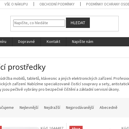
VŠE O NÁKUPU
OBCHODNÍ PODMÍNKY
PODMÍNKY OCHRANY OSOB
HLEDAT
míru
Dopravné
Kontakt
Napište nám
ící prostředky
 údržba mobilů, tabletů, klávesnic a jiných elektronických zařízení. Profesio
ických zařízení. Nabízíme specializované čistící soupravy a sety, antistati
 jsou pečlivě vybrány pro bezpečné čištění a základní servisní úkony.
učujeme
Nejlevnější
Nejdražší
Nejprodávanější
Abecedně
Kód:
1644487
Kód
Akce