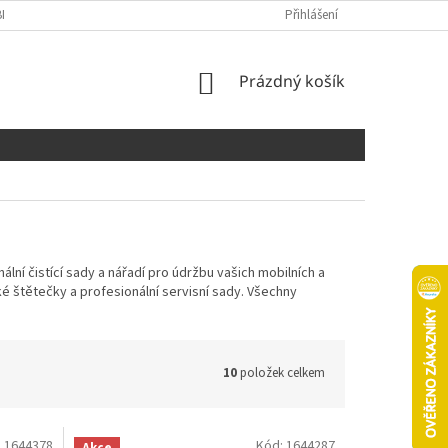
NÍCH ÚDAJŮ
COOKIES
Přihlášení
NÁKUPNÍ
Prázdný košík
KOŠÍK
nální čistící sady a nářadí pro údržbu vašich mobilních a
cké štětečky a profesionální servisní sady. Všechny
10
položek celkem
:
1644378
Kód:
1644287
Akce