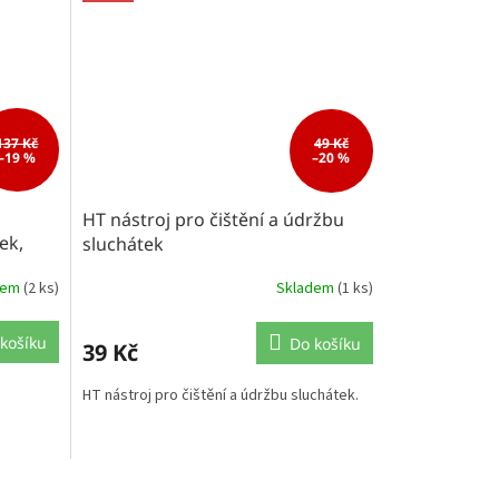
137 Kč
49 Kč
–19 %
–20 %
HT nástroj pro čištění a údržbu
ek,
sluchátek
dem
(2 ks)
Skladem
(1 ks)
košíku
Do košíku
39 Kč
HT nástroj pro čištění a údržbu sluchátek.