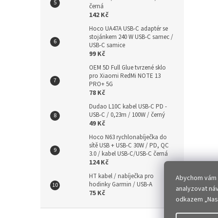
černá
142 Kč
Hoco UA47A USB-C adaptér se
stojánkem 240 W USB-C samec /
USB-C samice
99 Kč
OEM 5D Full Glue tvrzené sklo
pro Xiaomi RedMi NOTE 13
PRO+ 5G
78 Kč
Dudao L10C kabel USB-C PD -
USB-C / 0,23m / 100W / černý
49 Kč
Hoco N63 rychlonabíječka do
sítě USB + USB-C 30W / PD, QC
3.0 / kabel USB-C/USB-C černá
124 Kč
HT kabel / nabíječka pro
Abychom vám za
hodinky Garmin / USB-A
analyzovat ná
75 Kč
odkazem „Nast
Z