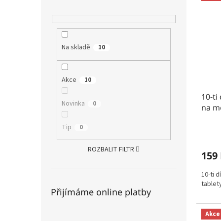
Na skladě
10
Akce
10
10-ti
Novinka
0
na mo
Tip
0
ROZBALIT FILTR
159
10-ti d
tablet
Přijímáme online platby
Akce