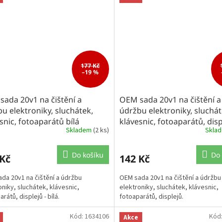
177 Kč
–19 %
ada 20v1 na čištění a
OEM sada 20v1 na čištění a
u elektroniky, sluchátek,
údržbu elektroniky, sluchát
snic, fotoaparátů bílá
klávesnic, fotoaparátů, disp
Skladem
(2 ks)
Skla
Do košíku
Do 
 Kč
142 Kč
da 20v1 na čištění a údržbu
OEM sada 20v1 na čištění a údržbu
oniky, sluchátek, klávesnic,
elektroniky, sluchátek, klávesnic,
rátů, displejů - bílá.
fotoaparátů, displejů.
Kód:
1634106
Kód
Akce