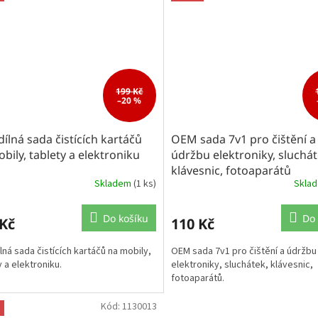
199 Kč
–20 %
 dílná sada čistících kartáčů
OEM sada 7v1 pro čištění a
bily, tablety a elektroniku
údržbu elektroniky, sluchát
klávesnic, fotoaparátů
Skladem
(1 ks)
Skla
Do košíku
Do 
 Kč
110 Kč
ílná sada čistících kartáčů na mobily,
OEM sada 7v1 pro čištění a údržbu
y a elektroniku.
elektroniky, sluchátek, klávesnic,
fotoaparátů.
Kód:
1130013