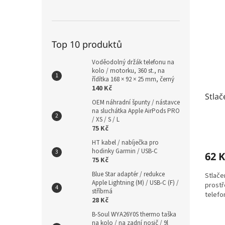
Top 10 produktů
Voděodolný držák telefonu na
kolo / motorku, 360 st., na
řídítka 168 × 92 × 25 mm, černý
140 Kč
Stlač
OEM náhradní špunty / nástavce
na sluchátka Apple AirPods PRO
/ XS / S / L
75 Kč
HT kabel / nabíječka pro
hodinky Garmin / USB-C
62 K
75 Kč
Blue Star adaptér / redukce
Stlače
Apple Lightning (M) / USB-C (F) /
prostř
stříbrná
telefon
28 Kč
B-Soul WYA26Y0S thermo taška
na kolo / na zadní nosič / 9l