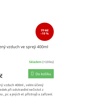
77 Kč
–19 %
ený vzduch ve spreji 400ml
Skladem
(>10 ks)
Do košíku
č
ný vzduch 400ml , velmi účinný
edek při odstranění nečistot z
u , pc a jiných el. přístrojů a zařízení.
O