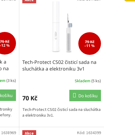
75 Kč
79 Kč
–12 %
–11 %
k a
Tech-Protect CS02 čisticí sada na
ro na
sluchátka a elektroniku 3v1
dem
(3 ks)
Skladem
(5 ks)
košíku
Do košíku
70 Kč
ktroniky
Tech-Protect CS02 čisticí sada na sluchátka
lefony.
a elektroniku 3v1.
:
1638969
Kód:
1634399
Akce