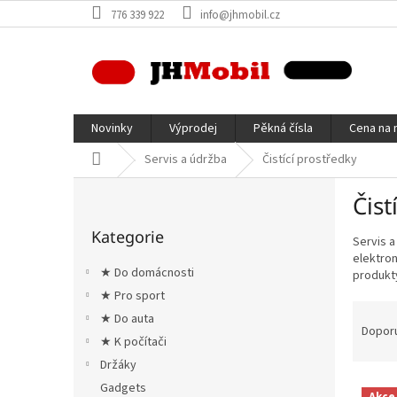
Přejít
776 339 922
info@jhmobil.cz
na
obsah
Novinky
Výprodej
Pěkná čísla
Cena na 
Domů
Servis a údržba
Čistící prostředky
P
Čist
o
Přeskočit
s
Kategorie
kategorie
Servis a
t
elektron
r
★ Do domácnosti
produkty
a
★ Pro sport
n
Ř
★ Do auta
n
a
Dopor
í
★ K počítači
z
p
e
Držáky
a
V
n
Gadgets
Akce