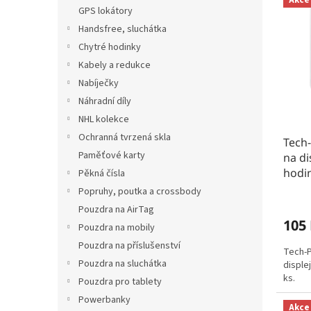
n
ý
í
GPS lokátory
e
p
p
Handsfree, sluchátka
l
i
r
Chytré hodinky
s
o
Kabely a redukce
p
d
r
u
Nabíječky
o
k
Náhradní díly
d
t
NHL kolekce
u
ů
Ochranná tvrzená skla
Tech-
k
Paměťové karty
na di
t
hodin
ů
Pěkná čísla
Popruhy, poutka a crossbody
Pouzdra na AirTag
105
Pouzdra na mobily
Pouzdra na příslušenství
Tech-P
Pouzdra na sluchátka
disple
ks.
Pouzdra pro tablety
Powerbanky
Akce