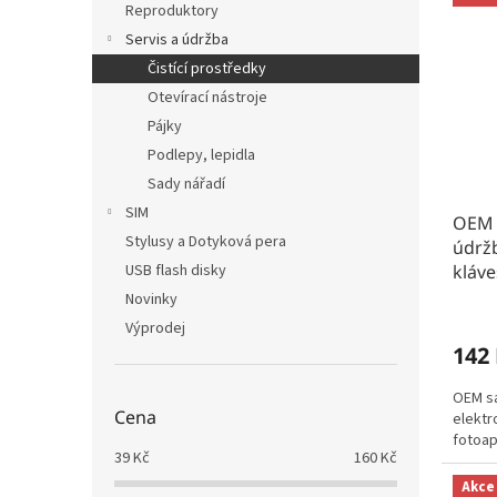
Reproduktory
Servis a údržba
Čistící prostředky
Otevírací nástroje
Pájky
Podlepy, lepidla
Sady nářadí
SIM
OEM s
Stylusy a Dotyková pera
údržb
kláve
USB flash disky
Novinky
Výprodej
142
OEM sa
Cena
elektr
fotoapa
39
Kč
160
Kč
Akce