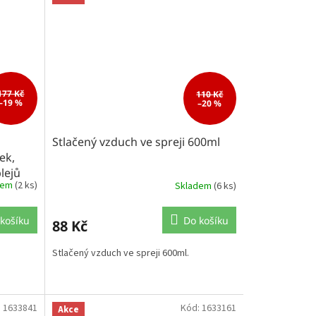
177 Kč
110 Kč
–19 %
–20 %
Stlačený vzduch ve spreji 600ml
ek,
lejů
dem
(2 ks)
Skladem
(6 ks)
košíku
Do košíku
88 Kč
Stlačený vzduch ve spreji 600ml.
:
1633841
Kód:
1633161
Akce