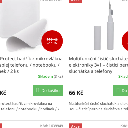
119 Kč
–11 %
Protect hadřík z mikrovlákna
Multifunkční čistič slucháte
splej telefonu / notebooku /
elektroniky 3v1 – čisticí pe
ek / 2 ks
sluchátka a telefony
Skladem
(3 ks)
Skla
Do košíku
Do 
 Kč
66 Kč
rotect hadřík z mikrovlákna na
Multifunkční čistič sluchátek a ele
j telefonu / notebooku / hodinek / 2
3v1 – čisticí pero na sluchátka a te
Kód:
1639949
Kód
Akce