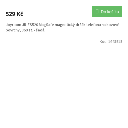
Do košíku
529 Kč
Joyroom JR-ZS520 MagSafe magnetický držák telefonu na kovové
povrchy, 360 st. - šedá.
Kód:
1645918