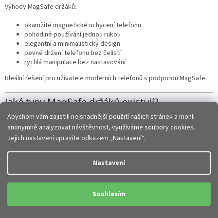
Výhody MagSafe držáků:
okamžité magnetické uchycení telefonu
pohodlné používání jednou rukou
elegantní a minimalistický design
pevné držení telefonu bez čelistí
rychlá manipulace bez nastavování
Ideální řešení pro uživatele moderních telefonů s podporou MagSafe.
Jaké typy MagSafe držáků existují?
Abychom vám zajistili nejsnadnější použití našich stránek a mohli
V nabídce najdete různé varianty podle způsobu použití:
anonymně analyzovat návštěvnost, využíváme soubory cookies.
Jejich nastavení upravíte odkazem „Nastavení“.
MagSafe držáky do auta
držáky do ventilace
MagSafe držáky na palubní desku
Nastavení
držáky s přísavkou
stolní MagSafe stojánky
MagSafe držáky s bezdrátovým nabíjením
Souhlasím
Každý typ nabízí jinou kombinaci flexibility, komfortu a funkcí.