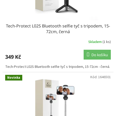
t
ů
Tech-Protect L02S Bluetooth selfie tyč s tripodem, 15-
72cm, černá
Skladem
(1 ks)
Do košíku
349 Kč
Tech-Protect L02S Bluetooth selfie tyč s tripodem, 15-72cm - černá.
Kód:
1646501
Novinka