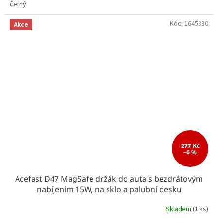
černý.
Kód:
1645330
Akce
277 Kč
–6 %
Acefast D47 MagSafe držák do auta s bezdrátovým
nabíjením 15W, na sklo a palubní desku
Skladem
(1 ks)