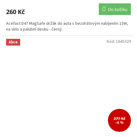
Do košíku
260 Kč
Acefast D47 MagSafe držák do auta s bezdrátovým nabíjením 15W,
na sklo a palubní desku - černý.
Kód:
1645329
Akce
277 Kč
–6 %