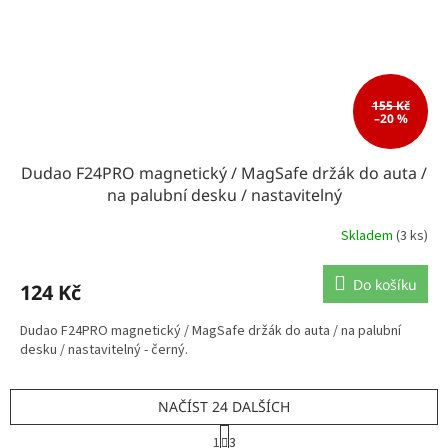
155 Kč
–20 %
Dudao F24PRO magnetický / MagSafe držák do auta /
na palubní desku / nastavitelný
Skladem
(3 ks)
Do košíku
124 Kč
Dudao F24PRO magnetický / MagSafe držák do auta / na palubní
desku / nastavitelný - černý.
NAČÍST 24 DALŠÍCH
S
1
3