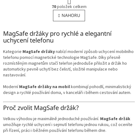
t
O
r
70
položek celkem
v
á
l
NAHORU
n
á
k
o
d
v
MagSafe držáky pro rychlé a elegantní
a
á
c
uchycení telefonu
n
í
í
p
Kategorie
MagSafe držáky
nabízí moderní způsob uchycení mobilního
r
telefonu pomocí magnetické technologie MagSafe. Díky přesně
v
rozmístěným magnetům stačí telefon jednoduše přiložit a držák ho
k
automaticky pevně uchytí bez čelistí, složité manipulace nebo
y
nastavování.
v
ý
Moderní
MagSafe držáky na mobil
kombinují pohodlí, minimalistický
p
design a rychlé používání doma, v kanceláři i během cestování autem.
i
s
Proč zvolit MagSafe držák?
u
Velkou výhodou je maximálně jednoduché používání.
MagSafe držák
umožňuje rychlé uchycení i sejmutí telefonu jednou rukou, což oceníte
při řízení, práci i běžném používání telefonu během dne.