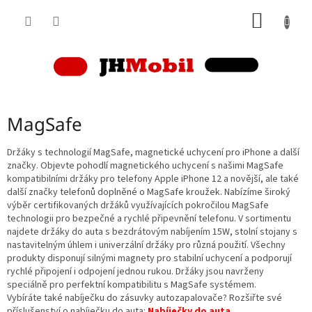
Přejít
NÁKUP
na
obsah
KOŠÍK
MagSafe
Držáky s technologií MagSafe, magnetické uchycení pro iPhone a další
značky. Objevte pohodlí magnetického uchycení s našimi MagSafe
kompatibilními držáky pro telefony Apple iPhone 12 a novější, ale také
další značky telefonů doplněné o MagSafe kroužek. Nabízíme široký
výběr certifikovaných držáků využívajících pokročilou MagSafe
technologii pro bezpečné a rychlé připevnění telefonu. V sortimentu
najdete držáky do auta s bezdrátovým nabíjením 15W, stolní stojany s
nastavitelným úhlem i univerzální držáky pro různá použití. Všechny
produkty disponují silnými magnety pro stabilní uchycení a podporují
rychlé připojení i odpojení jednou rukou. Držáky jsou navrženy
speciálně pro perfektní kompatibilitu s MagSafe systémem.
Vybíráte také nabíječku do zásuvky autozapalovače? Rozšiřte své
příslušenství o nabíječku do auta:
Nabíječky do auta