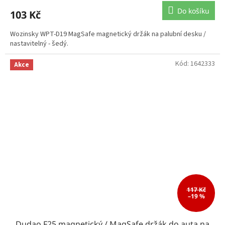
Do košíku
103 Kč
Wozinsky WPT-D19 MagSafe magnetický držák na palubní desku /
nastavitelný - šedý.
Kód:
1642333
Akce
117 Kč
–19 %
Dudao F25 magnetický / MagSafe držák do auta na