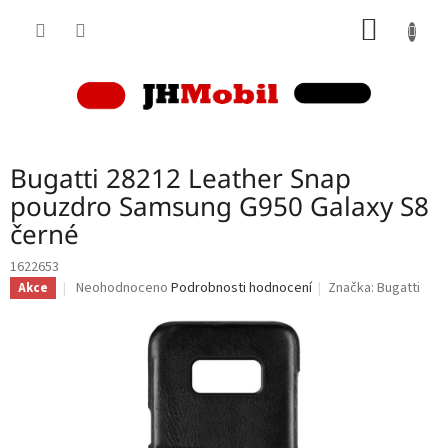
Přejít
NÁKUP
na
obsah
KOŠÍK
Bugatti 28212 Leather Snap
pouzdro Samsung G950 Galaxy S8
černé
1622653
Průměrné
Neohodnoceno
Podrobnosti hodnocení
Značka:
Bugatti
Akce
hodnocení
produktu
je
0,0
z
5
hvězdiček.