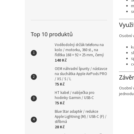
s
m
s
Využi
Top 10 produktů
Osobní v
Voděodolný držák telefonu na
k
kolo / motorku, 360 st., na
s
řídítka 168 × 92 × 25 mm, černý
s
140 Kč
c
OEM náhradní špunty / nástavce
na sluchátka Apple AirPods PRO
Závě
/ XS / S / L
75 Kč
Osobní v
HT kabel / nabíječka pro
jednodu
hodinky Garmin / USB-C
75 Kč
Blue Star adaptér / redukce
Apple Lightning (M) / USB-C (F) /
stříbrná
28 Kč