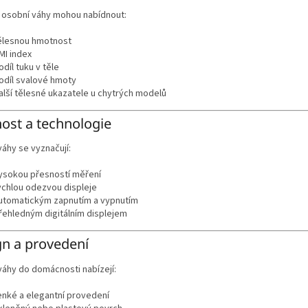
 osobní váhy mohou nabídnout:
ělesnou hmotnost
MI index
odíl tuku v těle
odíl svalové hmoty
alší tělesné ukazatele u chytrých modelů
ost a technologie
 váhy se vyznačují:
ysokou přesností měření
ychlou odezvou displeje
utomatickým zapnutím a vypnutím
řehledným digitálním displejem
n a provedení
váhy do domácnosti nabízejí:
enké a elegantní provedení