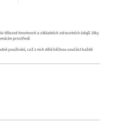
u tělesné hmotnosti a základních zdravotních údajů. Díky
omácím prostředí.
adné používání, což z nich dělá běžnou součást každé