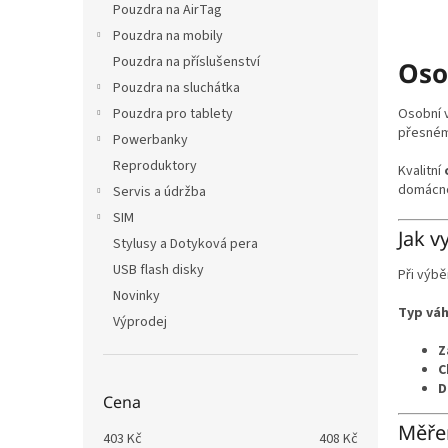
Pouzdra na AirTag
Pouzdra na mobily
Pouzdra na příslušenství
Oso
Pouzdra na sluchátka
Osobní v
Pouzdra pro tablety
přesném
Powerbanky
Reproduktory
Kvalitní
domácnos
Servis a údržba
SIM
Jak v
Stylusy a Dotyková pera
USB flash disky
Při výbě
Novinky
Typ váh
Výprodej
Z
C
D
Cena
Měře
403
Kč
408
Kč