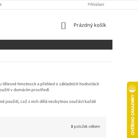
NÍCH ÚDAJŮ
COOKIES
Přihlášení
NÁKUPNÍ
Prázdný košík
KOŠÍK
 tělesné hmotnosti a přehled o základních hodnotách
oužití v domácím prostředí.
dné použití, což z nich dělá nezbytnou součást každé
3
položek celkem