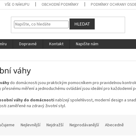
VŠE O NÁKUPU
OBCHODNÍ PODMÍNKY
PODMÍNKY OCHRANY OSOB
HLEDAT
míru
Dopravné
Kontakt
Napište nám
bní váhy
 váhy
do domácnosti jsou praktickým pomocníkem pro pravidelnou kontrolu
ky přesnému měření a jednoduchému ovládání jsou ideální pro každodenní p
osobní váhy do domácnosti
nabízejí spolehlivost, moderní design a sna
ti zaměřené na zdravý životní styl.
učujeme
Nejlevnější
Nejdražší
Nejprodávanější
Abecedně