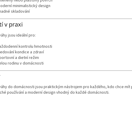
kleněný nebo plastový povrch
oderní minimalistický design
nadné skladování
tí v praxi
áhy jsou ideální pro:
aždodenní kontrolu hmotnosti
ledování kondice a zdraví
portovní a dietní režim
elou rodinu v domácnosti
r
áhy do domácnosti jsou praktickým nástrojem pro každého, kdo chce mít př
ché používání a moderní design vhodný do každé domácnosti.