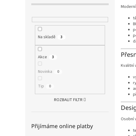
Moderní
t
B
p
p
Na skladě
3
d
Přesn
Akce
3
Kvalitní
Novinka
0
v
r
Tip
0
a
p
ROZBALIT FILTR
Desig
Osobní 
Přijímáme online platby
t