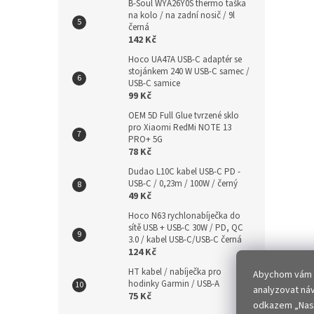
B-Soul WYA26Y0S thermo taška
na kolo / na zadní nosič / 9l
černá
142 Kč
Hoco UA47A USB-C adaptér se
stojánkem 240 W USB-C samec /
USB-C samice
99 Kč
OEM 5D Full Glue tvrzené sklo
pro Xiaomi RedMi NOTE 13
PRO+ 5G
78 Kč
Dudao L10C kabel USB-C PD -
USB-C / 0,23m / 100W / černý
49 Kč
Hoco N63 rychlonabíječka do
sítě USB + USB-C 30W / PD, QC
3.0 / kabel USB-C/USB-C černá
124 Kč
HT kabel / nabíječka pro
Abychom vám za
hodinky Garmin / USB-A
analyzovat ná
75 Kč
odkazem „Nast