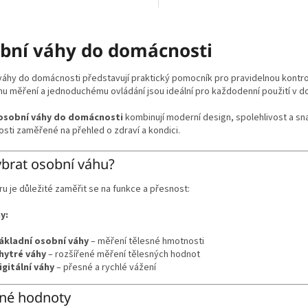
O
v
bní váhy do domácnosti
l
á
d
áhy do domácnosti představují praktický pomocník pro pravidelnou kontrol
a
u měření a jednoduchému ovládání jsou ideální pro každodenní použití v d
c
í
osobní váhy do domácnosti
kombinují moderní design, spolehlivost a sn
p
ti zaměřené na přehled o zdraví a kondici.
r
v
ybrat osobní váhu?
k
y
ru je důležité zaměřit se na funkce a přesnost:
v
ý
y:
p
i
ákladní osobní váhy
– měření tělesné hmotnosti
s
hytré váhy
– rozšířené měření tělesných hodnot
u
igitální váhy
– přesné a rychlé vážení
né hodnoty