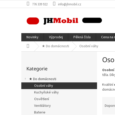
Přejít
776 339 922
info@jhmobil.cz
na
obsah
Novinky
Výprodej
Pěkná čísla
Cena na 
Domů
★ Do domácnosti
Osobní váhy
P
Oso
o
Přeskočit
s
Kategorie
kategorie
Osobní
t
těla. Dí
r
★ Do domácnosti
a
Kvalitní
Osobní váhy
n
domácnos
Kuchyňské váhy
n
í
Ř
Osvětlení
p
a
Dopor
Ventilátory
a
z
Baterie