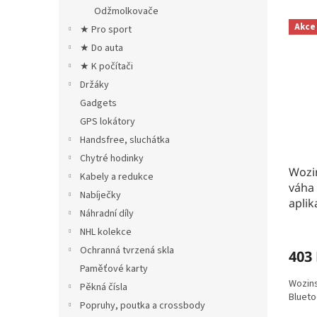
n
e
Odžmolkovače
V
e
n
Akce
★ Pro sport
ý
l
í
p
p
★ Do auta
i
r
★ K počítači
s
o
Držáky
p
d
Gadgets
r
u
GPS lokátory
o
k
Handsfree, sluchátka
d
t
u
ů
Chytré hodinky
Wozi
k
Kabely a redukce
váha 
t
Nabíječky
aplika
ů
Náhradní díly
NHL kolekce
Ochranná tvrzená skla
403
Paměťové karty
Wozins
Pěkná čísla
Bluetoo
Popruhy, poutka a crossbody