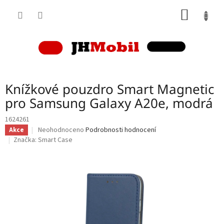
Přejít
NÁKUP
na
obsah
KOŠÍK
Knížkové pouzdro Smart Magnetic
pro Samsung Galaxy A20e, modrá
1624261
Průměrné
Neohodnoceno
Podrobnosti hodnocení
Akce
hodnocení
Značka:
Smart Case
produktu
je
0,0
z
5
hvězdiček.