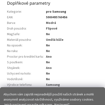
Doplňkové parametry
Kategorie
:
pro Samsung
EAN
:
5900495760456
Barva
:
Modrá
Druh pouzdra
:
Flipové
MagSafe
:
Ne
Materiál pouzdra
:
Umělá kůže
Na opasek
:
Ne
Na ruku
:
Ne
Prostor pro kreditní kartu
:
Ano
S poutkem
:
Ne
Stojánek
:
Ano
Uchycení na kolo
:
Ne
Vodotěsné
:
Ne
Výrobce telefonu
:
Samsung
Model telefonu
:
Samsung Galaxy A20e
Abychom vám zajistili nejsnadnější použití našich stránek a mohli
anonymně analyzovat návštěvnost, využíváme soubory cookies.
Z
Jejich nastavení upravíte odkazem „Nastavení“.