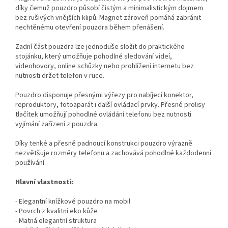
díky čemuž pouzdro působí čistým a minimalistickým dojmem
bez rušivých vnějších klipů. Magnet zároveň pomáhá zabránit
nechtěnému otevření pouzdra během přenášení.
Zadní část pouzdra lze jednoduše složit do praktického
stojánku, který umožňuje pohodlné sledování videí,
videohovory, online schůzky nebo prohlížení internetu bez
nutnosti držet telefon v ruce.
Pouzdro disponuje přesnými výřezy pro nabíjecí konektor,
reproduktory, fotoaparát i další ovládací prvky. Přesné prolisy
tlačítek umožňují pohodlné ovládání telefonu bez nutnosti
vyjímání zařízení z pouzdra.
Díky tenké a přesně padnoucí konstrukci pouzdro výrazně
nezvětšuje rozměry telefonu a zachovává pohodlné každodenní
používání.
Hlavní vlastnosti:
- Elegantní knížkové pouzdro na mobil
- Povrch z kvalitní eko kůže
- Matná elegantní struktura