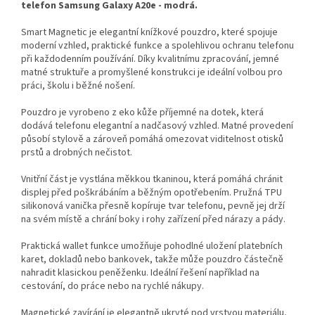
telefon Samsung Galaxy A20e - modrá.
Smart Magnetic je elegantní knížkové pouzdro, které spojuje
moderní vzhled, praktické funkce a spolehlivou ochranu telefonu
při každodenním používání. Díky kvalitnímu zpracování, jemné
matné struktuře a promyšlené konstrukci je ideální volbou pro
práci, školu i běžné nošení.
Pouzdro je vyrobeno z eko kůže příjemné na dotek, která
dodává telefonu elegantní a nadčasový vzhled. Matné provedení
působí stylově a zároveň pomáhá omezovat viditelnost otisků
prstů a drobných nečistot.
Vnitřní část je vystlána měkkou tkaninou, která pomáhá chránit
displej před poškrábáním a běžným opotřebením. Pružná TPU
silikonová vanička přesně kopíruje tvar telefonu, pevně jej drží
na svém místě a chrání boky i rohy zařízení před nárazy a pády.
Praktická wallet funkce umožňuje pohodlné uložení platebních
karet, dokladů nebo bankovek, takže může pouzdro částečně
nahradit klasickou peněženku. Ideální řešení například na
cestování, do práce nebo na rychlé nákupy.
Magnetické zavírání je elegantně ukryté pod vrstvou materiálu,