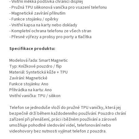
- Vnitřní měkká podšívka chránící displej
- Pružná TPU silikonová vanička pro vsazení telefonu
- Magnetické zavírání přilnutím
- Funkce stojánku / opěrky
- Vnitřní kapsa na karty nebo doklady
- Kompletní ochrana telefonu ze všech stran
- Přesné výřezy a prolisy pro porty a tlačítka
Specifikace produktu:
Modelová řada: Smart Magnetic
Typ: Knížkové pouzdro / flip
Materiál: Syntetická kůže + TPU
Zavírání: Magnetické
Funkce stojánku: Ano
Přihrádka na kartu: Ano
Vnitřní vanička: TPU / silikon
Telefon se jednoduše vloží do pružné TPU vaničky, která jej
bezpečně drží během každodenního používání. Pouzdro chrání
zařízení při přenášení, práci i běžném používání a zároveň
umožňuje pohodlné sledování videí, telefonování nebo
videohovory bez nutnosti vyjímat telefon z pouzdra.