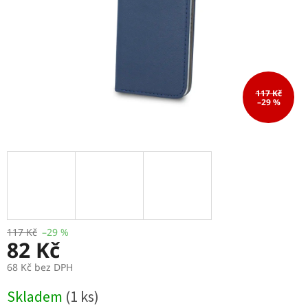
117 Kč
–29 %
117 Kč
–29 %
82 Kč
68 Kč bez DPH
Měrná
Skladem
(1 ks)
cena: