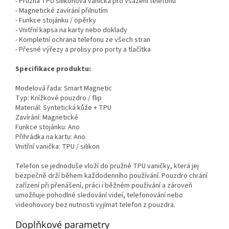
- Pružná TPU silikonová vanička pro vsazení telefonu
- Magnetické zavírání přilnutím
- Funkce stojánku / opěrky
- Vnitřní kapsa na karty nebo doklady
- Kompletní ochrana telefonu ze všech stran
- Přesné výřezy a prolisy pro porty a tlačítka
Specifikace produktu:
Modelová řada: Smart Magnetic
Typ: Knížkové pouzdro / flip
Materiál: Syntetická kůže + TPU
Zavírání: Magnetické
Funkce stojánku: Ano
Přihrádka na kartu: Ano
Vnitřní vanička: TPU / silikon
Telefon se jednoduše vloží do pružné TPU vaničky, která jej
bezpečně drží během každodenního používání. Pouzdro chrání
zařízení při přenášení, práci i běžném používání a zároveň
umožňuje pohodlné sledování videí, telefonování nebo
videohovory bez nutnosti vyjímat telefon z pouzdra.
Doplňkové parametry