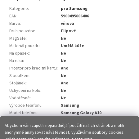
Kategorie
:
pro Samsung
EAN
:
5900495806406
Barva
:
vínová
Druh pouzdra
:
Flipové
MagSafe
:
Ne
Materiál pouzdra
:
Umělá kůže
Na opasek
:
Ne
Na ruku
:
Ne
Prostor pro kreditní kartu
:
Ano
S poutkem
:
Ne
Stojánek
:
Ano
Uchycení na kolo
:
Ne
Vodotěsné
:
Ne
Výrobce telefonu
:
Samsung
Model telefonu
:
Samsung Galaxy A10
Položka byla vyprodána…
Abychom vám zajistili nejsnadnější použití našich stránek a mohli
anonymně analyzovat návštěvnost, využíváme soubory cookies.
Z