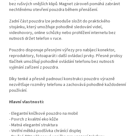
bez rušivých vnějších klipů. Magnet zároveň pomáhá zabránit
nechtěnému otevření pouzdra během přenášení.
Zadní část pouzdra lze jednoduše složit do praktického
stojánku, který umožňuje pohodlné sledování videí,
videohovory, online schůzky nebo prohlížení internetu bez
nutnosti držet telefon v ruce.
Pouzdro disponuje přesnými výřezy pro nabíjecí konektor,
reproduktory, fotoaparát i další ovládací prvky. Přesné prolisy
tlačítek umožňují pohodlné ovládání telefonu bez nutnosti
vyjímání zařízení z pouzdra.
Díky tenké a přesně padnoucí konstrukci pouzdro výrazně
nezvětšuje rozměry telefonu a zachovává pohodlné každodenní
používání.
Hlavní vlastnosti:
- Elegantní knížkové pouzdro na mobil
- Povrch z kvalitní eko kůže
- Matná elegantní struktura
- Vnitřní měkká podšívka chránící displej