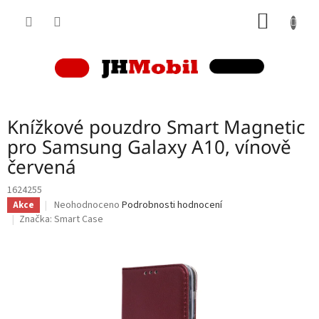
Přejít
NÁKUP
na
obsah
KOŠÍK
Knížkové pouzdro Smart Magnetic
pro Samsung Galaxy A10, vínově
červená
1624255
Průměrné
Neohodnoceno
Podrobnosti hodnocení
Akce
hodnocení
Značka:
Smart Case
produktu
je
0,0
z
5
hvězdiček.