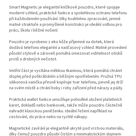
Smart Magnetic je elegantní knížkové pouzdro, které spojuje
moderní vzhled, praktické funkce a spolehlivou ochranu telefonu
při každodenním používání. Díky kvalitnímu zpracování, jemné
matné struktuře a promyšlené konstrukci je ideální volbou pro
práci, školu i běžné nošení.
Pouzdro je vyrobeno z eko kůže příjemné na dotek, která
dodává telefonu elegantní a nadčasový vzhled. Matné provedení
působí stylově a zároveň pomáhá omezovat viditelnost otisků
prstů a drobných nečistot.
Vnitřní část je vystlána měkkou tkaninou, která pomáhá chránit
displej před poškrábáním a běžným opotřebením. Pružná TPU
silikonová vanička přesně kopíruje tvar telefonu, pevně jej drží
na svém místě a chrání boky i rohy zařízení před nárazy a pády.
Praktická wallet funkce umožňuje pohodlné uložení platebních
karet, dokladů nebo bankovek, takže může pouzdro částečně
nahradit klasickou peněženku. Ideální řešení například na
cestování, do práce nebo na rychlé nákupy.
Magnetické zavírání je elegantně ukryté pod vrstvou materiálu,
díky čemuž pouzdro působí čistým a minimalistickým dojmem