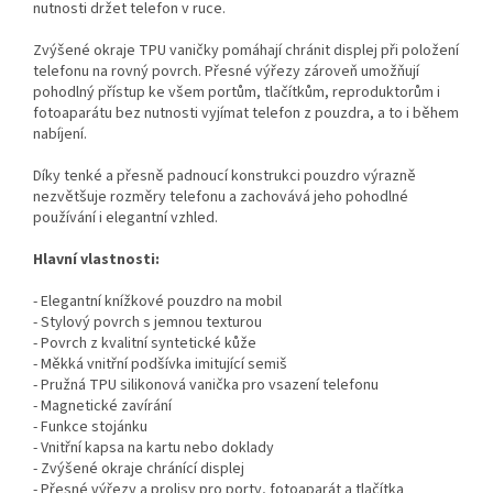
nutnosti držet telefon v ruce.
Zvýšené okraje TPU vaničky pomáhají chránit displej při položení
telefonu na rovný povrch. Přesné výřezy zároveň umožňují
pohodlný přístup ke všem portům, tlačítkům, reproduktorům i
fotoaparátu bez nutnosti vyjímat telefon z pouzdra, a to i během
nabíjení.
Díky tenké a přesně padnoucí konstrukci pouzdro výrazně
nezvětšuje rozměry telefonu a zachovává jeho pohodlné
používání i elegantní vzhled.
Hlavní vlastnosti:
- Elegantní knížkové pouzdro na mobil
- Stylový povrch s jemnou texturou
- Povrch z kvalitní syntetické kůže
- Měkká vnitřní podšívka imitující semiš
- Pružná TPU silikonová vanička pro vsazení telefonu
- Magnetické zavírání
- Funkce stojánku
- Vnitřní kapsa na kartu nebo doklady
- Zvýšené okraje chránící displej
- Přesné výřezy a prolisy pro porty, fotoaparát a tlačítka