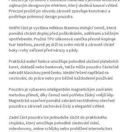
Pouzdro je vyrobeno z odolného materiálu s jemnou texturou a
zajímavým designovým efektem, který dodává luxusní vzhled.
Precizní prošití po obvodu zároveň zpevňuje konstrukci a
podtrhuje prémiový design pouzdra.
Vnitřní část je vystlána měkkou tkaninou imitující semiš, která
pomáhá chránit displej před poškrábáním, oděrkami a běžným
opotřebením. Pružná TPU silikonová vanička přesně kopíruje
tvar telefonu, pevně jej drží na svém místě a zároveň chrání
boky i rohy zařízení před nárazy a pády.
Praktická wallet funkce umožňuje pohodlné uložení platebních
karet, dokladů nebo bankovek, takže může pouzdro částečně
nahradit klasickou peněženku. Ideální řešení například na
cestování, do práce nebo pro běžné každodenní používání.
Pouzdro je vybaveno inteligentním magnetickým zavíráním
metodou přilnutí, díky čemuž není potřeba žádný vnější klip.
Magnetické uzavření pomáhá zabránit nechtěnému otevření
pouzdra a zároveň zachovává čistý a elegantní vzhled.
Zadní část pouzdra lze jednoduše složit do praktického
stojánku, který umožňuje pohodlné sledování videí,
videohovory, online schůzky nebo prohlížení internetu bez