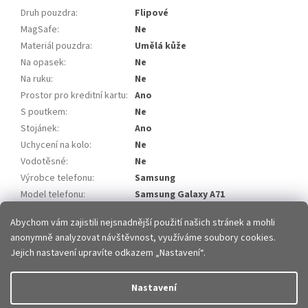
Druh pouzdra
:
Flipové
MagSafe
:
Ne
Materiál pouzdra
:
Umělá kůže
Na opasek
:
Ne
Na ruku
:
Ne
Prostor pro kreditní kartu
:
Ano
S poutkem
:
Ne
Stojánek
:
Ano
Uchycení na kolo
:
Ne
Vodotěsné
:
Ne
Výrobce telefonu
:
Samsung
Model telefonu
:
Samsung Galaxy A71
Položka byla vyprodána…
Abychom vám zajistili nejsnadnější použití našich stránek a mohli
anonymně analyzovat návštěvnost, využíváme soubory cookies.
Z
Jejich nastavení upravíte odkazem „Nastavení“.
á
p
Vytvořil Shoptet
Nastavení
a