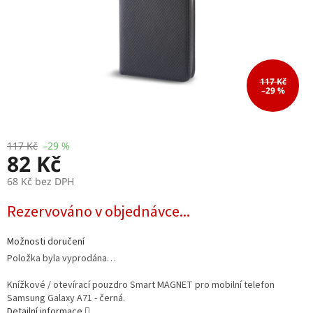
117 Kč
–29 %
117 Kč
–29 %
82 Kč
68 Kč bez DPH
Měrná
Rezervováno v objednávce...
cena:
Možnosti doručení
Položka byla vyprodána…
Knížkové / otevírací pouzdro Smart MAGNET pro mobilní telefon
Samsung Galaxy A71 - černá.
Detailní informace