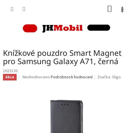
Přejít
NÁKUP
na
obsah
KOŠÍK
Knížkové pouzdro Smart Magnet
pro Samsung Galaxy A71, černá
1623130
Průměrné
Neohodnoceno
Podrobnosti hodnocení
Značka:
Sligo
Akce
hodnocení
produktu
je
0,0
z
5
hvězdiček.