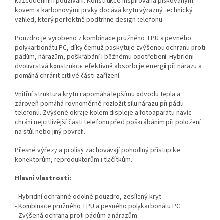
každodenním používání. Konstrukce inspirovaná pískovaným
kovem a karbonovými prvky dodává krytu výrazný technický
vzhled, který perfektně podtrhne design telefonu.
Pouzdro je vyrobeno z kombinace pružného TPU a pevného
polykarbonátu PC, díky čemuž poskytuje zvýšenou ochranu proti
pádům, nárazům, poškrábání i běžnému opotřebení. Hybridní
dvouvrstvá konstrukce efektivně absorbuje energii při nárazu a
pomáhá chránit citlivé části zařízení.
Vnitřní struktura krytu napomáhá lepšímu odvodu tepla a
zároveň pomáhá rovnoměrně rozložit sílu nárazu při pádu
telefonu. Zvýšené okraje kolem displeje a fotoaparátu navíc
chrání nejcitlivější části telefonu před poškrábáním při položení
na stůl nebo jiný povrch.
Přesné výřezy a prolisy zachovávají pohodlný přístup ke
konektorům, reproduktorům i tlačítkům.
Hlavní vlastnosti:
- Hybridní ochranné odolné pouzdro, zesílený kryt
- Kombinace pružného TPU a pevného polykarbonátu PC
- Zvýšená ochrana proti pádům a nárazům