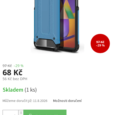
97 Kč
–29 %
97 Kč
–29 %
68 Kč
56 Kč bez DPH
Měrná
Skladem
(1 ks)
cena:
11.8.2026
Možnosti doručení