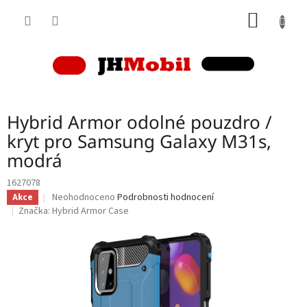
Přejít
NÁKUP
na
obsah
KOŠÍK
Hybrid Armor odolné pouzdro /
kryt pro Samsung Galaxy M31s,
modrá
1627078
Průměrné
Neohodnoceno
Podrobnosti hodnocení
Akce
hodnocení
Značka:
Hybrid Armor Case
produktu
je
0,0
z
5
hvězdiček.