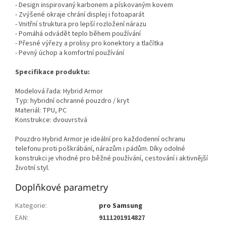
- Design inspirovaný karbonem a pískovaným kovem
- Zvýšené okraje chrání displej i fotoaparát
- Vnitřní struktura pro lepší rozložení nárazu
- Pomáhá odvádět teplo během používání
- Přesné výřezy a prolisy pro konektory a tlačítka
- Pevný úchop a komfortní používání
Specifikace produktu:
Modelová řada: Hybrid Armor
Typ: hybridní ochranné pouzdro / kryt
Materiál: TPU, PC
Konstrukce: dvouvrstvá
Pouzdro Hybrid Armor je ideální pro každodenní ochranu
telefonu proti poškrábání, nárazům i pádům. Díky odolné
konstrukci je vhodné pro běžné používání, cestování i aktivnější
životní styl.
Doplňkové parametry
Kategorie
:
pro Samsung
EAN
:
9111201914827