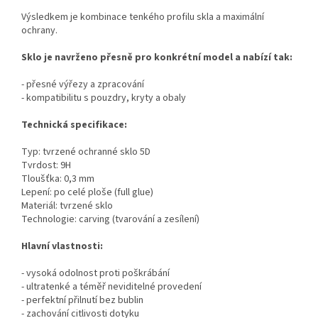
Výsledkem je kombinace tenkého profilu skla a maximální
ochrany.
Sklo je navrženo přesně pro konkrétní model a nabízí tak:
- přesné výřezy a zpracování
- kompatibilitu s pouzdry, kryty a obaly
Technická specifikace:
Typ: tvrzené ochranné sklo 5D
Tvrdost: 9H
Tloušťka: 0,3 mm
Lepení: po celé ploše (full glue)
Materiál: tvrzené sklo
Technologie: carving (tvarování a zesílení)
Hlavní vlastnosti:
- vysoká odolnost proti poškrábání
- ultratenké a téměř neviditelné provedení
- perfektní přilnutí bez bublin
- zachování citlivosti dotyku