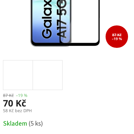
87 Kč
–19 %
87 Kč
–19 %
70 Kč
58 Kč bez DPH
Měrná
Skladem
(5 ks)
cena: