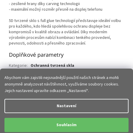
- zesílené hrany díky carving technologii
- maximální možný rozměr přesně na displej telefonu
5D tvrzené sklo s full glue technologií představuje ideální volbu
pro každého, kdo hledá spolehlivou ochranu displeje bez
kompromisů v kvalitě obrazu a ovládání. Díky moderním
výrobním procesům nabízí kombinaci tenkého provedení,
pevnosti, odolnosti a přesného zpracování.
Doplňkové parametry
Kategorie
:
Ochranná tvrzená skla
EAN
:
5903396410796
Abychom vám zajistili nejsnadnější použití našich stránek a mohli
anonymně analyzovat návštěvnost, využíváme soubory cookies.
Z
Jejich nastavení upravíte odkazem „Nastavení“.
á
p
Vytvořil Shoptet
Nastavení
a
t
Copyright 2026
JHMobil.cz
. Všechna práva vyhrazena.
Upravit
í
Souhlasím
nastavení cookies