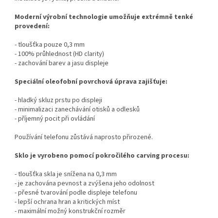
Moderní výrobní technologie umožňuje extrémně tenké
provedení:
- tloušťka pouze 0,3 mm
- 100% průhlednost (HD clarity)
- zachování barev a jasu displeje
Speciální oleofobní povrchová úprava zajišťuje:
- hladký skluz prstu po displeji
- minimalizaci zanechávání otisků a odlesků
- příjemný pocit při ovládání
Používání telefonu zůstává naprosto přirozené.
Sklo je vyrobeno pomocí pokročilého carving procesu:
- tloušťka skla je snížena na 0,3 mm
- je zachována pevnost a zvýšena jeho odolnost
- přesné tvarování podle displeje telefonu
- lepší ochrana hran a kritických míst
- maximální možný konstrukční rozměr