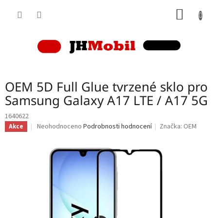
Přejít
NÁKUP
na
obsah
KOŠÍK
OEM 5D Full Glue tvrzené sklo pro
Samsung Galaxy A17 LTE / A17 5G
1640622
Průměrné
Neohodnoceno
Podrobnosti hodnocení
Značka:
OEM
Akce
hodnocení
produktu
je
0,0
z
5
hvězdiček.