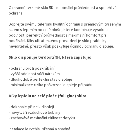
Ochranné tvrzené sklo 5D - maximální průhlednost a spolehlivá
ochrana.
Dopřejte svému telefonu kvalitní ochranu s prémiovým tvrzeným
sklem s lepením po celé ploše, které kombinuje vysokou
odolnost, perfektní průhlednost a maximální komfort při
používání. Díky ultratenkému provedení je sklo prakticky
neviditelné, přesto však poskytuje účinnou ochranu displeje.
Sklo disponuje tvrdostí 9H, která zajišťuje:
- ochranu proti poškrábání
- vyšší odolnost vůči nárazům
- dlouhodobě perfektní stav displeje
- minimalizace rizika poškození displeje při pádu
Díky lepidlu na celé ploše (full glue) sklo:
- dokonale přilne k displeji
- nevytváří vzduchové bubliny
- zachovává maximální citlivost dotyku
Instalace je rychlá, přesná a snadná.